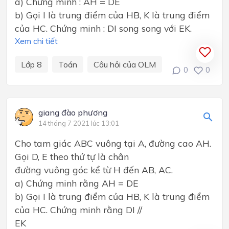
a) Chứng minh : AH = DE
b) Gọi I là trung điểm của HB, K là trung điểm
của HC. Chứng minh : DI song song với EK.
Xem chi tiết
Lớp 8
Toán
Câu hỏi của OLM
0
0
giang đào phương
14 tháng 7 2021 lúc 13:01
Cho tam giác ABC vuông tại A, đường cao AH.
Gọi D, E theo thứ tự là chân
đường vuông góc kể từ H đến AB, AC.
a) Chứng minh rằng AH = DE
b) Gọi I là trung điểm của HB, K là trung điểm
của HC. Chứng minh rằng DI //
EK