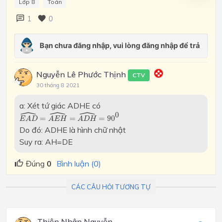
Lớp 8
Toán
1
0
Nguyễn Lê Phước Thịnh
CTV
30 tháng 8 2021
a: Xét tứ giác ADHE có
ˆ
ˆ
ˆ
E
A
D
^
=
A
E
H
^
=
A
D
H
^
=
90
0
0
=
=
=
90
E
A
D
A
E
H
A
D
H
Do đó: ADHE là hình chữ nhật
Suy ra: AH=DE
Đúng
0
Bình luận (0)
CÁC CÂU HỎI TƯƠNG TỰ
Thiện Nhân Nguyễn