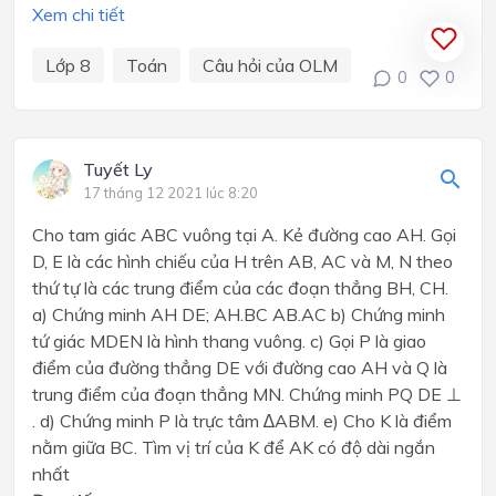
Xem chi tiết
Lớp 8
Toán
Câu hỏi của OLM
0
0
Tuyết Ly
17 tháng 12 2021 lúc 8:20
Cho tam giác ABC vuông tại A. Kẻ đường cao AH. Gọi
D, E là các hình chiếu của H trên AB, AC và M, N theo
thứ tự là các trung điểm của các đoạn thẳng BH, CH.
a) Chứng minh AH DE; AH.BC AB.AC b) Chứng minh
tứ giác MDEN là hình thang vuông. c) Gọi P là giao
điểm của đường thẳng DE với đường cao AH và Q là
trung điểm của đoạn thẳng MN. Chứng minh PQ DE ⊥
. d) Chứng minh P là trực tâm ∆ABM. e) Cho K là điểm
nằm giữa BC. Tìm vị trí của K để AK có độ dài ngắn
nhất