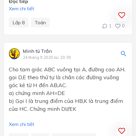
Đọc tiếp
Xem chi tiết
Lớp 8
Toán
1
0
Minh tú Trần
24 tháng 9 2020 lúc 20:39
Cho tam giác ABC vuông tại A, đường cao AH.
gọi D,E theo thứ tự là chân các đường vuông
góc kẻ từ H đến AB,AC.
a) chứng minh AH=DE
b) Gọi I là trung điểm của HB,K là trung điểm
của HC. Chứng minh DI//EK
Xem chi tiết