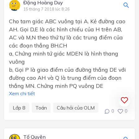
Đặng Hoàng Duy
15 tháng 7 2018 lúc 8:26
Cho tam giác ABC vuông tại A. Kẻ đường cao
AH. Gọi D,E là các hình chiếu của H trên AB,
AC và M,N theo thứ tự là các trung điểm của
các đoạn thẳng BH,CH
a, Chứng minh tứ giác MDEN là hình thang
vuông
b, Gọi P là giao điểm của đường thẳng DE với
đường cao AH và Q là trung điểm của đoạn
thẳng MN. Chứng minh PQ vuông DE
Xem chi tiết
Lớp 8
Toán
Câu hỏi của OLM
0
0
Tố Quyên