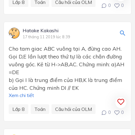
Lớp 8
Toán
Câu hỏi của OLM
0
0
Hatake Kakashi
17 tháng 11 2019 lúc 8:39
Cho tam giac ABC vuông tại A, đừng cao AH.
Gọi D,E lần lượt theo thứ tự là các chân đường
vuông góc. Kẻ từ H->AB,AC. Chứng minh: a)AH
=DE
b) Gọi I là trung điểm của HB,K là trung điểm
của HC. Chứng minh DI // EK
Xem chi tiết
Lớp 8
Toán
Câu hỏi của OLM
0
0