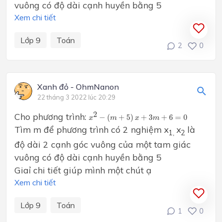
vuông có độ dài cạnh huyền bằng 5
Xem chi tiết
Lớp 9
Toán
2
0
Xanh đỏ - OhmNanon
22 tháng 3 2022 lúc 20:29
x
2
−
(
m
+
5
)
x
+
3
m
+
6
=
0
2
Cho phương trình:
−
(
+
5
)
+
3
+
6
=
0
x
m
x
m
Tìm m để phương trình có 2 nghiệm x
x
là
1,
2
độ dài 2 cạnh góc vuông của một tam giác
vuông có độ dài cạnh huyền bằng 5
Giaỉ chi tiết giúp mình một chút ạ
Xem chi tiết
Lớp 9
Toán
1
0