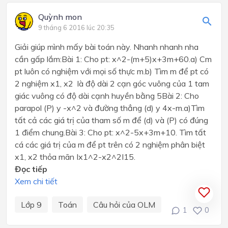
Quỳnh mon
9 tháng 6 2016 lúc 20:35
Giải giúp mình mấy bài toán này. Nhanh nhanh nha
cần gấp lắm:Bài 1: Cho pt: x^2-(m+5)x+3m+60.a) Cm
pt luôn có nghiệm với mọi số thực m.b) Tìm m để pt có
2 nghiệm x1, x2 là độ dài 2 cạn góc vuông của 1 tam
giác vuông có độ dài cạnh huyền bằng 5Bài 2: Cho
parapol (P) y -x^2 và đường thẳng (d) y 4x-m.a)Tìm
tất cả các giá trị của tham số m để (d) và (P) có đúng
1 điểm chung.Bài 3: Cho pt: x^2-5x+3m+10. Tìm tất
cá các giá trị của m để pt trên có 2 nghiệm phân biệt
x1, x2 thỏa mãn Ix1^2-x2^2I15.
Đọc tiếp
Xem chi tiết
Lớp 9
Toán
Câu hỏi của OLM
1
0