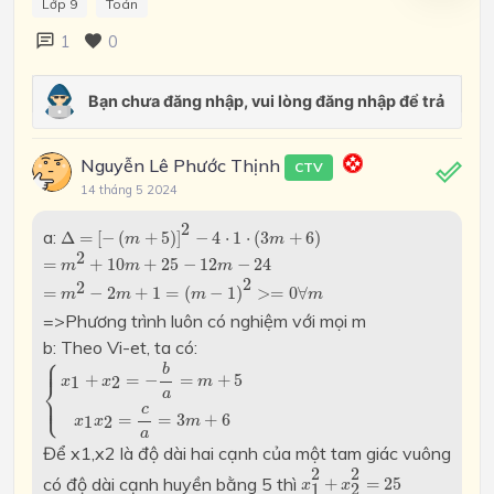
Lớp 9
Toán
1
0
Nguyễn Lê Phước Thịnh
CTV
14 tháng 5 2024
Δ
=
[
−
(
m
+
5
)
]
2
−
4
⋅
1
⋅
(
3
m
+
6
)
2
a:
Δ
=
[
−
(
+
5
)
]
−
4
⋅
1
⋅
(
3
+
6
)
m
m
=
m
2
+
10
m
+
25
−
12
m
−
24
2
=
+
10
+
25
−
12
−
24
m
m
m
=
m
2
−
2
m
+
1
=
(
m
−
1
)
2
>=
0
∀
m
2
2
=
−
2
+
1
=
(
−
1
)
>
=
0
∀
m
m
m
m
=>Phương trình luôn có nghiệm với mọi m
b: Theo Vi-et, ta có:
⎧
{
x
1
+
x
2
=
−
b
a
=
m
+
5
x
1
x
2
=
c
a
=
3
m
+
6
⎪
⎪
b
+
=
−
=
+
5
1
2
x
x
m
⎨
a
⎩
⎪
⎪
c
=
=
3
+
6
1
2
x
x
m
a
Để x1,x2 là độ dài hai cạnh của một tam giác vuông
x
1
2
+
x
2
2
=
25
2
2
có độ dài cạnh huyền bằng 5 thì
+
=
25
x
x
1
2