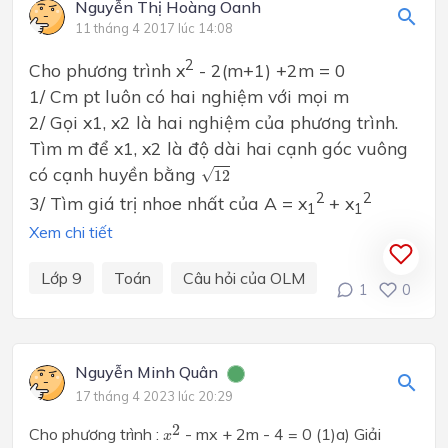
Nguyễn Thị Hoàng Oanh
11 tháng 4 2017 lúc 14:08
2
Cho phương trình x
- 2(m+1) +2m = 0
1/ Cm pt luôn có hai nghiệm với mọi m
2/ Gọi x1, x2 là hai nghiệm của phương trình.
Tìm m để x1, x2 là độ dài hai cạnh góc vuông
12
có cạnh huyền bằng
√
12
2
2
3/ Tìm giá trị nhoe nhất của A = x
+ x
1
1
Xem chi tiết
Lớp 9
Toán
Câu hỏi của OLM
1
0
Nguyễn Minh Quân
17 tháng 4 2023 lúc 20:29
x
2
2
Cho phương trình :
- mx + 2m - 4 = 0 (1)
a) Giải
x