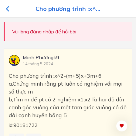
Cho phương trình :x^...
Vui lòng
đăng nhập
để hỏi bài
Minh Phươngk9
14 tháng 5 2024
Cho phương trình :x^2-(m+5)x+3m+6
a,Chứng minh rằng pt luôn có nghiệm với mọi
số thực m
b,Tìm m để pt có 2 nghiệm x1,x2 là hai độ dài
cạnh góc vuông của một tam giác vuông có độ
dài cạnh huyền bằng 5
id:90181722