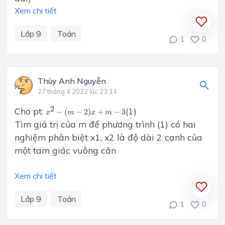
Xem chi tiết
Lớp 9
Toán
1
0
Thùy Anh Nguyễn
27 tháng 4 2022 lúc 23:14
x
2
−
(
m
−
2
)
x
+
m
−
3
2
Cho pt:
(1)
−
(
−
2
)
+
−
3
x
m
x
m
Tìm giá trị của m để phương trình (1) có hai
nghiệm phân biệt x1, x2 là độ dài 2 cạnh của
một tam giác vuông cân
Xem chi tiết
Lớp 9
Toán
1
0