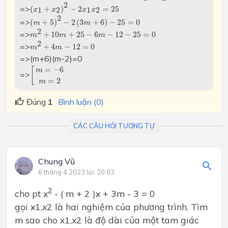
(
x
1
+
x
2
)
2
−
2
x
1
x
2
=
25
2
=>
(
+
)
−
2
=
25
1
2
1
2
x
x
x
x
(
m
+
5
)
2
−
2
(
3
m
+
6
)
−
25
=
0
2
=>
(
+
5
)
−
2
(
3
+
6
)
−
25
=
0
m
m
m
2
+
10
m
+
25
−
6
m
−
12
−
25
=
0
2
=>
+
10
+
25
−
6
−
12
−
25
=
0
m
m
m
m
2
+
4
m
−
12
=
0
2
=>
+
4
−
12
=
0
m
m
=>(m+6)(m-2)=0
[
m
=
−
6
m
=
2
=
−
6
[
m
=>
=
2
m
Đúng
1
Bình luận (0)
CÁC CÂU HỎI TƯƠNG TỰ
Chung Vũ
6 tháng 4 2023 lúc 20:03
2
cho pt x
- ( m + 2 )x + 3m - 3 = 0
gọi x1,x2 là hai nghiệm của phương trình. Tìm
m sao cho x1,x2 là độ dài của một tam giác