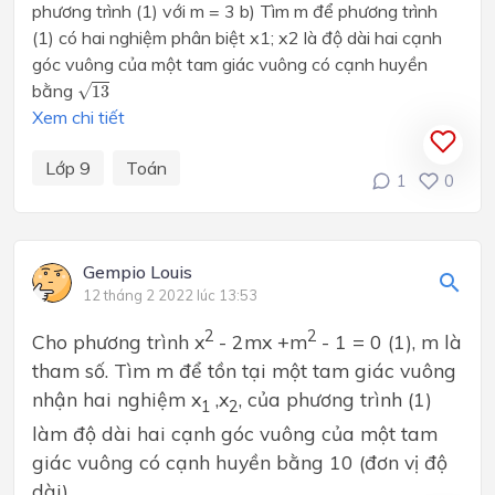
phương trình (1) với m = 3
b) Tìm m để phương trình
(1) có hai nghiệm phân biệt x
1
; x
2
là độ dài hai cạnh
góc vuông của
một tam giác vuông có cạnh huyền
13
bằng
√
13
Xem chi tiết
Lớp 9
Toán
1
0
Gempio Louis
12 tháng 2 2022 lúc 13:53
2
2
Cho phương trình x
- 2mx +m
- 1 = 0 (1), m là
tham số. Tìm m để tồn tại một tam giác vuông
nhận hai nghiệm x
,x
, của phương trình (1)
1
2
làm độ dài hai cạnh góc vuông của một tam
giác vuông có cạnh huyền bằng 10 (đơn vị độ
dài)