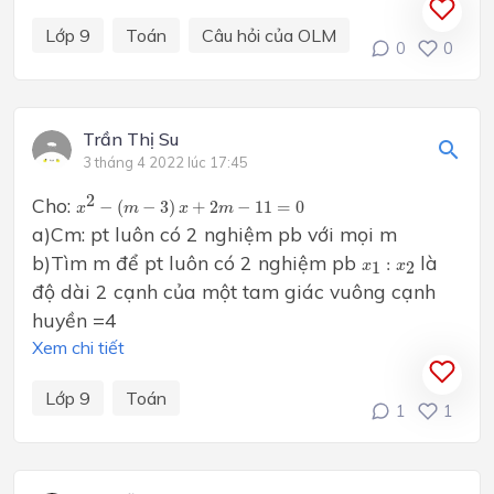
Lớp 9
Toán
Câu hỏi của OLM
0
0
Trần Thị Su
3 tháng 4 2022 lúc 17:45
x
2
−
(
m
−
3
)
x
+
2
m
−
11
=
0
2
Cho:
−
(
−
3
)
+
2
−
11
=
0
x
m
x
m
a)Cm: pt luôn có 2 nghiệm pb với mọi m
x
1
:
x
2
b)Tìm m để pt luôn có 2 nghiệm pb
là
:
1
2
x
x
độ dài 2 cạnh của một tam giác vuông cạnh
huyền =4
Xem chi tiết
Lớp 9
Toán
1
1