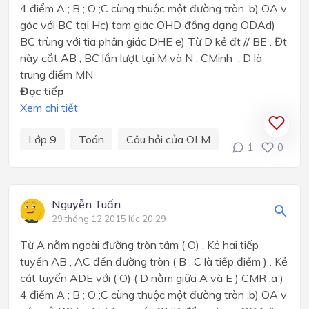
4 điểm A ; B ; O ;C cùng thuộc một đường tròn .b) OA v
góc với BC tại Hc) tam giác OHD đồng dạng ODAd)
BC trùng với tia phân giác DHE e) Từ D kẻ đt // BE . Đt
này cắt AB ; BC lần lượt tại M và N . CMinh : D là
trung điểm MN
Đọc tiếp
Xem chi tiết
Lớp 9
Toán
Câu hỏi của OLM
1
0
Nguyễn Tuấn
29 tháng 12 2015 lúc 20:29
Từ A nằm ngoài đường tròn tâm ( O) . Kẻ hai tiếp
tuyến AB , AC đến đường tròn ( B , C là tiếp điểm ) . Kẻ
cát tuyến ADE với ( O) ( D nằm giữa A và E ) CMR :a )
4 điểm A ; B ; O ;C cùng thuộc một đường tròn .b) OA v