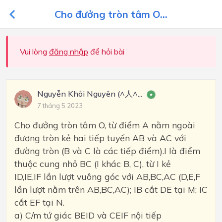
Cho đưởng tròn tâm O...
Vui lòng
đăng nhập
để hỏi bài
Nguyễn Khôi Nguyên (^人^...
7 tháng 5 2023
Cho đưởng tròn tâm O, từ điểm A nằm ngoài
đương tròn kẻ hai tiếp tuyến AB và AC với
đường tròn (B và C là các tiếp điểm).I là điểm
thuộc cung nhỏ BC (I khác B, C), từ I kẻ
ID,IE,IF lần lượt vuông góc với AB,BC,AC (D,E,F
lần lượt nằm trên AB,BC,AC); IB cắt DE tại M; IC
cắt EF tại N.
a) C/m tứ giác BEID và CEIF nội tiếp