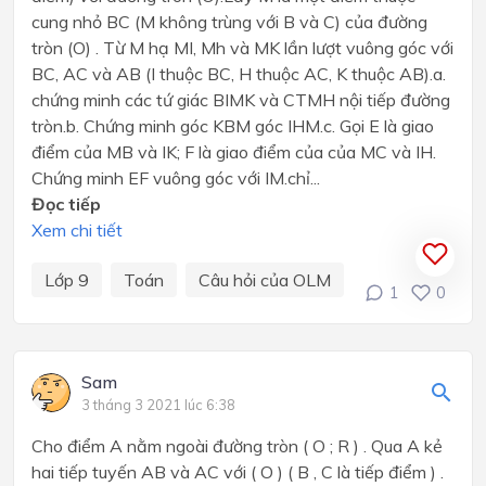
cung nhỏ BC (M không trùng với B và C) của đường
tròn (O) . Từ M hạ MI, Mh và MK lần lượt vuông góc với
BC, AC và AB (I thuộc BC, H thuộc AC, K thuộc AB).a.
chứng minh các tứ giác BIMK và CTMH nội tiếp đường
tròn.b. Chứng minh góc KBM góc IHM.c. Gọi E là giao
điểm của MB và IK; F là giao điểm của của MC và IH.
Chứng minh EF vuông góc với IM.chỉ...
Đọc tiếp
Xem chi tiết
Lớp 9
Toán
Câu hỏi của OLM
1
0
Sam
3 tháng 3 2021 lúc 6:38
Cho điểm A nằm ngoài đường tròn ( O ; R ) . Qua A kẻ
hai tiếp tuyến AB và AC với ( O ) ( B , C là tiếp điểm ) .