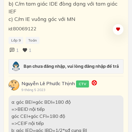
b) C/m tam giác IDE đòng dạng với tam giác
IEF
c) C/m IE vuông góc với MN
id:80069122
Lớp 9
Toán
1
1
Nguyễn Lê Phước Thịnh
CTV
9 tháng 5 2023
a: góc BEI+góc BDI=180 độ
=>BEID nội tiếp
góc CEI+góc CFI=180 độ
=>CEIF nội tiếp
b: góc IED=góc IBD=1/2*sđ cung BI