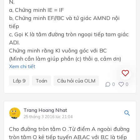
N.
a, Chứng minh IE = IF
b, Chứng minh EF//BC và tứ giác AMND nội
tiếp
c, Gọi K là tâm đường tròn ngoại tiếp tam giác
ADI.
Chứng minh rằng KI vuông góc với BC
(Mình cần làm giúp phần (c) thôi ạ, cảm ơn)
Xem chi tiết
Lớp 9
Toán
Câu hỏi của OLM
0
0
Trang Hoang Nhat
25 tháng 3 2016 lúc 21:04
Cho đường tròn tâm O .Từ điểm A ngoài đường
tròn tâm O kẻ tiếp tuyến AB,AC với B,C là tiếp