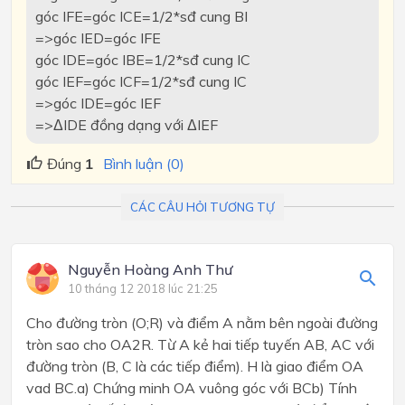
góc IFE=góc ICE=1/2*sđ cung BI
=>góc IED=góc IFE
góc IDE=góc IBE=1/2*sđ cung IC
góc IEF=góc ICF=1/2*sđ cung IC
=>góc IDE=góc IEF
=>ΔIDE đồng dạng với ΔIEF
Đúng
1
Bình luận (0)
CÁC CÂU HỎI TƯƠNG TỰ
Nguyễn Hoàng Anh Thư
10 tháng 12 2018 lúc 21:25
Cho đường tròn (O;R) và điểm A nằm bên ngoài đường
tròn sao cho OA2R. Từ A kẻ hai tiếp tuyến AB, AC với
đường tròn (B, C là các tiếp điểm). H là giao điểm OA
vad BC.a) Chứng minh OA vuông góc với BCb) Tính