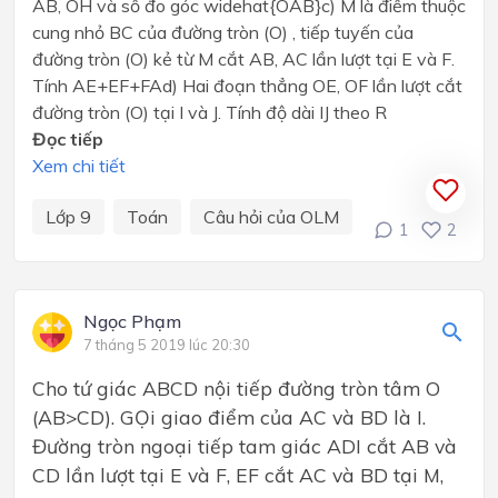
AB, OH và số đo góc widehat{OAB}c) M là điểm thuộc
cung nhỏ BC của đường tròn (O) , tiếp tuyến của
đường tròn (O) kẻ từ M cắt AB, AC lần lượt tại E và F.
Tính AE+EF+FAd) Hai đoạn thẳng OE, OF lần lượt cắt
đường tròn (O) tại I và J. Tính độ dài IJ theo R
Đọc tiếp
Xem chi tiết
Lớp 9
Toán
Câu hỏi của OLM
1
2
Ngọc Phạm
7 tháng 5 2019 lúc 20:30
Cho tứ giác ABCD nội tiếp đường tròn tâm O
(AB>CD). GỌi giao điểm của AC và BD là I.
Đường tròn ngoại tiếp tam giác ADI cắt AB và
CD lần lượt tại E và F, EF cắt AC và BD tại M,