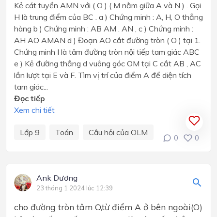
Kẻ cát tuyển AMN với ( O ) ( M nằm giữa A và N ) . Gọi
H là trung điểm của BC . a ) Chứng minh : A, H, O thẳng
hàng b ) Chứng minh : AB AM . AN , c ) Chứng minh :
AH AO AMAN d ) Đoạn AO cắt đường tròn ( O ) tại 1.
Chứng minh I là tâm đường tròn nội tiếp tam giác ABC
e ) Kẻ đường thẳng d vuông góc OM tại C cắt AB , AC
lần lượt tại E và F. Tìm vị trí của điểm A để diện tích
tam giác...
Đọc tiếp
Xem chi tiết
Lớp 9
Toán
Câu hỏi của OLM
0
0
Ank Dương
23 tháng 1 2024 lúc 12:39
cho đường tròn tâm O,từ điểm A ở bên ngoài(O)