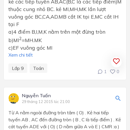
kẻ các tiếp tuyến AB,AC(B,C là các tiếp điểm)M
thuộc cung nhỏ BC. kẻ MI,MH,MK lần lượt
vuông góc BC,CA,AD.MB cắt IK tại E,MC cắt IH
tại F
a)4 điểm B,I,M,K nằm trên một đừng tròn
2
b)MI
=MH.MK
c)EF vuông góc MI
Xem chi tiết
Lớp 9
Toán
1
0
Nguyễn Tuấn
29 tháng 12 2015 lúc 21:00
Từ A nằm ngoài đường tròn tâm ( O) . Kẻ hai tiếp
tuyến AB , AC đến đường tròn ( B , C là tiếp điểm ) . Kẻ
cát tuyến ADE với ( O) ( D nằm giữa A và E ) CMR :a )