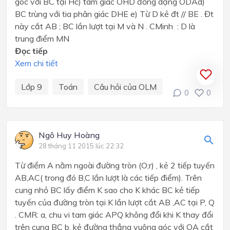
góc với BC tại Hc) tam giác OHD đồng dạng ODAd)
BC trùng với tia phân giác DHE e) Từ D kẻ đt // BE . Đt
này cắt AB ; BC lần lượt tại M và N . CMinh : D là
trung điểm MN
Đọc tiếp
Xem chi tiết
Lớp 9
Toán
Câu hỏi của OLM
0
0
Ngô Huy Hoàng
28 tháng 11 2015 lúc 22:32
Từ điểm A nằm ngoài đường tròn (O;r) , kẻ 2 tiếp tuyến
AB,AC( trong đó B,C lần lượt là các tiếp điểm). Trên
cung nhỏ BC lấy điểm K sao cho K khác BC kẻ tiếp
tuyến của đường tròn tại K lần lượt cắt AB ,AC tại P, Q
. CMR: a, chu vi tam giác APQ không đổi khi K thay đổi
trên cung BC b, kẻ đường thẳng vuông góc với OA cắt