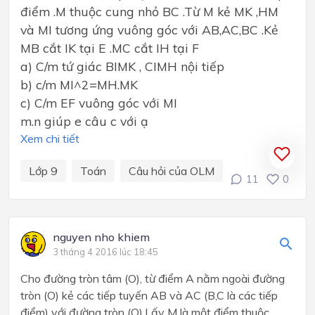
điểm .M thuộc cung nhỏ BC .Từ M kẻ MK ,HM
và MI tương ứng vuông góc với AB,AC,BC .Kẻ
MB cắt IK tại E .MC cắt IH tại F
a) C/m tứ giác BIMK , CIMH nội tiếp
b) c/m MI^2=MH.MK
c) C/m EF vuông góc với MI
m.n giúp e câu c với ạ
Xem chi tiết
Lớp 9
Toán
Câu hỏi của OLM
11
0
nguyen nho khiem
3 tháng 4 2016 lúc 18:45
Cho đường tròn tâm (O), từ điểm A nằm ngoài đường
tròn (O) kẻ các tiếp tuyến AB và AC (B,C là các tiếp
điểm) với đường tròn (O).Lấy M là một điểm thuộc