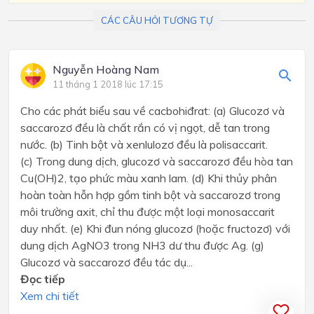
CÁC CÂU HỎI TƯƠNG TỰ
Nguyễn Hoàng Nam
11 tháng 1 2018 lúc 17:15
Cho các phát biểu sau về cacbohiđrat: (a) Glucozơ và
saccarozơ đều là chất rắn có vị ngọt, dễ tan trong
nước. (b) Tinh bột và xenlulozơ đều là polisaccarit.
(c) Trong dung dịch, glucozơ và saccarozơ đều hòa tan
Cu(OH)2, tạo phức màu xanh lam. (d) Khi thủy phân
hoàn toàn hỗn hợp gồm tinh bột và saccarozơ trong
môi trường axit, chỉ thu được một loại monosaccarit
duy nhất. (e) Khi đun nóng glucozơ (hoặc fructozơ) với
dung dịch AgNO3 trong NH3 dư thu được Ag. (g)
Glucozơ và saccarozơ đều tác dụ...
Đọc tiếp
Xem chi tiết