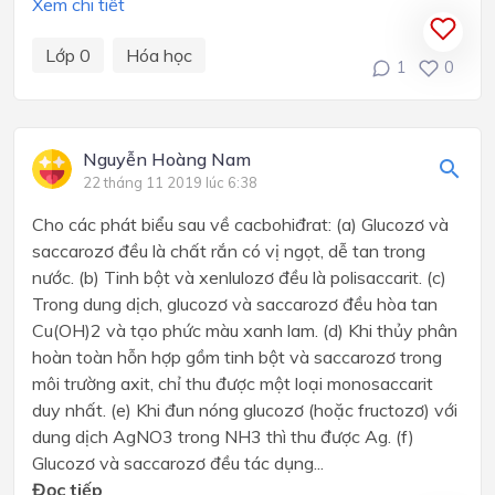
Xem chi tiết
Lớp 0
Hóa học
1
0
Nguyễn Hoàng Nam
22 tháng 11 2019 lúc 6:38
Cho các phát biểu sau về cacbohiđrat: (a) Glucozơ và
saccarozơ đều là chất rắn có vị ngọt, dễ tan trong
nước. (b) Tinh bột và xenlulozơ đều là polisaccarit. (c)
Trong dung dịch, glucozơ và saccarozơ đều hòa tan
Cu(OH)2 và tạo phức màu xanh lam. (d) Khi thủy phân
hoàn toàn hỗn hợp gồm tinh bột và saccarozơ trong
môi trường axit, chỉ thu được một loại monosaccarit
duy nhất. (e) Khi đun nóng glucozơ (hoặc fructozơ) với
dung dịch AgNO3 trong NH3 thì thu được Ag. (f)
Glucozơ và saccarozơ đều tác dụng...
Đọc tiếp