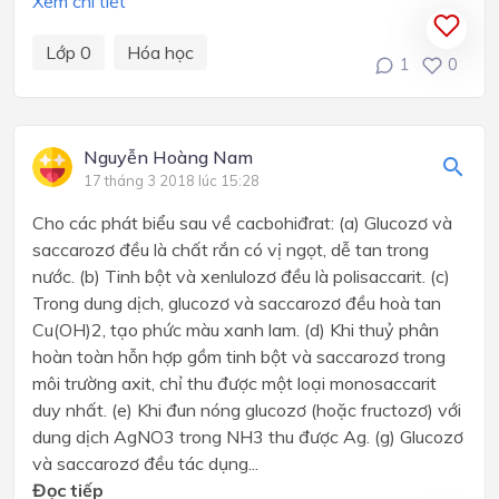
Xem chi tiết
Lớp 0
Hóa học
1
0
Nguyễn Hoàng Nam
17 tháng 3 2018 lúc 15:28
Cho các phát biểu sau về cacbohiđrat: (a) Glucozơ và
saccarozơ đều là chất rắn có vị ngọt, dễ tan trong
nước. (b) Tinh bột và xenlulozơ đều là polisaccarit. (c)
Trong dung dịch, glucozơ và saccarozơ đều hoà tan
Cu(OH)2, tạo phức màu xanh lam. (d) Khi thuỷ phân
hoàn toàn hỗn hợp gồm tinh bột và saccarozơ trong
môi trường axit, chỉ thu được một loại monosaccarit
duy nhất. (e) Khi đun nóng glucozơ (hoặc fructozơ) với
dung dịch AgNO3 trong NH3 thu được Ag. (g) Glucozơ
và saccarozơ đều tác dụng...
Đọc tiếp