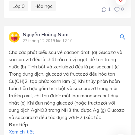
Lớp 0
Hóa học
1
0
Nguyễn Hoàng Nam
27 tháng 12 2019 lúc 12:10
Cho các phát biểu sau về cacbohiđrat: (a) Glucozơ và
saccarozơ đều là chất rắn có vị ngọt, dễ tan trong
nước (b) Tinh bột và xenlulozơ đều là polisaccarit (c)
Trong dung dịch, glucozơ và fructozơ đều hòa tan
Cu(OH)2, tạo phức xanh lam (d) Khi thủy phân hoàn
toàn hỗn hợp gồm tinh bột và saccarozơ trong môi
trường axit, chỉ thu được một loại monosaccarit duy
nhất (e) Khi đun nóng glucozơ (hoặc fructozơ) với
dung dịch AgNO3 trong NH3 thu được Ag (g) Glucozơ
và saccarozơ đều tác dụng với H2 (xúc tác...
Đọc tiếp
Xem chi tiết