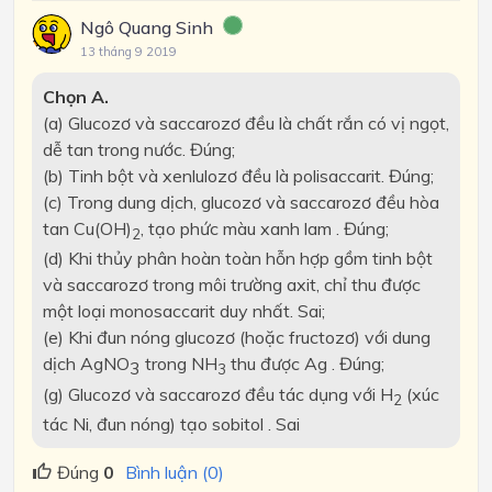
Ngô Quang Sinh
13 tháng 9 2019
Chọn
A.
(a)
Glucozơ và saccarozơ đều là chất rắn có vị ngọt,
dễ tan trong nước.
Đúng;
(b)
Tinh bột và xenlulozơ đều là polisaccarit.
Đúng;
(c)
Trong dung dịch, glucozơ và saccarozơ đ
ề
u hòa
tan Cu(OH)
, tạo phức màu xanh lam . Đúng;
2
(d)
Khi thủy phân hoàn toàn hỗn hợp gồm tinh bột
và saccarozơ trong môi trường axit, chỉ thu được
một loại monosaccarit duy nhất. Sai;
(e)
Khi đun nóng glucozơ (hoặc fructozơ) với dung
dịch AgN
O
trong NH
thu được Ag . Đúng;
3
3
(g)
Glucozơ và saccarozơ đều tác dụng với H
(xúc
2
tác Ni, đun nóng) tạo sobitol . Sai
Đúng
0
Bình luận (0)