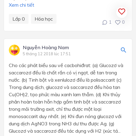
Xem chi tiết
Lớp 0
Hóa học
1
0
Nguyễn Hoàng Nam
5 tháng 12 2018 lúc 17:51
Cho các phát biểu sau về cacbohiđrat: (a) Glucozơ và
saccarozơ đều là chất rắn có vị ngọt, dễ tan trong
nước. (b) Tinh bột và xenlulozơ đều là polisaccarit (c)
Trong dung dịch, glucozơ và saccarozơ đều hòa tan
Cu(OH)2, tạo phức màu xanh lam thẫm. (d) Khi thủy
phân hoàn toàn hỗn hợp gồm tinh bột và saccarozơ
trong môi trường axit, chỉ thu được một loại
monosaccarit duy nhất. (e) Khi đun nóng glucozơ với
dung dịch AgNO3 trong NH3 dư thu được Ag. (g)
Glucozơ và saccarozơ đều tác dụng với H2 (xúc tá...