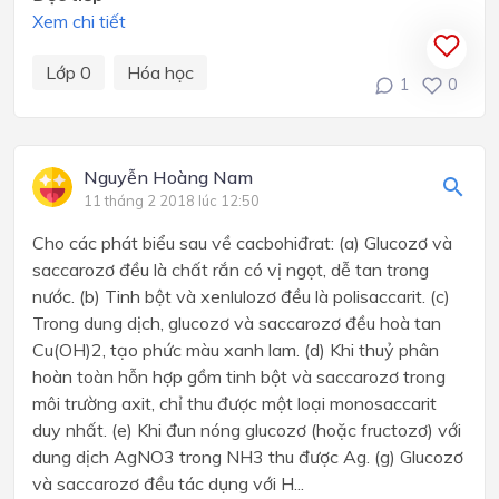
Xem chi tiết
Lớp 0
Hóa học
1
0
Nguyễn Hoàng Nam
11 tháng 2 2018 lúc 12:50
Cho các phát biểu sau về cacbohiđrat: (a) Glucozơ và
saccarozơ đều là chất rắn có vị ngọt, dễ tan trong
nước. (b) Tinh bột và xenlulozơ đều là polisaccarit. (c)
Trong dung dịch, glucozơ và saccarozơ đều hoà tan
Cu(OH)2, tạo phức màu xanh lam. (d) Khi thuỷ phân
hoàn toàn hỗn hợp gồm tinh bột và saccarozơ trong
môi trường axit, chỉ thu được một loại monosaccarit
duy nhất. (e) Khi đun nóng glucozơ (hoặc fructozơ) với
dung dịch AgNO3 trong NH3 thu được Ag. (g) Glucozơ
và saccarozơ đều tác dụng với H...