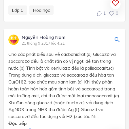
Lớp 0
Hóa học
1
0
Nguyễn Hoàng Nam
21 tháng 9 2017 lúc 4:21
Cho các phát biểu sau về cacbohiđrat:(a) Glucozơ và
saccarozơ đều là chất rắn có vị ngọt, dễ tan trong
nước.(b) Tinh bột và xenlulozơ đều là polisaccarit.(c)
Trong dung dịch, glucozơ và saccarozơ đều hòa tan
Cu(OH)2, tạo phức màu xanh lam.(d) Khi thủy phân
hoàn toàn hỗn hợp gồm tinh bột và saccarozơ trong
môi trường axit, chỉ thu được một loại monosaccarit.(e)
Khi đun nóng glucozơ (hoặc fructozơ) với dung dịch
AgNO3 trong NH3 thu được Ag.(f) Glucozơ và
saccarozơ đều tác dụng với H2 (xúc tác Ni,...
Đọc tiếp