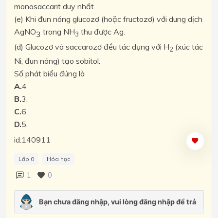
monosaccarit duy nhất.
(e)
Khi đun nóng glucozơ (hoặc fructozơ) với dung dịch
AgN
O
trong NH
thu được Ag.
3
3
(d)
Glucozơ và saccarozơ đều tác dụng với H
(xúc tác
2
Ni, đun nóng) tạo sobitol.
Số phát bi
ể
u đúng là
A.
4
B.
3.
C.
6.
D.
5.
id:140911
Lớp 0
Hóa học
1
0