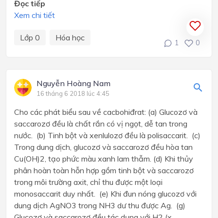
Đọc tiếp
Xem chi tiết
Lớp 0
Hóa học
1
0
Nguyễn Hoàng Nam
16 tháng 6 2018 lúc 4:45
Cho các phát biểu sau về cacbohiđrat: (a) Glucozơ và
saccarozơ đều là chất rắn có vị ngọt, dễ tan trong
nước. (b) Tinh bột và xenlulozơ đều là polisaccarit. (c)
Trong dung dịch, glucozơ và saccarozơ đều hòa tan
Cu(OH)2, tạo phức màu xanh lam thẫm. (d) Khi thủy
phân hoàn toàn hỗn hợp gồm tinh bột và saccarozơ
trong môi trường axit, chỉ thu được một loại
monosaccarit duy nhất. (e) Khi đun nóng glucozơ với
dung dịch AgNO3 trong NH3 dư thu được Ag. (g)
Glucozơ và saccarozơ đều tác dụng với H2 (x...