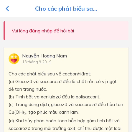
Cho các phát biểu sa...
Vui lòng
đăng nhập
để hỏi bài
Nguyễn Hoàng Nam
13 tháng 9 2019
Cho các phát biểu sau về cacbonhiđrat:
(a)
Glucozơ và saccarozơ đều là chất rắn có vị ngọt,
dễ tan trong nướ
c
.
(b)
Tinh bột và xenlulozơ đều là polisaccarit.
(c)
Trong dung dịch, glucozơ và saccarozơ đều hòa tan
Cu(OH)
, tạo phức màu xanh lam.
2
(d)
Khi thủy phân hoàn toàn hỗn hợp gồm tinh bột và
saccarozơ trong môi trường axit, chỉ thu được một loại