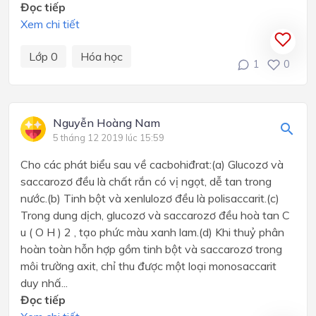
Đọc tiếp
Xem chi tiết
Lớp 0
Hóa học
1
0
Nguyễn Hoàng Nam
5 tháng 12 2019 lúc 15:59
Cho các phát biểu sau về cacbohiđrat:(a) Glucozơ và
saccarozơ đều là chất rắn có vị ngọt, dễ tan trong
nước.(b) Tinh bột và xenlulozơ đều là polisaccarit.(c)
Trong dung dịch, glucozơ và saccarozơ đều hoà tan C
u ( O H ) 2 , tạo phức màu xanh lam.(d) Khi thuỷ phân
hoàn toàn hỗn hợp gồm tinh bột và saccarozơ trong
môi trường axit, chỉ thu được một loại monosaccarit
duy nhấ...
Đọc tiếp