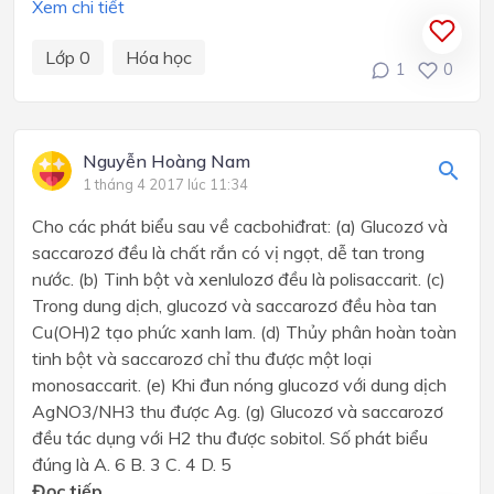
Xem chi tiết
Lớp 0
Hóa học
1
0
Nguyễn Hoàng Nam
1 tháng 4 2017 lúc 11:34
Cho các phát biểu sau về cacbohiđrat: (a) Glucozơ và
saccarozơ đều là chất rắn có vị ngọt, dễ tan trong
nước. (b) Tinh bột và xenlulozơ đều là polisaccarit. (c)
Trong dung dịch, glucozơ và saccarozơ đều hòa tan
Cu(OH)2 tạo phức xanh lam. (d) Thủy phân hoàn toàn
tinh bột và saccarozơ chỉ thu được một loại
monosaccarit. (e) Khi đun nóng glucozơ với dung dịch
AgNO3/NH3 thu được Ag. (g) Glucozơ và saccarozơ
đều tác dụng với H2 thu được sobitol. Số phát biểu
đúng là A. 6 B. 3 C. 4 D. 5
Đọc tiếp