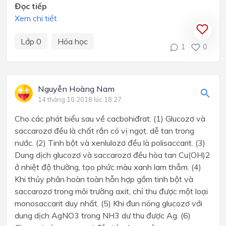
Đọc tiếp
Xem chi tiết
Lớp 0
Hóa học
1
0
Nguyễn Hoàng Nam
14 tháng 10 2018 lúc 18:27
Cho các phát biểu sau về cacbohiđrat: (1) Glucozơ và
saccarozơ đều là chất rắn có vị ngọt, dễ tan trong
nước. (2) Tinh bột và xenlulozơ đều là polisaccarit. (3)
Dung dịch glucozơ và saccarozơ đều hòa tan Cu(OH)2
ở nhiệt độ thường, tạo phức màu xanh lam thẫm. (4)
Khi thủy phân hoàn toàn hỗn hợp gồm tinh bột và
saccarozơ trong môi trường axit, chỉ thu được một loại
monosaccarit duy nhất. (5) Khi đun nóng glucozơ với
dung dịch AgNO3 trong NH3 dư thu được Ag. (6)