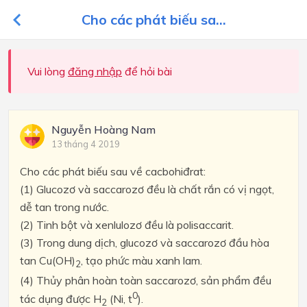
Cho các phát biếu sa...
Vui lòng
đăng nhập
để hỏi bài
Nguyễn Hoàng Nam
13 tháng 4 2019
Cho các phát biếu sau về cacbohiđrat:
(1) Glucozơ và saccarozơ đều là chất rắn có vị ngọt,
dễ tan trong nước.
(2) Tinh bột và xenlulozơ đều là polisaccarit.
(3) Trong dung dịch, glucozơ và saccarozơ đầu hòa
tan Cu(OH)
, tạo phức màu xanh lam.
2
(4) Thủy phân hoàn toàn saccarozơ, sản phẩm đều
0
tác dụng được H
(Ni, t
).
2