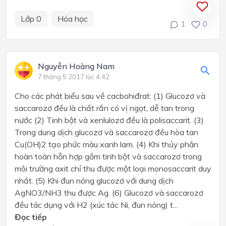
Lớp 0
Hóa học
1
0
Nguyễn Hoàng Nam
7 tháng 5 2017 lúc 4:42
Cho các phát biểu sau về cacbohiđrat: (1) Glucozơ và
saccarozơ đều là chất rắn có vị ngọt, dễ tan trong
nước (2) Tinh bột và xenlulozơ đều là polisaccarit. (3)
Trong dung dịch glucozơ và saccarozơ đều hòa tan
Cu(OH)2 tạo phức màu xanh lam. (4) Khi thủy phân
hoàn toàn hỗn hợp gồm tinh bột và saccarozơ trong
môi trường axit chỉ thu được một loại monosaccarit duy
nhất. (5) Khi đun nóng glucozơ với dung dịch
AgNO3/NH3 thu được Ag. (6) Glucozơ và saccarozơ
đều tác dụng với H2 (xúc tác Ni, đun nóng) t...
Đọc tiếp