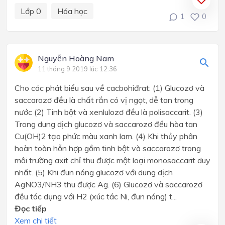
Lớp 0
Hóa học
1
0
Nguyễn Hoàng Nam
11 tháng 9 2019 lúc 12:36
Cho các phát biểu sau về cacbohiđrat: (1) Glucozơ và
saccarozơ đều là chất rắn có vị ngọt, dễ tan trong
nước (2) Tinh bột và xenlulozơ đều là polisaccarit. (3)
Trong dung dịch glucozơ và saccarozơ đều hòa tan
Cu(OH)2 tạo phức màu xanh lam. (4) Khi thủy phân
hoàn toàn hỗn hợp gồm tinh bột và saccarozơ trong
môi trường axit chỉ thu được một loại monosaccarit duy
nhất. (5) Khi đun nóng glucozơ với dung dịch
AgNO3/NH3 thu được Ag. (6) Glucozơ và saccarozơ
đều tác dụng với H2 (xúc tác Ni, đun nóng) t...
Đọc tiếp
Xem chi tiết