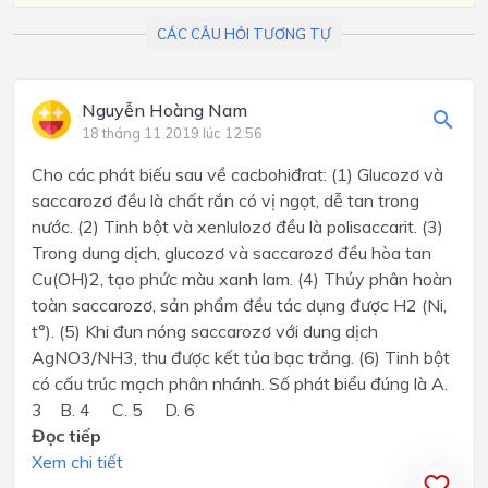
CÁC CÂU HỎI TƯƠNG TỰ
Nguyễn Hoàng Nam
18 tháng 11 2019 lúc 12:56
Cho các phát biếu sau về cacbohiđrat: (1) Glucozơ và
saccarozơ đều là chất rắn có vị ngọt, dễ tan trong
nước. (2) Tinh bột và xenlulozơ đều là polisaccarit. (3)
Trong dung dịch, glucozơ và saccarozơ đều hòa tan
Cu(OH)2, tạo phức màu xanh lam. (4) Thủy phân hoàn
toàn saccarozơ, sản phẩm đều tác dụng được H2 (Ni,
t°). (5) Khi đun nóng saccarozơ với dung dịch
AgNO3/NH3, thu được kết tủa bạc trắng. (6) Tinh bột
có cấu trúc mạch phân nhánh. Số phát biểu đúng là A.
3 B. 4 C. 5 D. 6
Đọc tiếp
Xem chi tiết