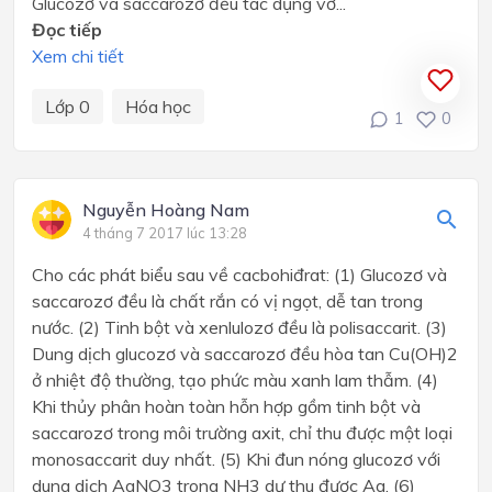
Glucozơ và saccarozơ đều tác dụng vớ...
Đọc tiếp
Xem chi tiết
Lớp 0
Hóa học
1
0
Nguyễn Hoàng Nam
4 tháng 7 2017 lúc 13:28
Cho các phát biểu sau về cacbohiđrat: (1) Glucozơ và
saccarozơ đều là chất rắn có vị ngọt, dễ tan trong
nước. (2) Tinh bột và xenlulozơ đều là polisaccarit. (3)
Dung dịch glucozơ và saccarozơ đều hòa tan Cu(OH)2
ở nhiệt độ thường, tạo phức màu xanh lam thẫm. (4)
Khi thủy phân hoàn toàn hỗn hợp gồm tinh bột và
saccarozơ trong môi trường axit, chỉ thu được một loại
monosaccarit duy nhất. (5) Khi đun nóng glucozơ với
dung dịch AgNO3 trong NH3 dư thu được Ag. (6)