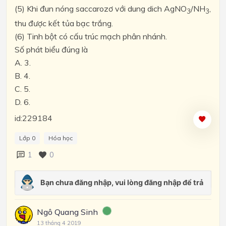
(5) Khi đun nóng saccarozơ với dung dich AgNO
/NH
,
3
3
thu được kết tủa bạc trắng.
(6) Tinh bột có cấu trúc mạch phân nhánh.
Số phát biểu đúng là
A. 3.
B. 4.
C. 5.
D. 6.
id:229184
Lớp 0
Hóa học
1
0
Ngô Quang Sinh
13 tháng 4 2019