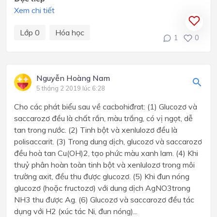
Xem chi tiết
Lớp 0
Hóa học
1
0
Nguyễn Hoàng Nam
5 tháng 2 2019 lúc 6:28
Cho các phát biểu sau về cacbohiđrat: (1) Glucozơ và
saccarozơ đều là chất rắn, màu trắng, có vị ngọt, dễ
tan trong nước. (2) Tinh bột và xenlulozơ đều là
polisaccarit. (3) Trong dung dịch, glucozơ và saccarozơ
đều hoà tan Cu(OH)2, tạo phức màu xanh lam. (4) Khi
thuỷ phân hoàn toàn tinh bột và xenlulozơ trong môi
trường axit, đều thu được glucozơ. (5) Khi đun nóng
glucozơ (hoặc fructozơ) với dung dịch AgNO3trong
NH3 thu được Ag. (6) Glucozơ và saccarozơ đều tác
dụng với H2 (xúc tác Ni, đun nóng)...