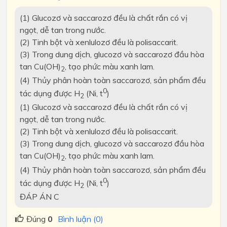
(1) Glucozơ và saccarozơ đều là chất rắn có vị
ngọt, dễ tan trong nước.
(2) Tinh bột và xenlulozơ đều là polisaccarit.
(3) Trong dung dịch, glucozơ và saccarozơ đầu hòa
tan Cu(OH)
, tạo phức màu xanh lam.
2
(4) Thủy phân hoàn toàn saccarozơ, sản phẩm đều
0
tác dụng được H
(Ni, t
)
2
(1) Glucozơ và saccarozơ đều là chất rắn có vị
ngọt, dễ tan trong nước.
(2) Tinh bột và xenlulozơ đều là polisaccarit.
(3) Trong dung dịch, glucozơ và saccarozơ đầu hòa
tan Cu(OH)
, tạo phức màu xanh lam.
2
(4) Thủy phân hoàn toàn saccarozơ, sản phẩm đều
0
tác dụng được H
(Ni, t
)
2
ĐÁP ÁN C
Đúng
0
Bình luận (0)