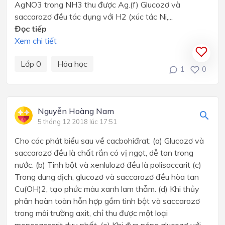
AgNO3 trong NH3 thu được Ag.(f) Glucozơ và
saccarozơ đều tác dụng với H2 (xúc tác Ni,...
Đọc tiếp
Xem chi tiết
Lớp 0
Hóa học
1
0
Nguyễn Hoàng Nam
5 tháng 12 2018 lúc 17:51
Cho các phát biểu sau về cacbohiđrat: (a) Glucozơ và
saccarozơ đều là chất rắn có vị ngọt, dễ tan trong
nước. (b) Tinh bột và xenlulozơ đều là polisaccarit (c)
Trong dung dịch, glucozơ và saccarozơ đều hòa tan
Cu(OH)2, tạo phức màu xanh lam thẫm. (d) Khi thủy
phân hoàn toàn hỗn hợp gồm tinh bột và saccarozơ
trong môi trường axit, chỉ thu được một loại
monosaccarit duy nhất. (e) Khi đun nóng glucozơ với