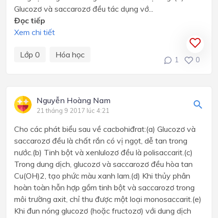
Glucozơ và saccarozơ đều tác dụng vớ...
Đọc tiếp
Xem chi tiết
Lớp 0
Hóa học
1
0
Nguyễn Hoàng Nam
21 tháng 9 2017 lúc 4:21
Cho các phát biểu sau về cacbohiđrat:(a) Glucozơ và
saccarozơ đều là chất rắn có vị ngọt, dễ tan trong
nước.(b) Tinh bột và xenlulozơ đều là polisaccarit.(c)
Trong dung dịch, glucozơ và saccarozơ đều hòa tan
Cu(OH)2, tạo phức màu xanh lam.(d) Khi thủy phân
hoàn toàn hỗn hợp gồm tinh bột và saccarozơ trong
môi trường axit, chỉ thu được một loại monosaccarit.(e)
Khi đun nóng glucozơ (hoặc fructozơ) với dung dịch