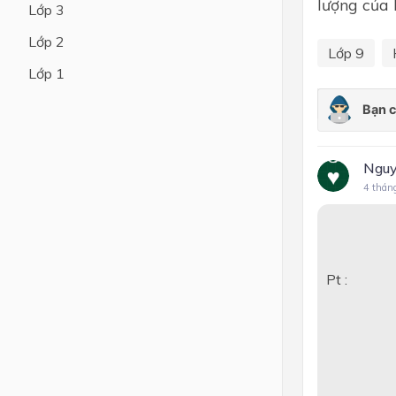
lượng của
Lớp 3
Lớp 4
Lớp 2
Lớp 9
Lớp 3
Lớp 1
Lớp 2
Lớp 1
Nguy
4 thán
Số mo
Pt : 
1
0
MgO 
1
Số m