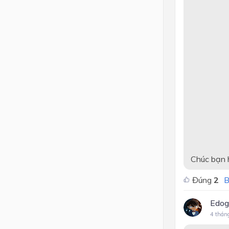
Khối
= 
Khối 
= 
Chúc bạn h
Đúng
2
B
Edo
4 thán