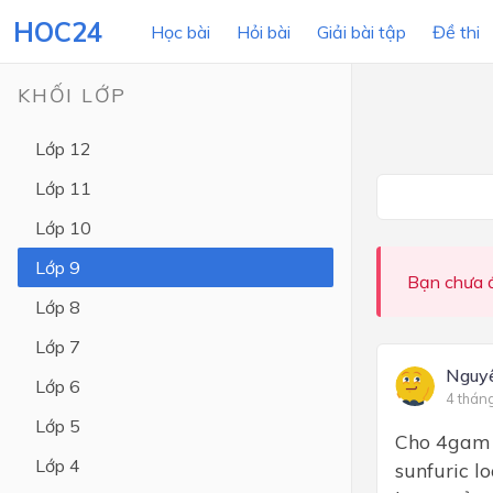
HOC24
Học bài
Hỏi bài
Giải bài tập
Đề thi
KHỐI LỚP
Lớp 12
LỚP HỌC
MÔN
Lớp 11
Lớp 12
Lớp 10
Lớp 11
Lớp 9
Bạn chưa đ
Lớp 10
Lớp 8
Lớp 9
Lớp 7
Lớp 8
Nguy
Lớp 6
4 thán
Lớp 7
Lớp 5
Cho 4gam 
Lớp 6
Lớp 4
sunfuric lo
Lớp 5