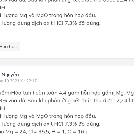
HH
ối lượng Mg và MgO trong hỗn hợp đầu.
i lượng dung dịch axit HCl 7,3% đã dùng.
Hóa học
g Nguyễn
ng 10 2021 lúc 22:17
 điểm)Hòa tan hoàn toàn 4,4 gam hỗn hợp gồm( Mg, M
,3% vừa đủ. Sau khi phản ứng kết thúc thu được 2,24 lit
HH
ối lượng Mg và MgO trong hỗn hợp đầu.
i lượng dung dịch axit HCl 7,3% đã dùng.
= 24; Cl= 35,5; H = 1; O = 16;)