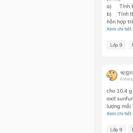
a) Tính kh
b) Tính th
hỗn hợp tr
Xem chi tiết
Lớp 9
박장
6 thán
cho 10,4 g
axit sunfur
lượng mỗi 
Xem chi tiết
Lớp 9