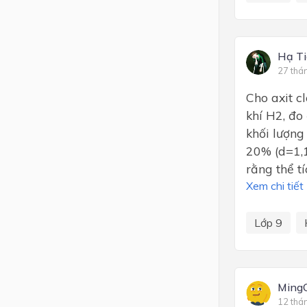
Hạ Ti
27 thá
Cho axit c
khí H2, đo
khối lượng
20% (d=1,1
rằng thể t
Xem chi tiết
Lớp 9
Ming
12 thá