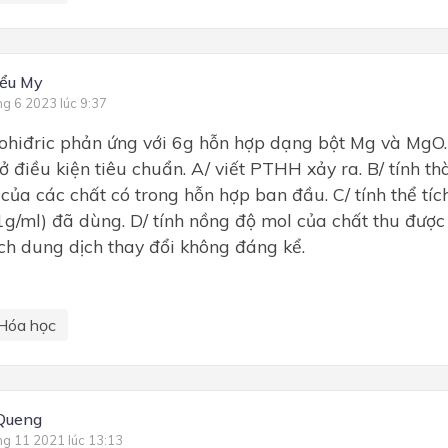
ểu My
ng 6 2023 lúc 9:37
lohiđric phản ứng với 6g hỗn hợp dạng bột Mg và MgO. 
 ở điều kiện tiêu chuẩn. A/ viết PTHH xảy ra. B/ tính 
 của các chất có trong hỗn hợp ban đầu. C/ tính thể tí
g/ml) đã dùng. D/ tính nồng độ mol của chất thu được
ích dung dịch thay đổi không đáng kể.
Hóa học
Queng
ng 11 2021 lúc 13:13