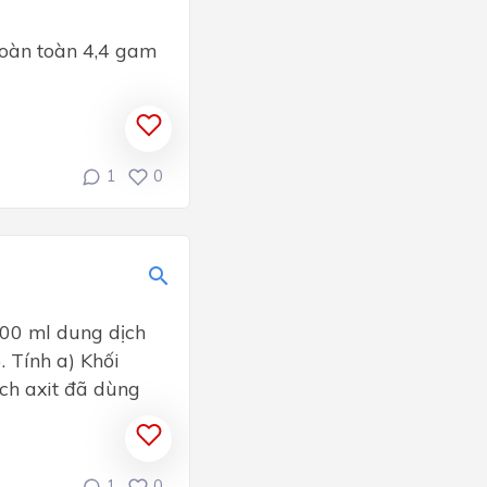
hoàn toàn 4,4 gam
1
0
200 ml dung dịch
. Tính a) Khối
ch axit đã dùng
1
0