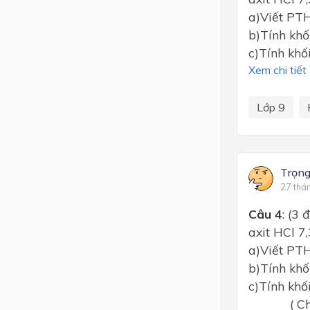
a)Viết PT
b)Tính kh
c)Tính khố
Xem chi tiết
Lớp 9
Trọn
27 thá
Câu 4
: (3
axit HCl 7
a)Viết PT
b)Tính kh
c)Tính khố
( Cho Mg 