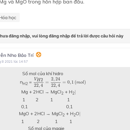
 Mg và MgO trong hỗn hợp ban đầu.
Hóa học
ễn Nho Bảo Trí
g 8 2021 lúc 14:57
l của khí hidro
V
H
2
22
,
4
=
2
,
24
22
,
4
=
0
,
1
(
m
o
l
)
2
,
24
2
V
H
n
=
=
=
0
,
1
(
)
m
o
l
H2
22
,
4
22
,
4
|
Mg + 2HCl → MgCl
+ H
|
2
2
 2 1 1
,1 0,1
|
+ 2HCl → MgCl
+ H
O
|
2
2
 2 1 1
ol của magie