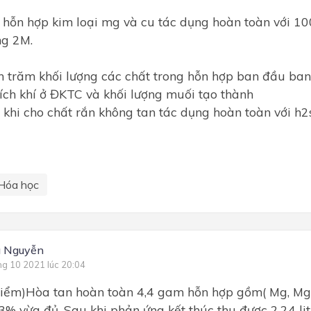
hỗn hợp kim loại mg và cu tác dụng hoàn toàn với 1
ng 2M.
n trăm khối lượng các chất trong hỗn hợp ban đầu ba
 tích khí ở ĐKTC và khối lượng muối tạo thành
h khi cho chất rắn không tan tác dụng hoàn toàn với h
Hóa học
g Nguyễn
ng 10 2021 lúc 20:04
 điểm)Hòa tan hoàn toàn 4,4 gam hỗn hợp gồm( Mg, M
,3% vừa đủ. Sau khi phản ứng kết thúc thu được 2,24 lit