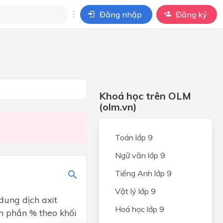
Đăng nhập
Đăng ký
i
ho câu hỏi của
BÀI HỌC
Khoá học trên OLM
(olm.vn)
Toán lớp 9
Ngữ văn lớp 9
Tiếng Anh lớp 9
Vật lý lớp 9
ung dịch axit
Hoá học lớp 9
ành phần % theo khối