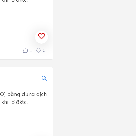
1
0
gO) bằng dung dịch
 khí ở đktc.