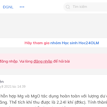
ĐGNL
Tìm kiếm câu trả lờ
Tìm kiếm câu trả lời c
 HỌC
CHỦ ĐỀ / CHƯƠNG
bạn
Hãy tham gia
nhóm Học sinh Hoc24OLM
ăng nhập. Vui lòng
đăng nhập
để hỏi bài
ên
g 8 2021 lúc 14:39
hỗn hợp Mg và MgO tác dụng hoàn toàn với lượng dư d
ãng. Thể tích khí thu được là 2,24l khí (đtkc). Tính th