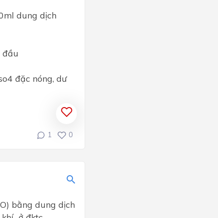
00ml dung dịch
n đầu
2so4 đặc nóng, dư
1
0
gO) bằng dung dịch
 khí ở đktc.