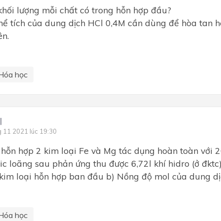
ối lượng mỗi chất có trong hỗn hợp đầu?
ể tích của dung dịch HCl 0,4M cần dùng để hòa tan 
ên.
Hóa học
미
g 11 2021 lúc 19:30
 hỗn hợp 2 kim loại Fe và Mg tác dụng hoàn toàn với 
ic loãng sau phản ứng thu được 6,72l khí hidro (ở đktc)
kim loại hỗn hợp ban đầu b) Nồng độ mol của dung dị
Hóa học