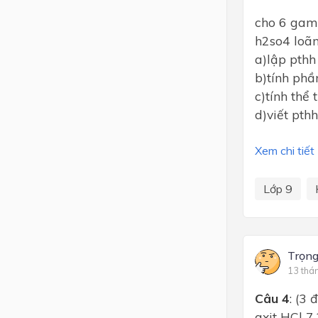
cho 6 gam 
h2so4 loã
a)lập pthh
b)tính phầ
c)tính thể
d)viết pth
Xem chi tiết
Lớp 9
Trọn
13 thá
Câu 4
: (3
axit HCl 7