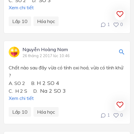
C. SO 2 D.
Xem chi tiết
Lớp 10
Hóa học
1
0
Nguyễn Hoàng Nam
26 tháng 2 2017 lúc 10:46
Chất nào sau đây vừa có tính oxi hoá, vừa có tính khử
?
H 2 SO 4
A. SO 2 B.
Na 2 SO 3
C. H 2 S D.
Xem chi tiết
Lớp 10
Hóa học
1
0