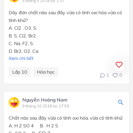
5 tháng 5 2018 lúc 2:37
Dãy đơn chất nào sau đây vừa có tính oxi hóa vừa có
tính khử?
A. Cl
2
, O
3
, S.
B. S, Cl
2
, Br
2
.
C. Na, F
2
, S.
D. Br
2
, O
2
, Ca.
Xem chi tiết
Lớp 10
Hóa học
1
0
Nguyễn Hoàng Nam
9 tháng 10 2018 lúc 17:59
Chất nào sau đây vừa có tính oxi hóa, vừa có tính khử
A. H 2 SO 4 B. H 2 S
SO 3