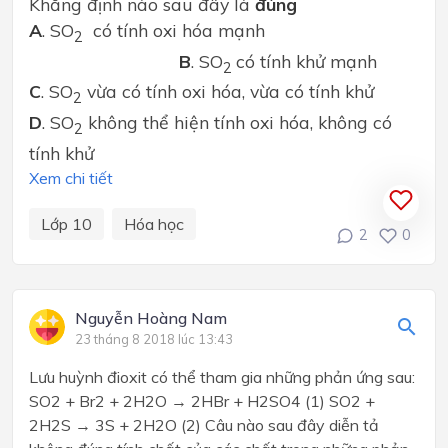
Khẳng định nào sau đây là
đúng
A
. SO
có tính oxi hóa mạnh
2
B
. SO
có tính khử mạnh
2
C
. SO
vừa có tính oxi hóa, vừa có tính khử
2
D
. SO
không thể hiện tính oxi hóa, không có
2
tính khử
Xem chi tiết
Lớp 10
Hóa học
2
0
Nguyễn Hoàng Nam
23 tháng 8 2018 lúc 13:43
Lưu huỳnh đioxit có thể tham gia những phản ứng sau:
SO2 + Br2 + 2H2O → 2HBr + H2SO4 (1) SO2 +
2H2S → 3S + 2H2O (2) Câu nào sau đây diễn tả