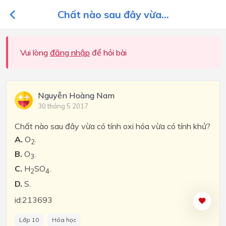
Chất nào sau đây vừa...
Vui lòng
đăng nhập
để hỏi bài
Nguyễn Hoàng Nam
30 tháng 5 2017
Chất nào sau đây vừa có tính oxi hóa vừa có tính khử?
A.
O
.
2
B.
O
.
3
C.
H
SO
.
2
4
D.
S.
id:213693
Lớp 10
Hóa học