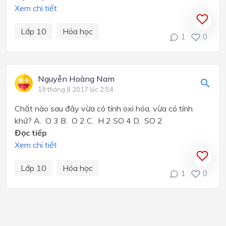
Xem chi tiết
Lớp 10
Hóa học
1
0
Nguyễn Hoàng Nam
19 tháng 8 2017 lúc 2:54
Chất nào sau đây vừa có tính oxi hóa, vừa có tính
khử? A. O 3 B. O 2 C. H 2 SO 4 D. SO 2
Đọc tiếp
Xem chi tiết
Lớp 10
Hóa học
1
0