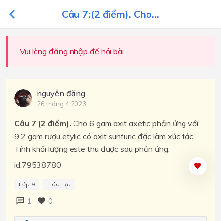
Câu 7:(2 điểm). Cho...
Vui lòng
đăng nhập
để hỏi bài
nguyễn đăng
26 tháng 4 2023
Câu 7:(2 điểm).
Cho 6 gam axit axetic phản ứng với
9,2 gam rượu etylic có axit sunfuric đặc làm xúc tác.
Tính khối lượng este thu được sau phản ứng.
id:79538780
Lớp 9
Hóa học
1
0