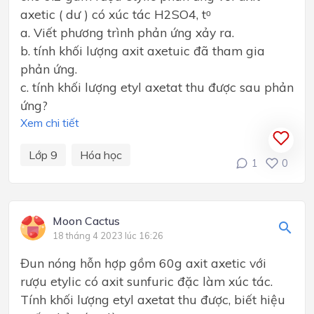
axetic ( dư ) có xúc tác H2SO4, tᵒ
a. Viết phương trình phản ứng xảy ra.
b. tính khối lượng axit axetuic đã tham gia
phản ứng.
c. tính khối lượng etyl axetat thu được sau phản
ứng?
Xem chi tiết
Lớp 9
Hóa học
1
0
Moon Cactus
18 tháng 4 2023 lúc 16:26
Đun nóng hỗn hợp gồm 60g axit axetic với
rượu etylic có axit sunfuric đặc làm xúc tác.
Tính khối lượng etyl axetat thu được, biết hiệu