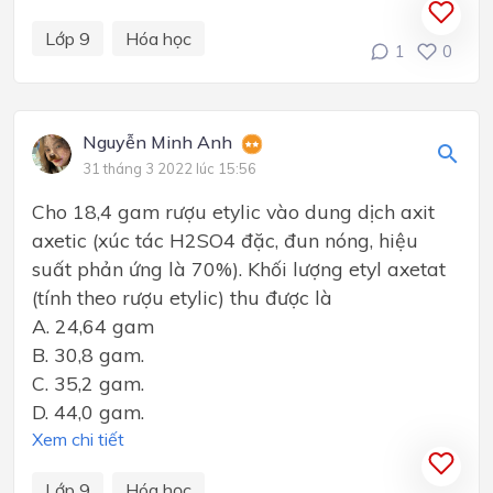
Lớp 9
Hóa học
1
0
Nguyễn Minh Anh
31 tháng 3 2022 lúc 15:56
Cho 18,4 gam rượu etylic vào dung dịch axit
axetic (xúc tác H2SO4 đặc, đun nóng, hiệu
suất phản ứng là 70%). Khối lượng etyl axetat
(tính theo rượu etylic) thu được là
A. 24,64 gam
B. 30,8 gam.
C. 35,2 gam.
D. 44,0 gam.
Xem chi tiết
Lớp 9
Hóa học