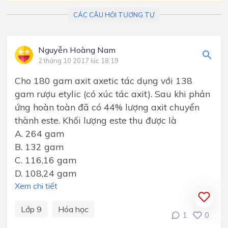
CÁC CÂU HỎI TƯƠNG TỰ
Nguyễn Hoàng Nam
2 tháng 10 2017 lúc 18:19
Cho 180 gam axit axetic tác dụng với 138
gam rượu etylic (có xúc tác axit). Sau khi phản
ứng hoàn toàn đã có 44% lượng axit chuyển
thành este. Khối lượng este thu được là
A. 264 gam
B. 132 gam
C. 116,16 gam
D. 108,24 gam
Xem chi tiết
Lớp 9
Hóa học
1
0