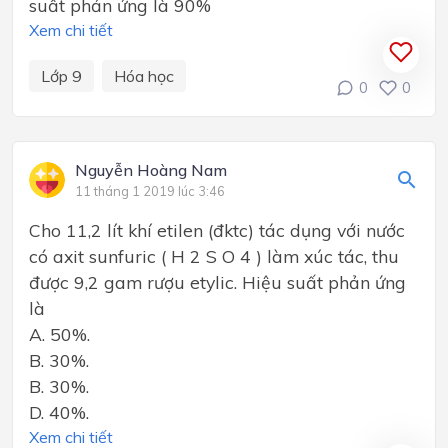
suất phản ứng là 90%
Xem chi tiết
Lớp 9
Hóa học
0
0
Nguyễn Hoàng Nam
11 tháng 1 2019 lúc 3:46
Cho 11,2 lít khí etilen (đktc) tác dụng với nước
có axit sunfuric ( H 2 S O 4 ) làm xúc tác, thu
được 9,2 gam rượu etylic. Hiệu suất phản ứng
là
A. 50%.
B. 30%.
B. 30%.
D. 40%.
Xem chi tiết