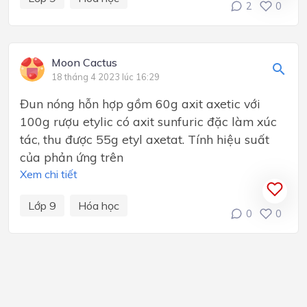
2
0
Moon Cactus
18 tháng 4 2023 lúc 16:29
Đun nóng hỗn hợp gồm 60g axit axetic với
100g rượu etylic có axit sunfuric đặc làm xúc
tác, thu được 55g etyl axetat. Tính hiệu suất
của phản ứng trên
Xem chi tiết
Lớp 9
Hóa học
0
0