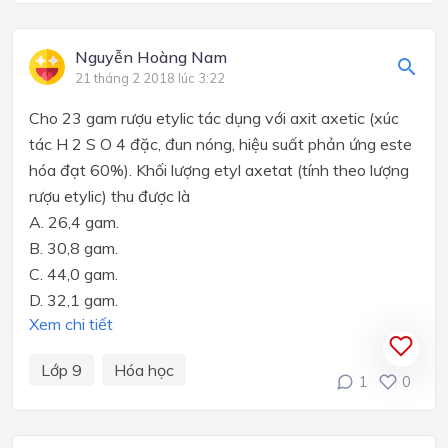
Nguyễn Hoàng Nam
21 tháng 2 2018 lúc 3:22
Cho 23 gam rượu etylic tác dụng với axit axetic (xúc
tác H 2 S O 4 đặc, đun nóng, hiệu suất phản ứng este
hóa đạt 60%). Khối lượng etyl axetat (tính theo lượng
rượu etylic) thu được là
A. 26,4 gam.
B. 30,8 gam.
C. 44,0 gam.
D. 32,1 gam.
Xem chi tiết
Lớp 9
Hóa học
1
0