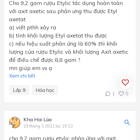
Cho 9,2 gam rượu Etylic tác dụng hoàn toàn
với axit axetic sau phản ưng thu được Etyl
axetat
a) viết pthh xảy ra
b) tính khối lượng Etyl axetat thu được
c) nếu hiệu suất phản ứng là 60% .thì khối
lượng của rượu Etylic và khối lượng Axit axetic
để điều chế được 8,8 gam ?
mn giúp em vs ạ
Xem chi tiết
Lớp 9
Hóa học
1
0
Kha Hai Lúa
19 tháng 3 2021 lúc 19:13
cho 9.2 gam rượu etylic phản ứng với axit