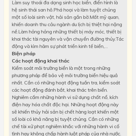
Làm suy thoái đa dạng sinh học biển, điển hình là
hệ sinh thái san hô.Phá hoại và làm tuyệt chủng
một số loài sinh vật, hải sản gần bờ.Mất mỹ quan,
khiến doanh thu cảu ngành du lịch bị thiệt hại nặng
nề.Làm hỏng hỏng những thiết bị máy móc, thiết bị
khai thác tài nguyên và vận chuyển đường thủy.Tác
động và kìm hãm sự phát triển kinh tế biển,…
Biện pháp
Các hoạt động khai thác
Kiểm soát môi trường biển là một trong những
phương pháp để bảo vệ môi trường biển hiệu quả
nhất. Cần có những hoạt động tuần tra, kiểm soát
các hoạt động đánh bắt, khai thác trên biển.
Nghiêm cấm những hành vi sử dụng chất nổ, kích
điện hay hóa chất độc hại. Những hoạt động này
sẽ khiến thủy hải sản bị chết hàng loạt khiến một
số loài có khả năng bị tuyệt chủng. Cần có những
chế tài xử phạt nghiêm khắc với những hành vi cố
tình hay không chấp hành luật pháp của nhà nước.