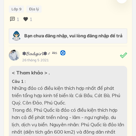
Lớp 9
Địa lý
1
1
✽𝓑𝓪𝓭𝓰𝓲𝓻𝓵✽♂ ²ᵏ⁵
26 tháng 5 2021
< Tham khảo > .
Câu 1 :
Những đảo có điều kiện thích hợp nhất để phát
triển tổng hợp kinh tế biển là: Cái Bầu, Cát Bà, Phú
Quý, Côn Đảo, Phú Quốc.
Trong đó, Phú Quốc là đảo có điều kiện thích hợp
hơn cả để phát triển nông - lâm - ngư nghiệp, du
lịch, dịch vụ biển. Nguyên nhân: Phú Quốc là đảo lớn
nhất (diện tích gần 600 km2) và đông dân nhất