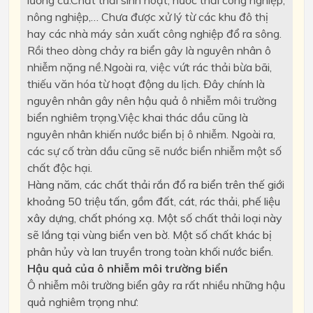
lưỡng cư.Chất thải sinh hoạt, nước thải công nghiệp,
nông nghiệp,… Chưa được xử lý từ các khu đô thị
hay các nhà máy sản xuất công nghiệp đổ ra sông.
Rồi theo dòng chảy ra biển gây là nguyên nhân ô
nhiễm nặng nề.Ngoài ra, việc vứt rác thải bừa bãi,
thiếu văn hóa từ hoạt động du lịch. Đây chính là
nguyên nhân gây nên hậu quả ô nhiễm môi trường
biển nghiêm trọng.Việc khai thác dầu cũng là
nguyên nhân khiến nước biển bị ô nhiễm. Ngoài ra,
các sự cố tràn dầu cũng sẽ nước biển nhiễm một số
chất độc hại.
Hàng năm, các chất thải rắn đổ ra biển trên thế giới
khoảng 50 triệu tấn, gồm đất, cát, rác thải, phế liệu
xây dựng, chất phóng xạ. Một số chất thải loại này
sẽ lắng tại vùng biển ven bờ. Một số chất khác bị
phân hủy và lan truyền trong toàn khối nước biển.
Hậu quả của ô nhiễm môi trường biển
Ô nhiễm môi trường biển gây ra rất nhiều những hậu
quả nghiêm trọng như: