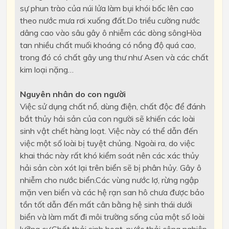
sự phun trào của núi lửa làm bụi khói bốc lên cao
theo nước mưa rơi xuống đất.Do triều cường nước
dâng cao vào sâu gây ô nhiễm các dòng sôngHòa
tan nhiều chất muối khoáng có nồng độ quá cao,
trong đó có chất gây ung thư như Asen và các chất
kim loại nặng…
Nguyên nhân do con người
Việc sử dụng chất nổ, dùng điện, chất độc để đánh
bắt thủy hải sản của con người sẽ khiến các loài
sinh vật chết hàng loạt. Việc này có thể dẫn đến
việc một số loài bị tuyệt chủng. Ngoài ra, do việc
khai thác này rất khó kiểm soát nên các xác thủy
hải sản còn xót lại trên biển sẽ bị phân hủy. Gây ô
nhiễm cho nước biển.Các vùng nước lợ, rừng ngập
mặn ven biển và các hệ rạn san hô chưa được bảo
tồn tốt dẫn đến mất cân bằng hệ sinh thái dưới
biển và làm mất đi môi trường sống của một số loài