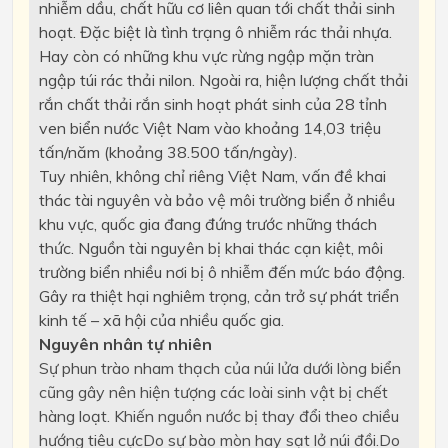
nhiễm dầu, chất hữu cơ liên quan tới chất thải sinh
hoạt. Đặc biệt là tình trạng ô nhiễm rác thải nhựa.
Hay còn có những khu vực rừng ngập mặn tràn
ngập túi rác thải nilon. Ngoài ra, hiện lượng chất thải
rắn chất thải rắn sinh hoạt phát sinh của 28 tỉnh
ven biển nước Việt Nam vào khoảng 14,03 triệu
tấn/năm (khoảng 38.500 tấn/ngày).
Tuy nhiên, không chỉ riêng Việt Nam, vấn đề khai
thác tài nguyên và bảo vệ môi trường biển ở nhiều
khu vực, quốc gia đang đứng trước những thách
thức. Nguồn tài nguyên bị khai thác cạn kiệt, môi
trường biển nhiều nơi bị ô nhiễm đến mức báo động.
Gây ra thiệt hại nghiêm trọng, cản trở sự phát triển
kinh tế – xã hội của nhiều quốc gia.
Nguyên nhân tự nhiên
Sự phun trào nham thạch của núi lửa dưới lòng biển
cũng gây nên hiện tượng các loài sinh vật bị chết
hàng loạt. Khiến nguồn nước bị thay đổi theo chiều
hướng tiêu cựcDo sự bào mòn hay sạt lở núi đồi.Do