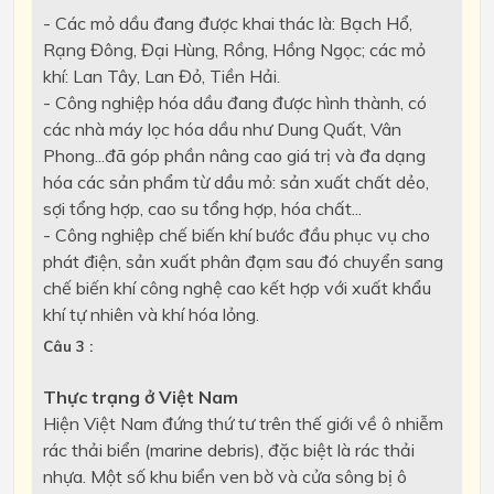
- Các mỏ dầu đang được khai thác là: Bạch Hổ,
Rạng Đông, Đại Hùng, Rồng, Hồng Ngọc; các mỏ
khí: Lan Tây, Lan Đỏ, Tiền Hải.
- Công nghiệp hóa dầu đang được hình thành, có
các nhà máy lọc hóa dầu như Dung Quất, Vân
Phong...đã góp phần nâng cao giá trị và đa dạng
hóa các sản phẩm từ dầu mỏ: sản xuất chất dẻo,
sợi tổng hợp, cao su tổng hợp, hóa chất...
- Công nghiệp chế biến khí bước đầu phục vụ cho
phát điện, sản xuất phân đạm sau đó chuyển sang
chế biến khí công nghệ cao kết hợp với xuất khẩu
khí tự nhiên và khí hóa lỏng.
Câu 3 :
Thực trạng ở Việt Nam
Hiện Việt Nam đứng thứ tư trên thế giới về ô nhiễm
rác thải biển (marine debris), đặc biệt là rác thải
nhựa. Một số khu biển ven bờ và cửa sông bị ô