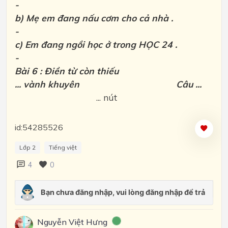
-
b) Mẹ em đang nấu cơm cho cả nhà .
-
c) Em đang ngồi học ở trong HỌC 24 .
-
Bài 6 : Điền từ còn thiếu
... vành khuyên Câu ...
... nút
id:54285526
Lớp 2
Tiếng việt
4
0
Nguyễn Việt Hưng