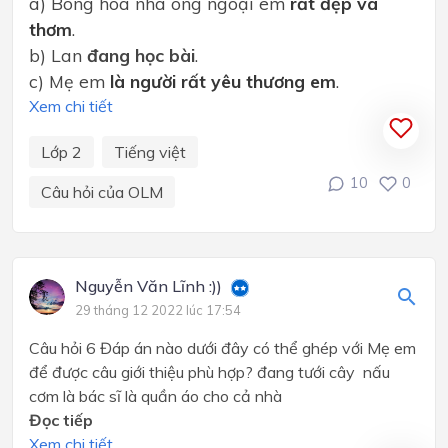
a) Bông hoa nhà ông ngoại em
rất đẹp và
thơm
.
b) Lan
đang học bài
.
c) Mẹ em
là người rất yêu thương em
.
Xem chi tiết
Lớp 2
Tiếng việt
10
0
Câu hỏi của OLM
Nguyễn Văn Lĩnh :))
29 tháng 12 2022 lúc 17:54
Câu hỏi 6 Đáp án nào dưới đây có thể ghép với Mẹ em
để được câu giới thiệu phù hợp? đang tưới cây nấu
cơm là bác sĩ là quần áo cho cả nhà
Đọc tiếp
Xem chi tiết