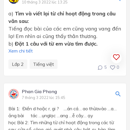
10 tháng 3 2022 lúc 13:25
a)
Tìm và viết lại từ chỉ hoạt động trong câu
văn sau:
Tiếng đọc bài của các em cũng vang vang đến
lạ! Em nhìn ai cũng thấy thân thương.
b)
Đặt 1 câu với từ em vừa tìm được.
Xem chi tiết
Lớp 2
Tiếng việt
5
0
Phan Gia Phong
7 tháng 3 2022 lúc 15:45
Bài 1: Điền d hoặc r, gi ? ....án cá… ao thừavào …a…
ảng bài tác …ụnglạc …ang …ễ cây… ạy
học Bài 2: Tìm những từ chỉ hoạt động trong các từ
sau: cửa sổ, cõng, gió, quét nhà, cây, hát, ru, bàn, làm,