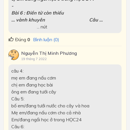
-
Bài 6 : Điền từ còn thiếu
... vành khuyên Câu ...
... nút
Đúng
0
Bình luận (0)
Nguyễn Thị Minh Phương
19 tháng 7 2022
câu 4:
mẹ em đang nấu cơm
chị em đang học bài
ông em đang tưới cây
Câu 5:
bố em/đang tưới nước cho cây và hoa
Mẹ em/đang nấu cơm cho cả nhà
Em/đang ngồi học ở trong HỌC24
Câu 6: