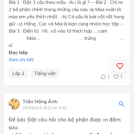
Bài 1 : Đặt 3 câu theo mẫu : Ai / là gì ?---Bài 2 : Chỉ ra
2 bộ phận chính trong những câu sau :a) Mùa xuân là
mùa em yêu thích nhất . -b) Cá sấu là loài vật rất hung
giữ .-c) Hồng , Cúc và Mai là bạn cùng nhóm học tập .-
Bài 3 : Điền từ : Võ , vỏ vào từ thích hợp :... cam
Múa ... ... trứng ...
sĩ
Đọc tiếp
Xem chi tiết
Lớp 2
Tiếng việt
1
1
Trần Hồng Ánh
18 tháng 5 2022 lúc 9:41
Đề bài: Đặt câu hỏi cho bộ phận được in đậm
sau: