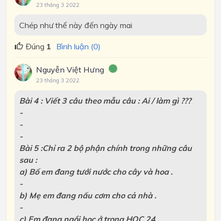
23 tháng 3 2022
Chép như thế này đến ngày mai
Đúng
1
Bình luận (0)
Nguyễn Việt Hưng
23 tháng 3 2022
Bài 4 : Viết 3 câu theo mẫu câu : Ai / làm gì ???
-
-
-
Bài 5 :Chỉ ra 2 bộ phận chính trong những câu
sau :
a) Bố em đang tưới nước cho cây và hoa .
-
b) Mẹ em đang nấu cơm cho cả nhà .
-
c) Em đang ngồi học ở trong HỌC 24 .