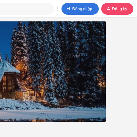
Đăng nhập
Đăng ký
trả lời
ả lời cho câu hỏi của
BÀI HỌC