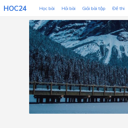
HOC24
Học bài
Hỏi bài
Giải bài tập
Đề thi
LỚP HỌC
MÔN
Lớp 12
Lớp 11
Lớp 10
Lớp 9
Lớp 8
Lớp 7
Lớp 6
Lớp 5