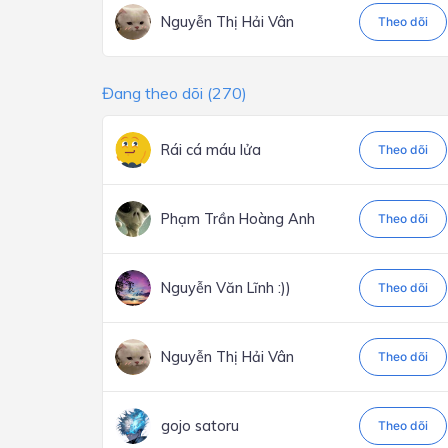
Nguyễn Thị Hải Vân
Theo dõi
Đang theo dõi (270)
Rái cá máu lửa
Theo dõi
Phạm Trần Hoàng Anh
Theo dõi
Nguyễn Văn Lĩnh :))
Theo dõi
Nguyễn Thị Hải Vân
Theo dõi
gojo satoru
Theo dõi