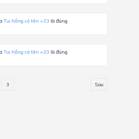
ủa
Tui hổng có tên =33
là đúng
ủa
Tui hổng có tên =33
là đúng
3
Sau