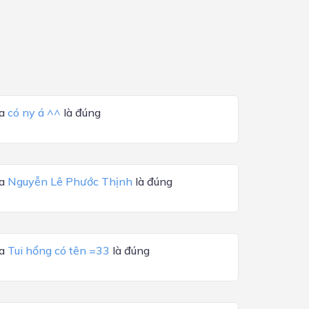
ủa
có ny á ^^
là đúng
ủa
Nguyễn Lê Phước Thịnh
là đúng
ủa
Tui hổng có tên =33
là đúng