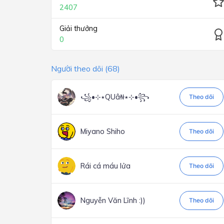
2407
Giải thưởng
0
Người theo dõi (68)
꧁•⊹٭QUâ₦٭⊹•꧂
Theo dõi
Miyano Shiho
Theo dõi
Rái cá máu lửa
Theo dõi
Nguyễn Văn Lĩnh :))
Theo dõi