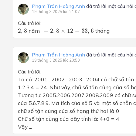
Phạm Trần Hoàng Anh
đã trả lời một câu hỏi
19 tháng 3 2025 lúc 21:07
Câu trả lời:
2
,
8
=
2
,
8
×
12
=
33
,
6
2
,
8
năm
=
2
,
8
×
12
=
33
,
6
tháng
Phạm Trần Hoàng Anh
đã trả lời một câu hỏi
19 tháng 3 2025 lúc 20:50
Câu trả lời:
Ta có: 2001 . 2002 . 2003 . 2004 có chữ số tận
1.2.3.4 = 24. Như vậy, chữ số tận cùng của số h
Tương tự: 2005.2006.2007.2008.2009 có chữ số
của 5.6.7.8.9. Mà tích của số 5 và một số chẵn
chữ số tận cùng của số hạng thứ hai là 0
Chữ số tận cùng của dãy tính là: 4+0 = 4
Vậy ...