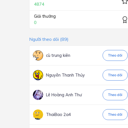
4874
Giải thưởng
0
Người theo dõi (89)
cù trung kiên
Theo dõi
Nguyễn Thanh Thủy
Theo dõi
Lê Hoàng Anh Thư
Theo dõi
ThaiBao 2a4
Theo dõi