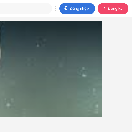
Đăng nhập
Đăng ký
trả lời
ả lời cho câu hỏi của
BÀI HỌC