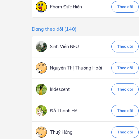
Phạm Đức Hiển
Theo dõi
Đang theo dõi (140)
Sinh Viên NEU
Theo dõi
Nguyễn Thị Thương Hoài
Theo dõi
Iridescent
Theo dõi
Đỗ Thanh Hải
Theo dõi
Thuý Hồng
Theo dõi