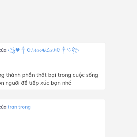
 của
꧁🖤༒☪𝓜𝓪𝓲 ☯︎𝓛𝓲𝓷𝓱☪༒🤍꧂
ng thành phần thất bại trong cuộc sống 
ọn người để tiếp xúc bạn nhé 
 của
tran trong