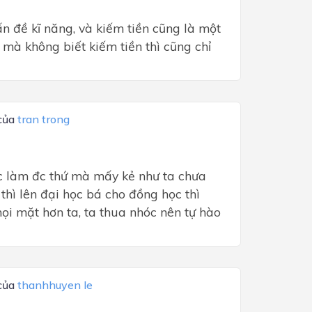
ấn đề kĩ năng, và kiếm tiền cũng là một
a mà không biết kiếm tiền thì cũng chỉ
 của
tran trong
óc làm đc thứ mà mấy kẻ như ta chưa
thì lên đại học bá cho đồng học thì
i mặt hơn ta, ta thua nhóc nên tự hào
 của
thanhhuyen le