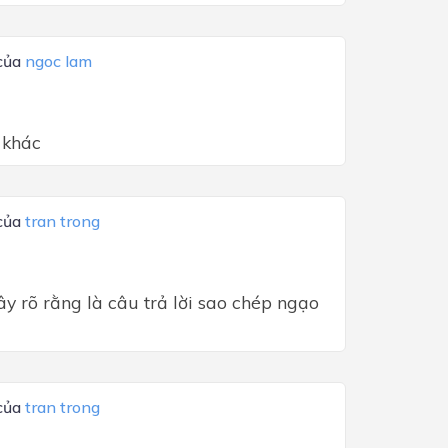
 của
ngoc lam
i khác
 của
tran trong
y rõ rằng là câu trả lời sao chép ngạo
 của
tran trong