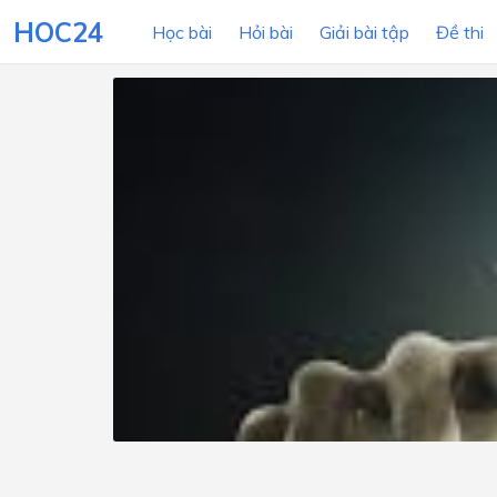
HOC24
Học bài
Hỏi bài
Giải bài tập
Đề thi
LỚP HỌC
MÔN
Lớp 12
Lớp 11
Lớp 10
Lớp 9
Lớp 8
Lớp 7
Lớp 6
Lớp 5