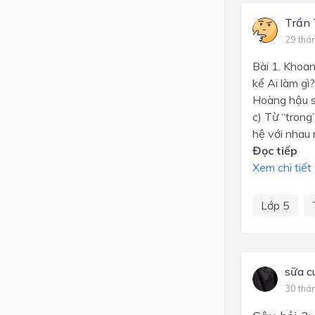
Trần 
29 thá
Bài 1. Khoan
kể Ai làm gì
Hoàng hậu su
c) Từ “trong
hệ với nhau 
Đọc tiếp
Xem chi tiết
Lớp 5
sữa c
30 thá