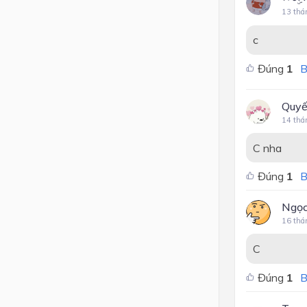
13 thá
c
Đúng
1
B
Quyế
14 thá
C nha
Đúng
1
B
Ngọc
16 thá
C
Đúng
1
B