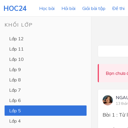
HOC24
Học bài
Hỏi bài
Giải bài tập
Đề thi
KHỐI LỚP
Lớp 12
LỚP HỌC
MÔN
Lớp 11
Lớp 12
Lớp 10
Lớp 11
Lớp 9
Bạn chưa đ
Lớp 10
Lớp 8
Lớp 9
Lớp 7
Lớp 8
NGA
Lớp 6
13 thá
Lớp 7
Lớp 5
Bài 1 : Từ 
Lớp 6
Lớp 4
Lớp 5