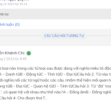
ng 12 2022 lúc 19:14
a cu
ình luận (
0
)
CÁC CÂU HỎI TƯƠNG TỰ
ễn Khánh Chi
ng 2 2022 lúc 8:49
ừ loại nào trong các từ loại sau được dùng với nghĩa miêu tả đặ
 - Danh từB - Động từC - Tính từD - Đại từCâu hỏi 2: Từ nào tr
i nghĩa nối các từ ngữ hoặc các câu, nhằm thể hiện mối quan h
ng từB - Đại từC - Quan hệ từD - Tính từCâu hỏi 3: Từ “đá” tr
.”, có quan hệ với nhau như thế nào?A - Đồng âmB - Đồng nghĩ
âu hỏi 4: Cho đoạn thơ:T...