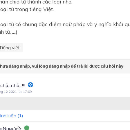
hân chia từ thành các loại nhỏ.
loại từ trong tiếng Việt.
 loại từ có chung đặc điểm ngữ pháp và ý nghĩa khái qu
 từ, ....)
Tiếng việt
chủ...nhỏ...!!!
ng 12 2021 lúc 17:09
ình luận (
1
)
NσNαмε๖ۣۜ✰