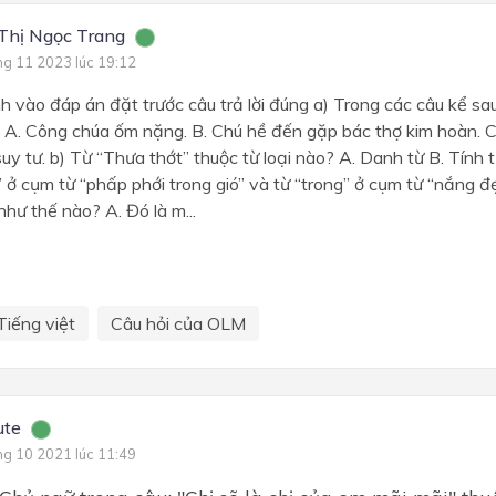
Thị Ngọc Trang
ng 11 2023 lúc 19:12
h vào đáp án đặt trước câu trả lời đúng a) Trong các câu kể sa
? A. Công chúa ốm nặng. B. Chú hề đến gặp bác thợ kim hoàn. C.
y tư. b) Từ “Thưa thớt” thuộc từ loại nào? A. Danh từ B. Tính t
” ở cụm từ “phấp phới trong gió” và từ “trong” ở cụm từ “nắng đẹ
như thế nào? A. Đó là m...
Tiếng việt
Câu hỏi của OLM
ute
ng 10 2021 lúc 11:49