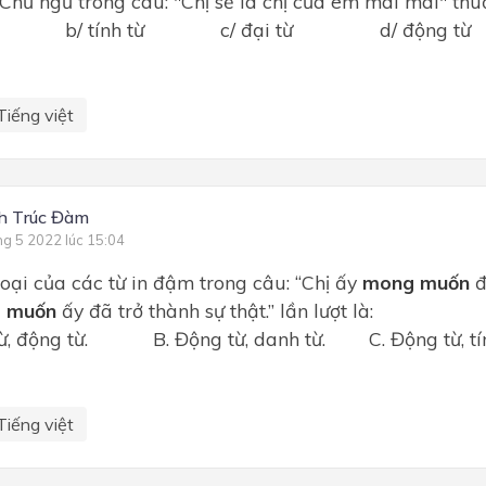
 Chủ ngữ trong câu: "Chị sẽ là chị của em mãi mãi" thuộ
 từ b/ tính từ c/ đại từ d/ động từ
Tiếng việt
h Trúc Đàm
ng 5 2022 lúc 15:04
 loại của các từ in đậm trong câu: “Chị ấy
mong muốn
đ
 muốn
ấy đã trở thành sự thật.” lần lượt là:
ừ, động từ. B. Động từ, danh từ. C. Động từ, tín
Tiếng việt