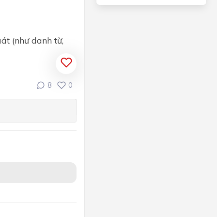
át (như danh từ,
8
0