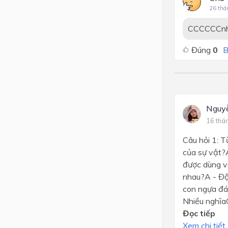
26 thá
CCCCCCnh
Đúng
0
B
Nguy
16 thá
Câu hỏi 1: T
của sự vật?A
được dùng vớ
nhau?A - Độ
con ngựa đá
Nhiều nghĩaC
Đọc tiếp
Xem chi tiết