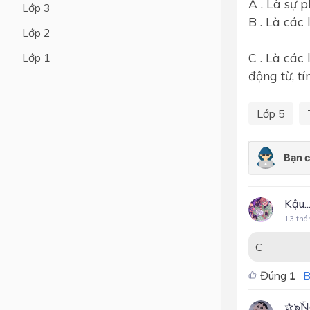
A . Là sự p
Lớp 3
B . Là các 
Lớp 4
Lớp 2
Lớp 3
C . Là các
Lớp 1
Lớp 2
động từ, tính
Lớp 1
Lớp 5
Kậu...
13 thá
C
Đúng
1
B
✰๖ۣۜ