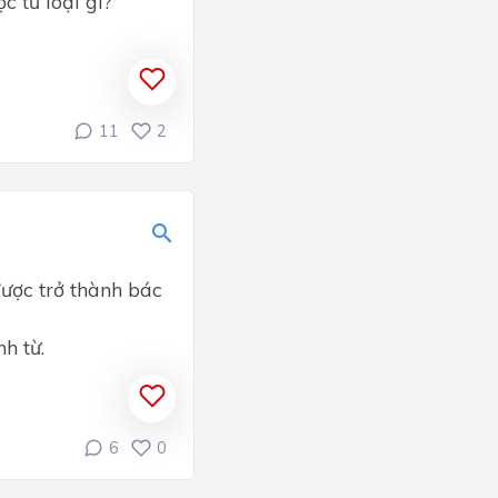
c từ loại gì?
11
2
ược trở thành bác
h từ.
6
0