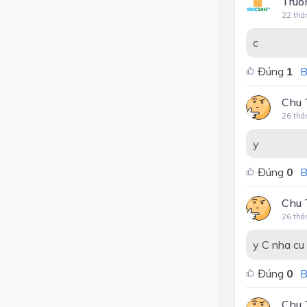
Truo
22 thá
c
Đúng
1
B
Chu 
26 thá
y
Đúng
0
B
Chu 
26 thá
y C nha cu
Đúng
0
B
Chu 