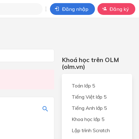
Đăng nhập
Đăng ký
i
ho câu hỏi của
BÀI HỌC
Khoá học trên OLM
(olm.vn)
Toán lớp 5
Tiếng Việt lớp 5
Tiếng Anh lớp 5
Khoa học lớp 5
Lập trình Scratch