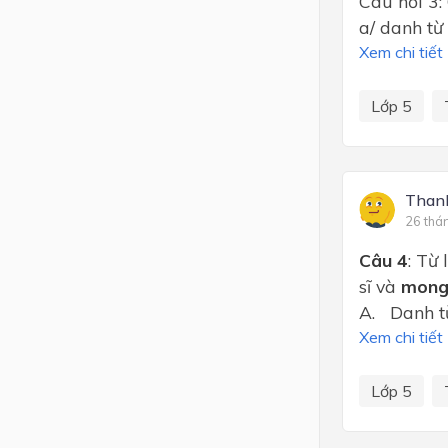
Câu hỏi 3:
a/ danh
Xem chi tiết
Lớp 5
Than
26 thá
Câu 4
: Từ
sĩ và
mong
A. Danh t
Xem chi tiết
Lớp 5