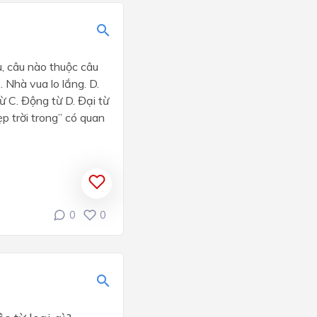
u, câu nào thuộc câu
 Nhà vua lo lắng. D.
ừ C. Động từ D. Đại từ
p trời trong” có quan
0
0