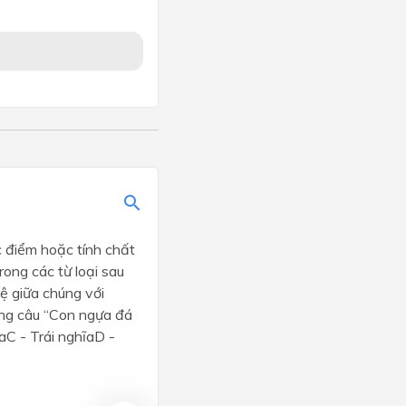
c điểm hoặc tính chất
ong các từ loại sau
ệ giữa chúng với
ong câu “Con ngựa đá
aC - Trái nghĩaD -