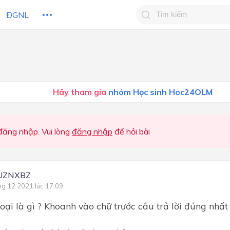
ĐGNL
Tìm kiếm câu trả lờ
Tìm kiếm câu trả lời c
 HỌC
CHỦ ĐỀ / CHƯƠNG
bạn
Hãy tham gia
nhóm Học sinh Hoc24OLM
ăng nhập. Vui lòng
đăng nhập
để hỏi bài
UZNXBZ
ng 12 2021 lúc 17:09
loại là gì ? Khoanh vào chữ trước câu trả lời đúng nhất