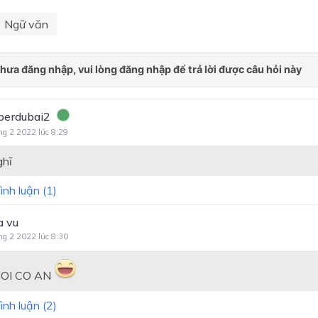
Ngữ văn
erdubai2
ng 2 2022 lúc 8:29
ghĩ
ình luận (
1
)
a vu
ng 2 2022 lúc 8:30
OI CO AN
ình luận (
2
)