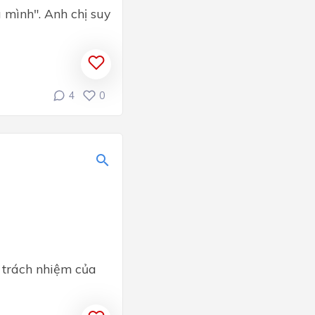
 mình". Anh chị suy
4
0
ề trách nhiệm của