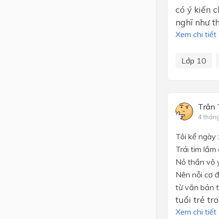
có ý kiến 
nghĩ như th
Xem chi tiết
Lớp 10
Trân 
4 thán
Tôi kể ngày
Trái tim lầm
Nỏ thần vô ý
Nên nỗi cơ đ
từ văn bản 
tuổi trẻ t
Xem chi tiết