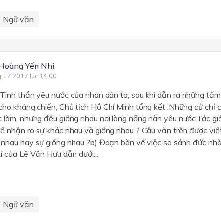
Ngữ văn
Hoàng Yến Nhi
g 12 2017 lúc 14:00
i Tinh thần yêu nước của nhân dân ta, sau khi dẫn ra những tấ
h cho kháng chiến, Chủ tịch Hồ Chí Minh tổng kết :Những cử chỉ 
c làm, nhưng đều giống nhau nơi lòng nồng nàn yêu nước.Tác gi
hể nhận rõ sự khác nhau và giống nhau ? Câu văn trên được v
 nhau hay sự giống nhau ?b) Đoạn bàn về việc so sánh đức nhà 
kí của Lê Văn Hưu dẫn dưới...
Ngữ văn