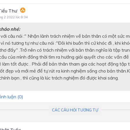
Tiểu Thư
ng 2 2022 lúc 8:34
khảo nhé:
với câu nói :" Nhận lãnh trách nhiệm về bản thân có một sức 
i vì nó tương tự như câu nói :"Đôi khi buồn thì cứ khóc đi , khi kh
 thơ đấy" .Trở nên có trách nhiệm với bản thân nghĩa là tập tr
cầu của mình đồng thời tìm ra hướng giải quyết cho các vấn đề
ẽ làm tốt được . Phải để bản thân tham gia các hoạt động tập t
tốt đẹp và mới mẻ để tự rút ra kinh nghiệm sống cho bản thân.
hính bạn , thì cũng là lúc trách nghiệm đó được khai sáng.
ình luận (
0
)
CÁC CÂU HỎI TƯƠNG TỰ