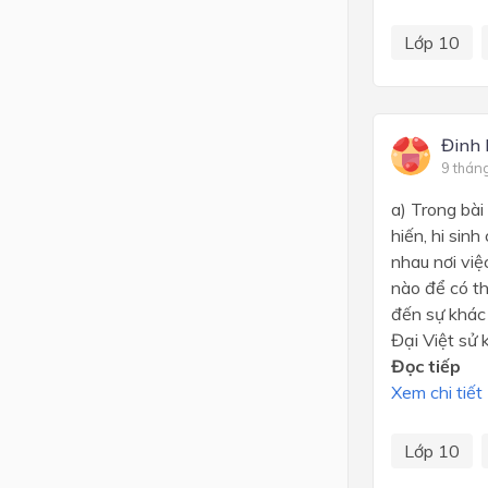
Lớp 10
Đinh 
9 thán
a) Trong bà
hiến, hi sin
nhau nơi việ
nào để có t
đến sự khác
Đại Việt sử 
Đọc tiếp
Xem chi tiết
Lớp 10