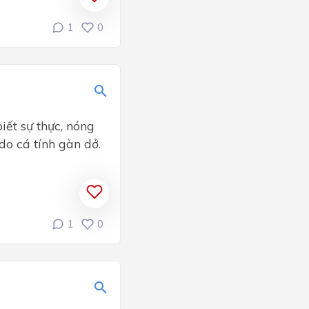
1
0
iết sự thực, nóng
do cá tính gàn dở.
1
0