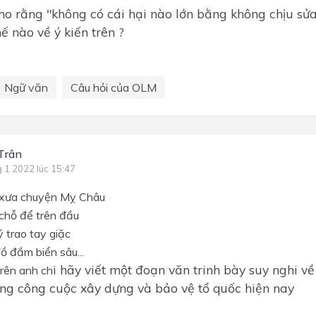
cho rằng "không có cái hại nào lớn bằng không chịu sửa
ế nào về ý kiến trên ?
Ngữ văn
Câu hỏi của OLM
Trân
g 1 2022 lúc 15:47
 xưa chuyện Mỵ Châu
 chỗ để trên đầu
 trao tay giặc
ồ đắm biển sâu...
i hãy viết một đoạn văn trinh bày suy nghi v
trên anh ch
rong công cuộc xây dựng và bảo vệ tổ quốc hiện nay