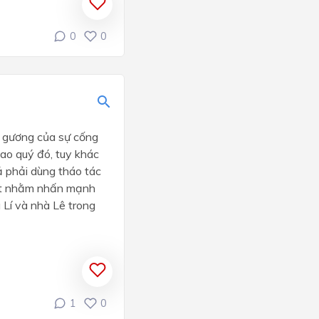
0
0
m gương của sự cống
cao quý đó, tuy khác
ả phải dùng tháo tác
iết nhằm nhấn mạnh
Lí và nhà Lê trong
1
0