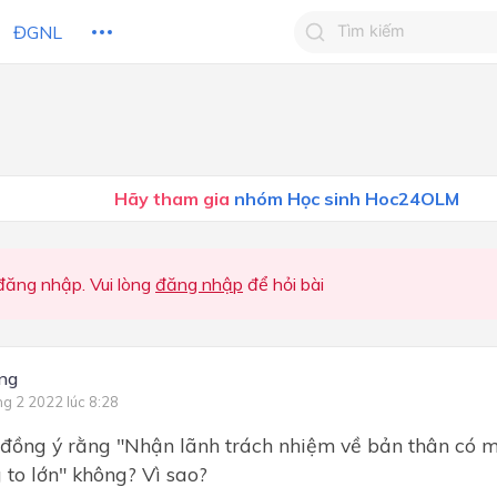
ĐGNL
Tìm kiếm câu trả lờ
Tìm kiếm câu trả lời c
 HỌC
CHỦ ĐỀ / CHƯƠNG
bạn
Hãy tham gia
nhóm Học sinh Hoc24OLM
ăng nhập. Vui lòng
đăng nhập
để hỏi bài
ng
ng 2 2022 lúc 8:28
 đồng ý rằng "Nhận lãnh trách nhiệm về bản thân có 
 to lớn" không? Vì sao?