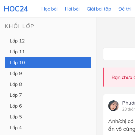
HOC24
Học bài
Hỏi bài
Giải bài tập
Đề thi
KHỐI LỚP
Lớp 12
LỚP HỌC
MÔN
Lớp 11
Lớp 12
Lớp 10
Lớp 11
Lớp 9
Bạn chưa đ
Lớp 10
Lớp 8
Lớp 9
Lớp 7
Lớp 8
Phươ
Lớp 6
28 thá
Lớp 7
Lớp 5
Anh/chị có
Lớp 6
Lớp 4
ẩn vô cùng
Lớp 5