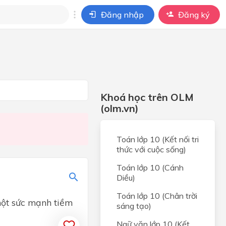
Đăng nhập
Đăng ký
i
ho câu hỏi của
BÀI HỌC
Khoá học trên OLM
(olm.vn)
Toán lớp 10 (Kết nối tri
thức với cuộc sống)
Toán lớp 10 (Cánh
Diều)
Toán lớp 10 (Chân trời
một sức mạnh tiềm
sáng tạo)
Ngữ văn lớp 10 (Kết