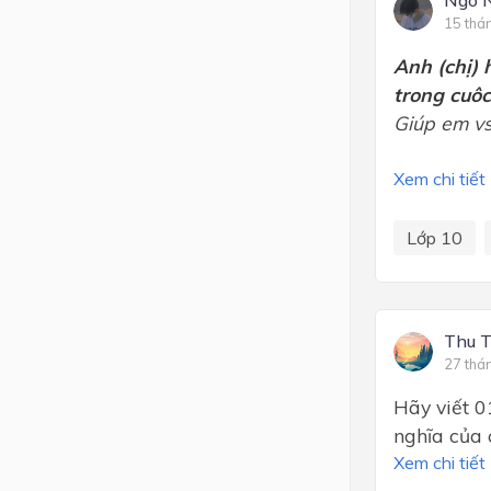
Ngô 
15 thá
Anh (chị) 
trong cuôc
Giúp em v
Xem chi tiết
Lớp 10
Thu 
27 thá
Hãy viết 0
nghĩa của 
Xem chi tiết