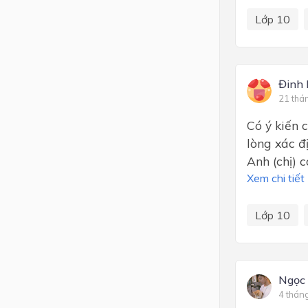
Lớp 10
Đinh 
21 thá
Có ý kiến 
lòng xác đ
Anh (chị) 
Xem chi tiết
Lớp 10
Ngọc
4 thán