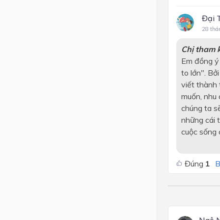
Đại 
28 thá
Chị tham 
Em đồng ý 
to lớn". Bở
viết thành
muốn, nhu 
chúng ta s
những cái 
cuộc sống c
Đúng
1
B