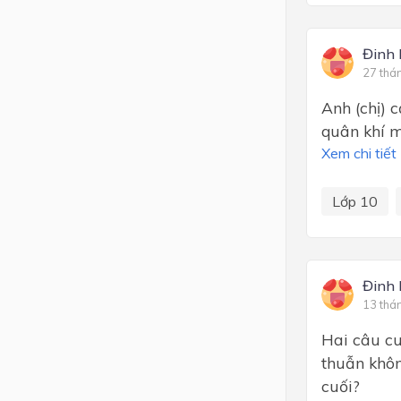
Đinh 
27 thá
Anh (chị) 
quân khí m
Xem chi tiết
Lớp 10
Đinh 
13 thá
Hai câu cu
thuẫn khôn
cuối?