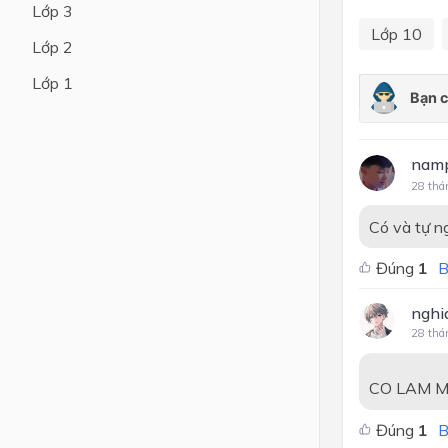
Lớp 3
Lớp 10
Lớp 4
Lớp 2
Lớp 3
Lớp 1
Lớp 2
Lớp 1
namp
28 thá
Có và tự n
Đúng
1
B
nghi
28 thá
CO LAM M
Đúng
1
B