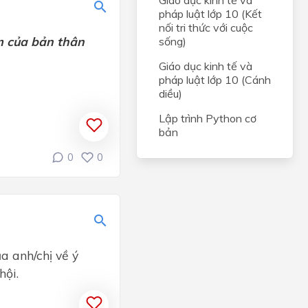
Giáo dục kinh tế và
pháp luật lớp 10 (Kết
nối tri thức với cuộc
m của bản thân
sống)
Giáo dục kinh tế và
pháp luật lớp 10 (Cánh
diều)
Lập trình Python cơ
bản
0
0
 anh/chị về ý
hội.