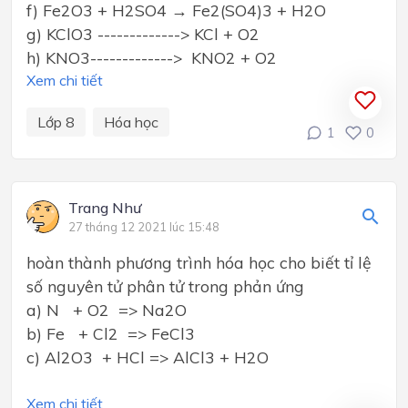
f) Fe2O3 + H2SO4 → Fe2(SO4)3 + H2O
g) KClO3 -------------> KCl + O2
h) KNO3-------------> KNO2 + O2
Xem chi tiết
Lớp 8
Hóa học
1
0
Trang Như
27 tháng 12 2021 lúc 15:48
hoàn thành phương trình hóa học cho biết tỉ lệ
số nguyên tử phân tử trong phản ứng
a) N + O2 => Na2O
b) Fe + Cl2 => FeCl3
c) Al2O3 + HCl => AlCl3 + H2O
Xem chi tiết