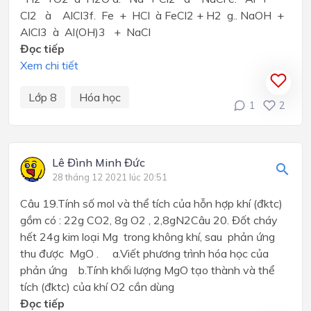
Cl2 à AlCl­3f. Fe + HCl à FeCl2 + H2 g.. NaOH +
AlCl3 à Al(OH)3 + NaCl
Đọc tiếp
Xem chi tiết
Lớp 8
Hóa học
1
2
Lê Đình Minh Đức
28 tháng 12 2021 lúc 20:51
Câu 19.Tính số mol và thể tích của hỗn hợp khí (đktc)
gồm có : 22g CO2, 8g O2 , 2,8gN2Câu 20. Đốt cháy
hết 24g kim loại Mg trong không khí, sau phản ứng
thu được MgO . a.Viết phương trình hóa học của
phản ứng b.Tính khối lượng MgO tạo thành và thể
tích (đktc) của khí O2 cần dùng
Đọc tiếp