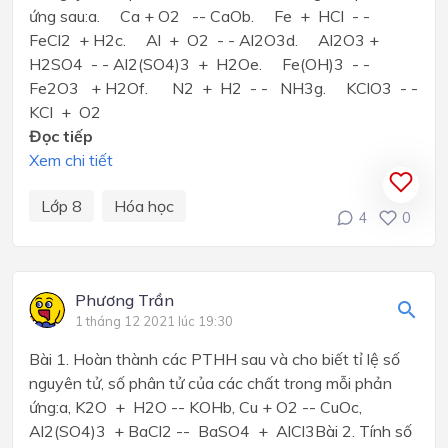
ứng sau:a. Ca + O2 -- CaOb. Fe + HCl - -
FeCl2 + H2c. Al + O2 - - Al2O3d. Al2O3 +
H2SO4 - - Al2(SO4)3 + H2Oe. Fe(OH)3 - -
Fe2O3 + H2Of. N2 + H2 - - NH3g. KClO3 - -
KCl + O2
Đọc tiếp
Xem chi tiết
Lớp 8
Hóa học
4
0
Phương Trần
1 tháng 12 2021 lúc 19:30
Bài 1. Hoàn thành các PTHH sau và cho biết tỉ lệ số
nguyên tử, số phân tử của các chất trong mỗi phản
ứng:a, K2O + H2O -- KOHb, Cu + O2 -- CuOc,
Al2(SO4)3 + BaCl2 -- BaSO4 + AlCl3Bài 2. Tính số