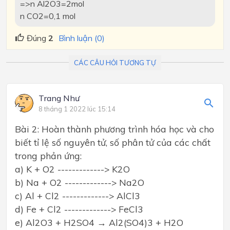
=>n Al2O3=2mol
n CO2=0,1 mol
Đúng
2
Bình luận (0)
CÁC CÂU HỎI TƯƠNG TỰ
Trang Như
8 tháng 1 2022 lúc 15:14
Bài 2: Hoàn thành phương trình hóa học và cho
biết tỉ lệ số nguyên tử, số phân tử của các chất
trong phản ứng:
a) K + O2 -------------> K2O
b) Na + O2 -------------> Na2O
c) Al + Cl2 -------------> AlCl3
d) Fe + Cl2 -------------> FeCl3
e) Al2O3 + H2SO4 → Al2(SO4)3 + H2O