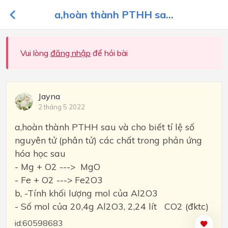
a,hoàn thành PTHH sa...
Vui lòng
đăng nhập
để hỏi bài
Jayna
2 tháng 5 2022
a,hoàn thành PTHH sau và cho biết tỉ lệ số
nguyên tử (phân tử) các chất trong phản ứng
hóa học sau
- Mg + O2 ---> MgO
- Fe + O2 ---> Fe2O3
b, -Tính khối lượng mol của Al2O3
- Số mol của 20,4g Al2O3, 2,24 lít CO2 (đktc)
id:60598683