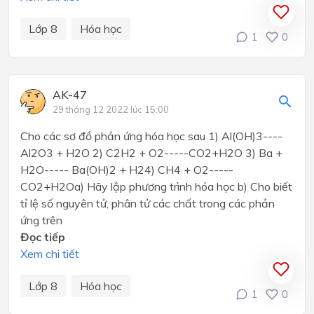
Lớp 8
Hóa học
1
0
AK-47
29 tháng 12 2022 lúc 15:00
Cho các sơ đồ phản ứng hóa học sau 1) Al(OH)3----
Al2O3 + H2O 2) C2H2 + O2-----CO2+H2O 3) Ba +
H2O----- Ba(OH)2 + H24) CH4 + O2-----
CO2+H2Oa) Hãy lập phương trình hóa học b) Cho biết
tỉ lệ số nguyên tử, phân tử các chất trong các phản
ứng trên
Đọc tiếp
Xem chi tiết
Lớp 8
Hóa học
1
0