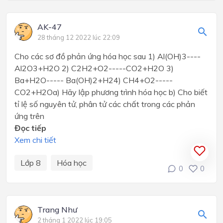
AK-47
28 tháng 12 2022 lúc 22:09
Cho các sơ đồ phản ứng hóa học sau 1) Al(OH)3----
Al2O3+H2O 2) C2H2+O2-----CO2+H2O 3)
Ba+H2O----- Ba(OH)2+H24) CH4+O2-----
CO2+H2Oa) Hãy lập phương trình hóa học b) Cho biết
tỉ lệ số nguyên tử, phân tử các chất trong các phản
ứng trên
Đọc tiếp
Xem chi tiết
Lớp 8
Hóa học
0
0
Trang Như
2 tháng 1 2022 lúc 19:05