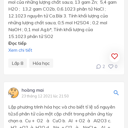
mol của những lượng chất sau:a, 13 gam Zn; 5,4 gam
H2O ; 13,2 gam CO2b, 0,6.1023 phân tử NaCl ;
12.1023 nguyên tử Ca.Bài 3. Tính khối lượng của
những lượng chất sau:a, 0,5 mol H2SO4 ; 0,2 mol
NaOH ; 0,1 mol Ag.b*, Tính khối lượng của
15.1023 phân tử SO2
Đọc tiếp
Xem chi tiết
Lớp 8
Hóa học
2
0
hoàng mai
23 tháng 12 2021 lúc 21:50
Lập phương trình hóa học và cho biết tỉ lệ số nguyên
tử,số phân tử của một cặp chất trong phản ứng tùy
chọn a. Cu + O2 à CuO b. Al + O2 à Al2O3 c.
H2 +O2 à H2O d. Na + Cl2 à NaCl e. Al +