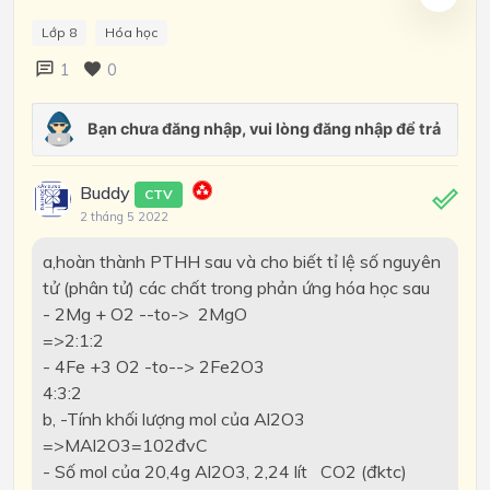
Lớp 8
Hóa học
1
0
Buddy
CTV
2 tháng 5 2022
a,hoàn thành PTHH sau và cho biết tỉ lệ số nguyên
tử (phân tử) các chất trong phản ứng hóa học sau
- 2Mg + O2 --to-> 2MgO
=>2:1:2
- 4Fe +3 O2 -to--> 2Fe2O3
4:3:2
b, -Tính khối lượng mol của Al2O3
=>MAl2O3=102đvC
- Số mol của 20,4g Al2O3, 2,24 lít CO2 (đktc)