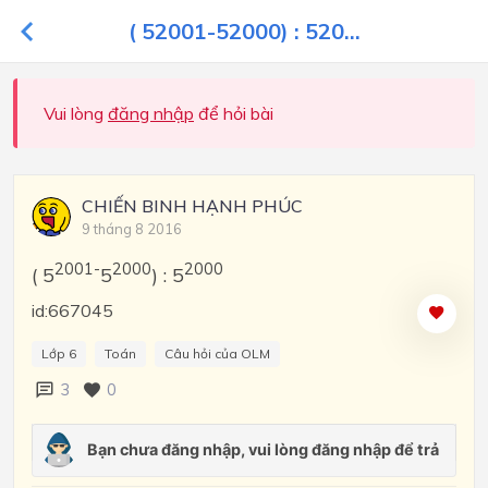
( 52001-52000) : 520...
Vui lòng
đăng nhập
để hỏi bài
CHIẾN BINH HẠNH PHÚC
9 tháng 8 2016
2001-
2000
2000
( 5
5
) : 5
id:667045
Lớp 6
Toán
Câu hỏi của OLM
3
0