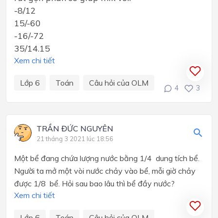
-8/12
15/-60
-16/-72
35/14.15
Xem chi tiết
Lớp 6
Toán
Câu hỏi của OLM
4
3
TRẦN ĐỨC NGUYÊN
21 tháng 3 2021 lúc 18:56
Một bể đang chứa lượng nước bằng 1/4 dung tích bể.
Người ta mở một vòi nước chảy vào bể, mỗi giờ chảy
được 1/8 bể. Hỏi sau bao lâu thì bể đầy nước?
Xem chi tiết
Lớp 6
Toán
Câu hỏi của OLM