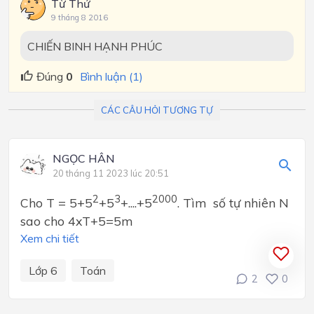
Từ Thứ
9 tháng 8 2016
CHIẾN BINH HẠNH PHÚC
Đúng
0
Bình luận (1)
CÁC CÂU HỎI TƯƠNG TỰ
NGỌC HÂN
20 tháng 11 2023 lúc 20:51
2
3
2000
Cho T = 5+5
+5
+....+5
. Tìm số tự nhiên N
sao cho 4xT+5=5m
Xem chi tiết
Lớp 6
Toán
2
0