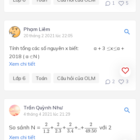
1
5
Phạm Liêm
20 tháng 2 2021 lúc 22:05
≤
≤
Tính tổng các số nguyên x biết: a + 3
x
a +
≤
≤
∈
2018 ( a
N )
∈
Xem chi tiết
Lớp 6
Toán
Câu hỏi của OLM
2
3
Trần Quỳnh Như
4 tháng 4 2021 lúc 21:29
2
2.3
2
3.4
2
49.50
2
1.2
2
2
2
2
So sánh N =
+
+
+...+
với 2
2.3
3.4
49.50
1.2
Xem chi tiết