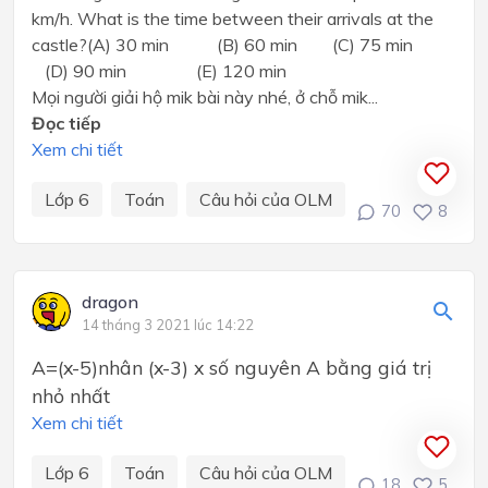
km/h. What is the time between their arrivals at the
castle?(A) 30 min (B) 60 min (C) 75 min
(D) 90 min (E) 120 min
Mọi người giải hộ mik bài này nhé, ở chỗ mik...
Đọc tiếp
Xem chi tiết
Lớp 6
Toán
Câu hỏi của OLM
70
8
dragon
14 tháng 3 2021 lúc 14:22
A=(x-5)nhân (x-3) x số nguyên A bằng giá trị
nhỏ nhất
Xem chi tiết
Lớp 6
Toán
Câu hỏi của OLM
18
5