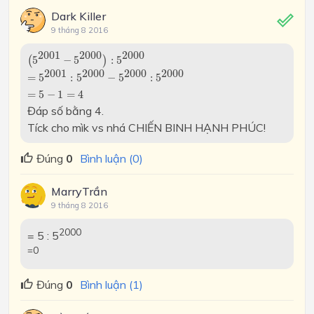
Dark Killer
9 tháng 8 2016
(
5
2001
−
5
2000
)
:
5
2000
2001
2000
2000
(
5
−
5
)
:
5
=
5
2001
:
5
2000
−
5
2000
:
5
2000
2001
2000
2000
2000
=
5
:
5
−
5
:
5
=
5
−
1
=
4
=
5
−
1
=
4
Đáp số bằng 4.
Tíck cho mìk vs nhá CHIẾN BINH HẠNH PHÚC!
Đúng
0
Bình luận (0)
MarryTrần
9 tháng 8 2016
2000
= 5 : 5
=0
Đúng
0
Bình luận (1)