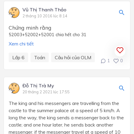
Vũ Thị Thanh Thảo
2 tháng 10 2016 lúc 8:14
Chứng minh rằng
52003+52002+52001 chia hết cho 31
Xem chi tiết
Lớp 6
Toán
Câu hỏi của OLM
1
0
Đỗ Thị Trà My
20 tháng 2 2021 lúc 17:55
The king and his messengers are travelling from the
castle to the summer palace at a speed of 5 km/h. A
long the way, the king sends a messenger back to the
castle; and one hour later, he sends back another
messenger. if the messenger travel at a speed of 10