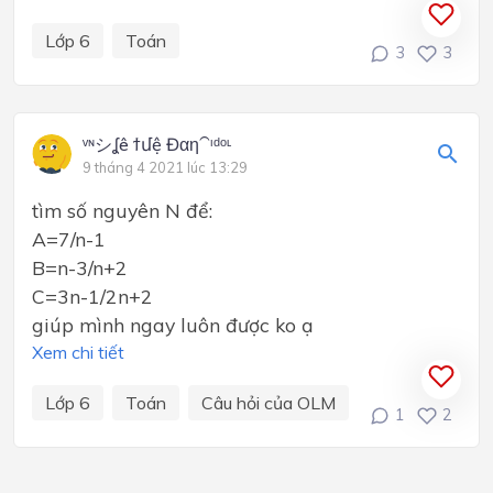
Lớp 6
Toán
3
3
ᵛᶰシʆê ϯմệ Đαη⁀ᶦᵈᵒᶫ
9 tháng 4 2021 lúc 13:29
tìm số nguyên N để:
A=7/n-1
B=n-3/n+2
C=3n-1/2n+2
giúp mình ngay luôn được ko ạ
Xem chi tiết
Lớp 6
Toán
Câu hỏi của OLM
1
2