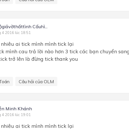
giảvờthấttình Cấuhì...
g 4 2016 lúc 18:51
hiêu ai tick mình mình tick lại
tick mình cau trả lời nào hơn 3 tick các bạn chuyển san
tick trở lên là đừng tick thank you
Toán
Câu hỏi của OLM
ễn Minh Khánh
g 4 2016 lúc 19:01
hiêu ai tick mình mình tick lại