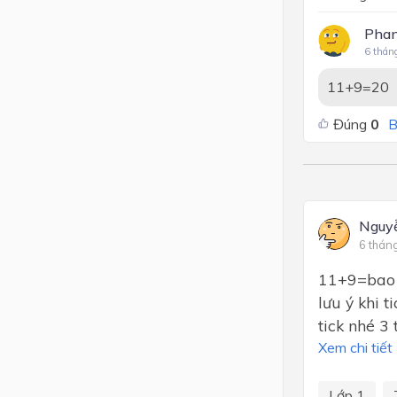
Phan
6 thán
11+9=20
Đúng
0
B
Nguy
6 thán
11+9=bao n
lưu ý khi 
tick nhé 3 
Xem chi tiết
Lớp 1