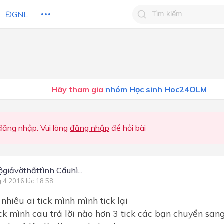
ĐGNL
Tìm kiếm câu trả lờ
Tìm kiếm câu trả lời c
 HỌC
CHỦ ĐỀ / CHƯƠNG
bạn
Hãy tham gia
nhóm Học sinh Hoc24OLM
ăng nhập. Vui lòng
đăng nhập
để hỏi bài
giảvờthấttình Cấuhì...
g 4 2016 lúc 18:58
hiêu ai tick mình mình tick lại
tick mình cau trả lời nào hơn 3 tick các bạn chuyển san