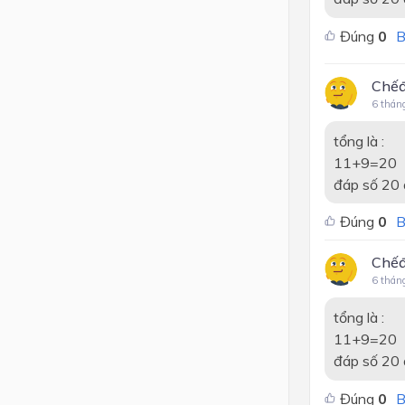
Đúng
0
B
Chếđ
6 thán
tổng là :
11+9=20
đáp số 20 a
Đúng
0
B
Chếđ
6 thán
tổng là :
11+9=20
đáp số 20 a
Đúng
0
B