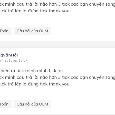
tick mình cau trả lời nào hơn 3 tick các bạn chuyển san
tick trở lên là đừng tick thank you
Toán
Câu hỏi của OLM
ngVănHải
g 4 2016 lúc 18:57
iêu ai tick mình mình tick lại
tick mình cau trả lời nào hơn 3 tick các bạn chuyển san
tick trở lên là đừng tick thank you
Toán
Câu hỏi của OLM