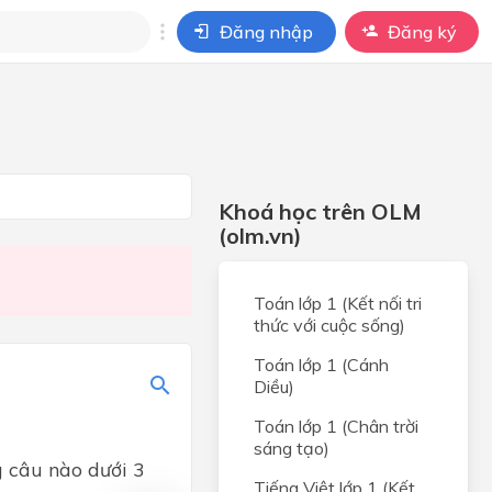
Đăng nhập
Đăng ký
i
ho câu hỏi của
BÀI HỌC
Khoá học trên OLM
(olm.vn)
Toán lớp 1 (Kết nối tri
thức với cuộc sống)
Toán lớp 1 (Cánh
Diều)
Toán lớp 1 (Chân trời
sáng tạo)
g câu nào dưới 3
Tiếng Việt lớp 1 (Kết