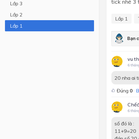
tick nhé 3 
Lớp 3
Lớp 4
Lớp 2
Lớp 1
Lớp 3
Lớp 1
Lớp 2
Lớp 1
vu t
6 thán
20 nha ai t
Đúng
0
B
Chếđ
6 thán
số đó là :
11+9=20
đáp số 20 a