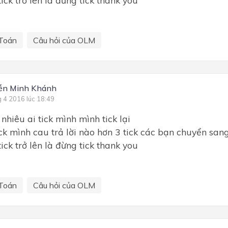
Toán
Câu hỏi của OLM
ễn Minh Khánh
g 4 2016 lúc 18:49
hiêu ai tick mình mình tick lại
tick mình cau trả lời nào hơn 3 tick các bạn chuyển san
tick trở lên là đừng tick thank you
Toán
Câu hỏi của OLM