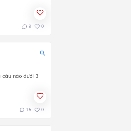
9
0
g câu nào dưới 3
15
0