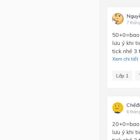
Nguy
7 thán
50+0=bao n
lưu ý khi 
tick nhé 3 
Xem chi tiết
Lớp 1
Chếđộ
6 thán
20+0=bao n
lưu ý khi 
tick nhé 3 