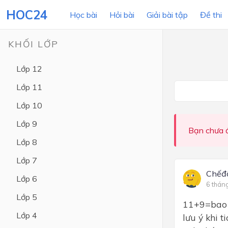
HOC24
Học bài
Hỏi bài
Giải bài tập
Đề thi
KHỐI LỚP
Lớp 12
LỚP HỌC
MÔN
Lớp 11
Lớp 12
Lớp 10
Lớp 11
Lớp 9
Bạn chưa đ
Lớp 10
Lớp 8
Lớp 9
Lớp 7
Lớp 8
Chếđộ
Lớp 6
6 thán
Lớp 7
Lớp 5
11+9=bao n
Lớp 6
Lớp 4
lưu ý khi 
Lớp 5