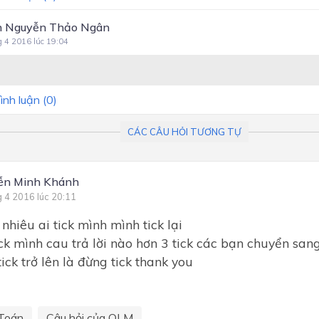
 Nguyễn Thảo Ngân
g 4 2016 lúc 19:04
ình luận (
0
)
CÁC CÂU HỎI TƯƠNG TỰ
ễn Minh Khánh
g 4 2016 lúc 20:11
hiêu ai tick mình mình tick lại
tick mình cau trả lời nào hơn 3 tick các bạn chuyển san
tick trở lên là đừng tick thank you
Toán
Câu hỏi của OLM