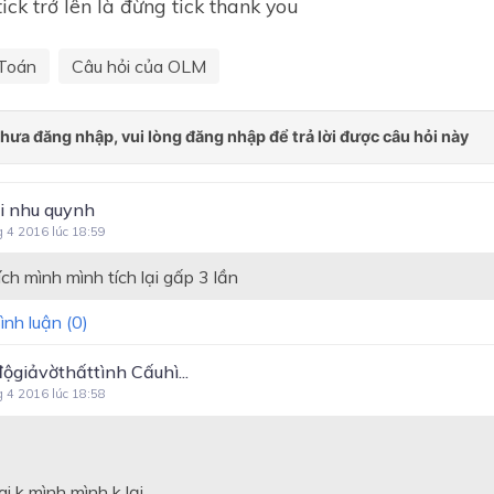
tick trở lên là đừng tick thank you
Toán
Câu hỏi của OLM
hi nhu quynh
g 4 2016 lúc 18:59
ích mình mình tích lại gấp 3 lần
ình luận (
0
)
ộgiảvờthấttình Cấuhì...
g 4 2016 lúc 18:58
i k mình mình k lại