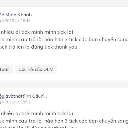
ễn Minh Khánh
g 4 2016 lúc 18:45
hiêu ai tick mình mình tick lại
tick mình cau trả lời nào hơn 3 tick các bạn chuyển san
tick trở lên là đừng tick thank you
Toán
Câu hỏi của OLM
giảvờthấttình Cấuhì...
g 4 2016 lúc 19:52
hiêu ai tick mình mình tick lại
tick mình cau trả lời nào hơn 3 tick các bạn chuyển san
tick trở lên là đừng tick thank you