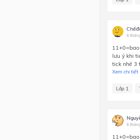
Chếđộ
6 thán
11+0=bao n
lưu ý khi 
tick nhé 3 
Xem chi tiết
Lớp 1
Nguy
6 thán
11+0=bao n