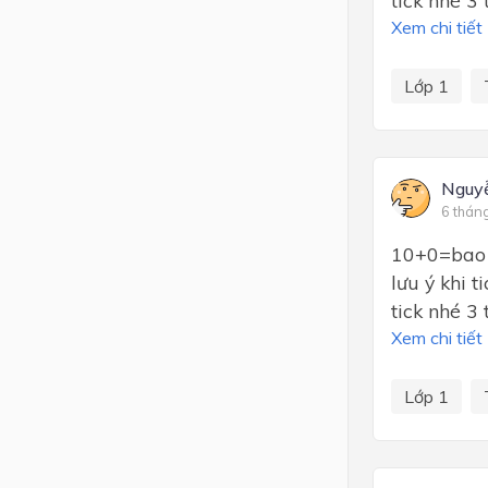
Xem chi tiết
Lớp 1
Nguy
6 thán
10+0=bao n
lưu ý khi 
tick nhé 3 
Xem chi tiết
Lớp 1