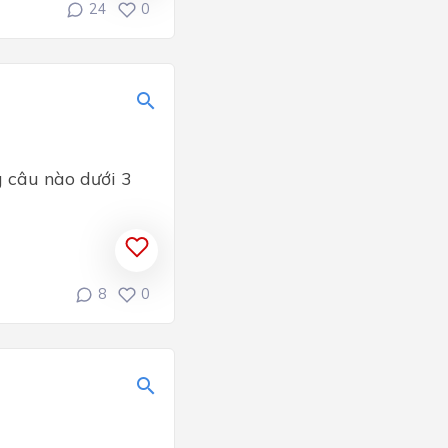
24
0
g câu nào dưới 3
8
0