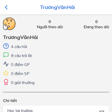
TrươngVănHải
0
0
Người theo dõi
Đang theo dõi
TrươngVănHải
4 câu hỏi
9 câu trả lời
0 điểm GP
0 điểm SP
0 giải thưởng
Chi tiết
Học tại trường