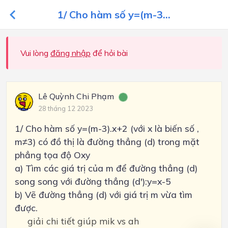
1/ Cho hàm số y=(m-3...
Vui lòng
đăng nhập
để hỏi bài
Lê Quỳnh Chi Phạm
28 tháng 12 2023
1/ Cho hàm số y=(m-3).x+2 (với x là biến số ,
m≠3) có đồ thị là đường thẳng (d) trong mặt
phẳng tọa độ Oxy
a) Tìm các giá trị của m để đường thẳng (d)
song song với đường thẳng (d'):y=x-5
b) Vẽ đường thẳng (d) với giá trị m vừa tìm
được.
giải chi tiết giúp mik vs ah