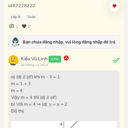
id:87228222
Lớp 9
Toán
1
0
Kiều Vũ Linh
CTV
28 tháng 12 2023
a) (d) // (d') khi m - 3 = 1
m = 1 + 3
m = 4
Vậy m = 4 thì (d) // (d')
b) Với m = 4 ⇒ (d): y = x + 2
Đồ thị: