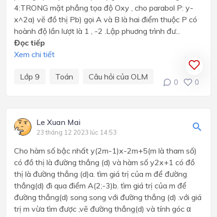
4:TRONG mặt phẳng tọa độ Oxy , cho parabol P: y-
x^2a) vẽ đồ thị Pb) gọi A và B là hai điểm thuộc P có
hoành độ lần lượt là 1 , -2 .Lập phuơng trình đư...
Đọc tiếp
Xem chi tiết
Lớp 9
Toán
Câu hỏi của OLM
0
0
Le Xuan Mai
23 tháng 12 2023 lúc 14:53
Cho hàm số bậc nhất y(2m-1)x-2m+5(m là tham số)
có đồ thị là đường thẳng (d) và hàm số y2x+1 có đồ
thị là đường thẳng (d)a. tìm giá trị của m để đường
thẳng(d) đi qua điểm A(2;-3)b. tìm giá trị của m để
đường thẳng(d) song song với đường thẳng (d) .với giá
trị m vừa tìm được ,vẽ đường thẳng(d) và tính góc α