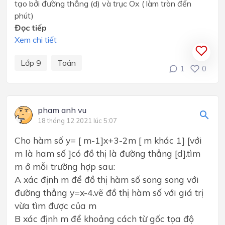
tạo bởi đường thẳng (d) và trục Ox ( làm tròn đến
phút)
Đọc tiếp
Xem chi tiết
Lớp 9
Toán
1
0
pham anh vu
18 tháng 12 2021 lúc 5:07
Cho hàm số y= [ m-1]x+3-2m [ m khác 1] [với
m là ham số ]có đồ thị là đường thẳng [d].tìm
m ở mỗi trường hợp sau:
A xác định m để đồ thị hàm số song song với
đường thẳng y=x-4.vẽ đồ thị hàm số với giá trị
vừa tìm được của m
B xác định m để khoảng cách từ gốc tọa độ