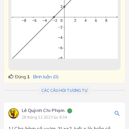
Đúng
1
Bình luận (0)
CÁC CÂU HỎI TƯƠNG TỰ
Lê Quỳnh Chi Phạm
28 tháng 12 2023 lúc 8:04
1/ Cho hàm số y=(m-3).x+2 (với x là biến số ,