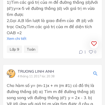
1)Tìm các giá trị của m để đường thẳng (d)//với
(d'):y=x-5 vẽ đường thẳng (d) với giá trị m vừa
tìm được
2,Gọi A,B lần lượt là giao điểm của đt (d) với
trọc Ox,Oy.Tìm các giá trị của m để diện tích
OAB =2
Xem chi tiết
Lớp 9
Toán
1
0
TRUONG LINH ANH
4 tháng 11 2017 lúc 20:38
Cho hàm số y= (m-1)x + m (m #1) có đồ thị là
đường thẳng (d) a) Tìm m đề đường thẳng (d)
song song với đường thẳng (d'): y = 2x - 3. b)
Vẽ (d) ứng với giá trị m vừa tìm được ở câu a,