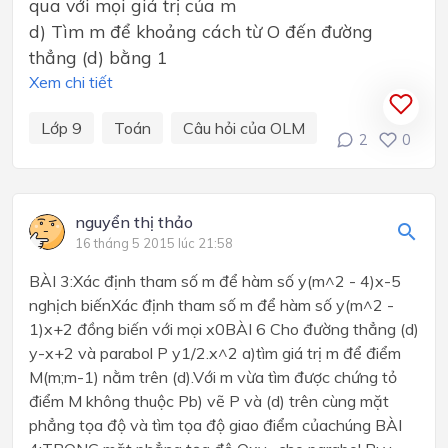
qua với mọi giá trị của m
d) Tìm m để khoảng cách từ O đến đường
thẳng (d) bằng 1
Xem chi tiết
Lớp 9
Toán
Câu hỏi của OLM
2
0
nguyển thị thảo
16 tháng 5 2015 lúc 21:58
BÀI 3:Xác định tham số m để hàm số y(m^2 - 4)x-5
nghịch biếnXác định tham số m để hàm số y(m^2 -
1)x+2 đồng biến với mọi x0BÀI 6 Cho đường thẳng (d)
y-x+2 và parabol P y1/2.x^2 a)tìm giá trị m để điểm
M(m;m-1) nằm trên (d).Với m vừa tìm được chứng tỏ
điểm M không thuộc Pb) vẽ P và (d) trên cùng mặt
phẳng tọa độ và tìm tọa độ giao điểm củachúng BÀI