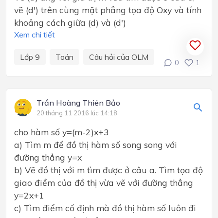
vẽ (d') trên cùng mặt phẳng tọa độ Oxy và tính
khoảng cách giữa (d) và (d')
Xem chi tiết
Lớp 9
Toán
Câu hỏi của OLM
0
1
Trần Hoàng Thiên Bảo
20 tháng 11 2016 lúc 14:18
cho hàm số y=(m-2)x+3
a) Tìm m để đồ thị hàm số song song với
đường thẳng y=x
b) Vẽ đồ thị với m tìm được ở câu a. Tìm tọa độ
giao điểm của đồ thị vừa vẽ với đường thẳng
y=2x+1
c) Tìm điểm cố định mà đồ thị hàm số luôn đi