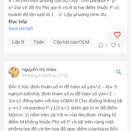
4:TRONG mặt phẳng tọa độ Oxy , cho parabol P: y-
x^2a) vẽ đồ thị Pb) gọi A và B là hai điểm thuộc P có
hoành độ lần lượt là 1 , -2 .Lập phuơng trình đư...
Đọc tiếp
Xem chi tiết
Lớp 9
Toán
Câu hỏi của OLM
2
0
nguyển thị thảo
19 tháng 5 2015 lúc 17:22
BÀI 3:Xác định tham số m để hàm số y(m^2 - 4)x-5
nghịch biếnXác định tham số m để hàm số y(m^2 -
1)x+2 đồng biến với mọi x0BÀI 6 Cho đường thẳng (d)
y-x+2 và parabol P y1/2.x^2 a)tìm giá trị m để điểm
M(m;m-1) nằm trên (d).Với m vừa tìm được chứng tỏ
điểm M không thuộc Pb) vẽ P và (d) trên cùng mặt
phẳng tọa độ và tìm tọa độ giao điểm củachúng BÀI