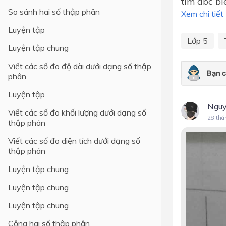
tim abc bi
So sánh hai số thập phân
Xem chi tiết
Lớp 4
Luyện tập
Lớp 3
Lớp 5
Luyện tập chung
Lớp 2
Viết các số đo độ dài dưới dạng số thập
Lớp 1
phân
Luyện tập
Nguy
Viết các số đo khối lượng dưới dạng số
28 thá
thập phân
Viết các số đo diện tích dưới dạng số
thập phân
Luyện tập chung
Luyện tập chung
Luyện tập chung
Cộng hai số thập phân