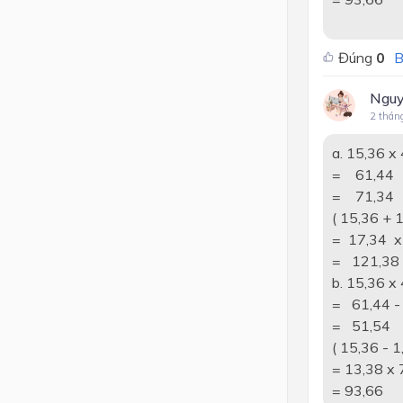
Đúng
0
B
Nguy
2 thán
a. 15,36 x 
= 61,44 
= 71,34
( 15,36 + 
= 17,34 x
= 121,38
b. 15,36 x 
= 61,44 -
= 51,54
( 15,36 - 1
= 13,38 x 
= 93,66