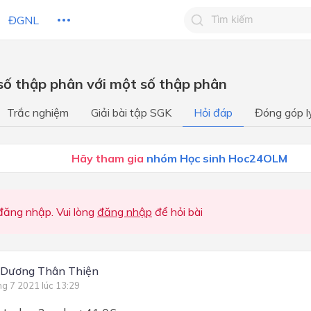
ĐGNL
Tìm kiếm câu trả lờ
ố thập phân với một số thập phân
Tìm kiếm câu trả lời c
 HỌC
CHỦ ĐỀ / CHƯƠNG
bạn
Trắc nghiệm
Giải bài tập SGK
Hỏi đáp
Đóng góp l
Toán lớp 5 Kết nối tri thức 
Hãy tham gia
nhóm Học sinh Hoc24OLM
Chủ đề 1: Ôn tập và bổ sun
Chủ đề 2: Số thập phân
Chủ đề 3: Một số đơn vị đo 
ăng nhập. Vui lòng
đăng nhập
để hỏi bài
tích
Chủ đề 4: Các phép tính với
thập phân
 Dương Thân Thiện
ng 7 2021 lúc 13:29
Chủ đề 5: Một số hình phẳn
Chu vi và diện tích