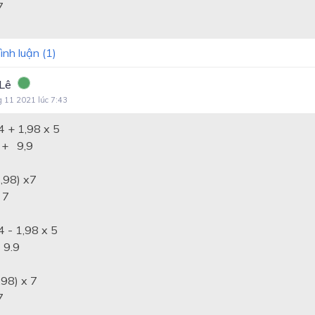
7
ình luận (
1
)
Lê
g 11 2021 lúc 7:43
4 + 1,98 x 5
+ 9,9
1,98) x7
 7
4 - 1,98 x 5
 9.9
,98) x 7
7