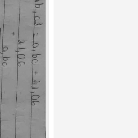
ng
nh
ạo