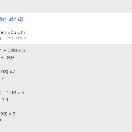
ình luận (
2
)
ễn Bảo Chi
g 11 2021 lúc 8:00
4 + 1,98 x 5
+ 9,9
1,98) x7
 7
4 - 1,98 x 5
 9.9
,98) x 7
7