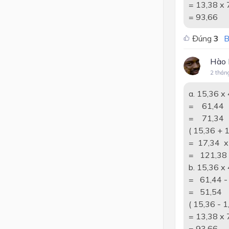
= 13,38 x 
= 93,66
Đúng
3
B
Hào 
2 thán
a. 15,36 x 
= 61,44 
= 71,34
( 15,36 + 
= 17,34 x
= 121,38
b. 15,36 x 
= 61,44 -
= 51,54
( 15,36 - 1
= 13,38 x 
= 93,66