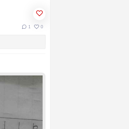
Tập 2
1
0
toán
đo thể
ích
 vận
đến
hống
m
ạo