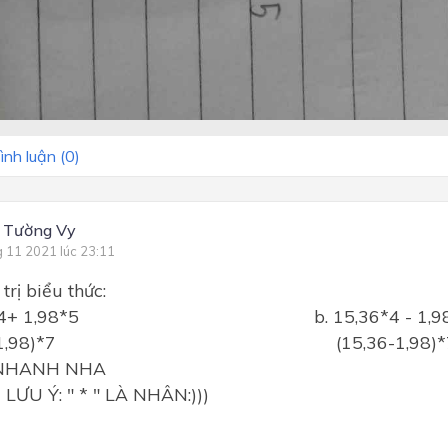
ình luận (
0
)
 Tường Vy
g 11 2021 lúc 23:11
 trị biểu thức:
36 * 4+ 1,98*5 b. 15,36*4 - 1,98
36+1,98)*7 (15,36-1,98)*
H NHA
" * " LÀ NHÂN:)))