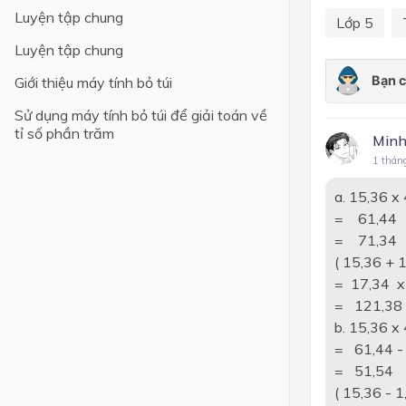
Luyện tập chung
Lớp 5
Luyện tập chung
Giới thiệu máy tính bỏ túi
Sử dụng máy tính bỏ túi để giải toán về
tỉ số phần trăm
Minh
1 thán
a. 15,36 x 
= 61,44 
= 71,34
( 15,36 + 
= 17,34 x
= 121,38
b. 15,36 x 
= 61,44 -
= 51,54
( 15,36 - 1