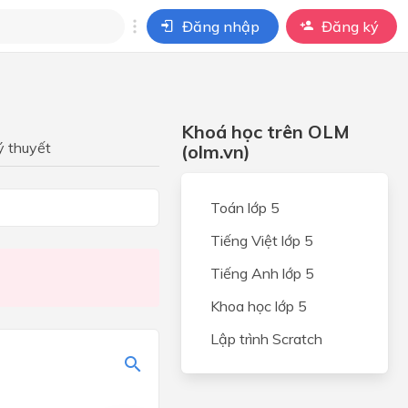
Đăng nhập
Đăng ký
i
ho câu hỏi của
Khoá học trên OLM
BÀI HỌC
ý thuyết
(olm.vn)
Tập 1
Toán lớp 5
g
Tiếng Việt lớp 5
Tiếng Anh lớp 5
diện
Khoa học lớp 5
 số
Lập trình Scratch
g.