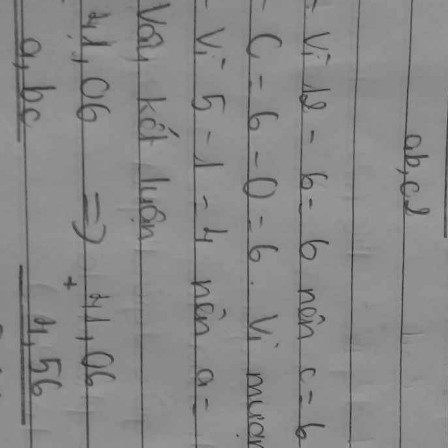
Tập 1
Chương 1: Ôn tập và bổ su
Chương 2: Số thập phân
Chương 3: Hình tam giác, hì
thang, hình tròn
Chương 4: Ôn tập học kì 1
Toán lớp 5 Chân trời sáng t
Tập 2