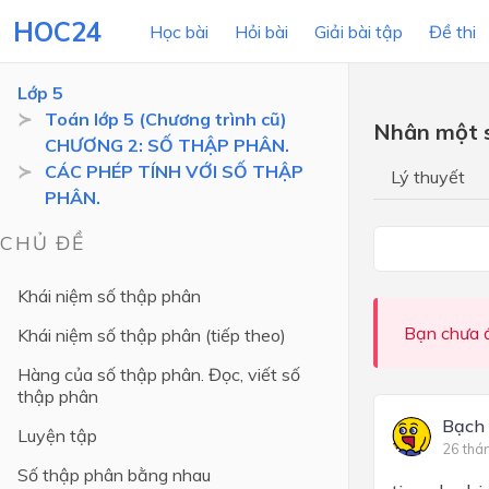
HOC24
Học bài
Hỏi bài
Giải bài tập
Đề thi
Lớp 5
Toán lớp 5 (Chương trình cũ)
Nhân một s
CHƯƠNG 2: SỐ THẬP PHÂN.
LỚP HỌC
MÔN
CÁC PHÉP TÍNH VỚI SỐ THẬP
Lý thuyết
PHÂN.
Lớp 12
CHỦ ĐỀ
Lớp 11
Lớp 10
Khái niệm số thập phân
Lớp 9
Bạn chưa đ
Khái niệm số thập phân (tiếp theo)
Lớp 8
Hàng của số thập phân. Đọc, viết số
thập phân
Lớp 7
Bạch
Luyện tập
Lớp 6
26 thá
Số thập phân bằng nhau
Lớp 5