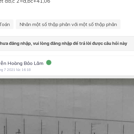
et ab,c 2=a,bc+41,06
Chủ đề 6: Ôn tập học kì 1
Toán lớp 5 Kết nối tri thức 
Toán
Nhân một số thập phân với một số thập phân
Chủ đề 7: Tỉ số và các bài 
liên quan
Chủ đề 8: Thể tích. Đơn vị 
tích
Chủ đề 9: Diện tích và thể t
ễn Hoàng Bảo Lâm
của một số hình khối
ng 7 2021 lúc 16:18
Chủ đề 10: Số đo thời gian,
tốc. Các bài toán liên quan 
chuyển động đều
Chủ đề 11: Một số yếu tố t
kê và xác suất
Chủ đề 12: Ôn tập cuối nă
Toán lớp 5 Chân trời sáng t