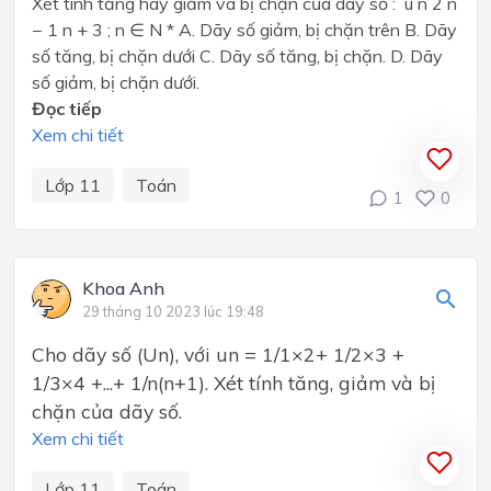
Xét tính tăng hay giảm và bị chặn của dãy số : u n 2 n
− 1 n + 3 ; n ∈ N * A. Dãy số giảm, bị chặn trên B. Dãy
số tăng, bị chặn dưới C. Dãy số tăng, bị chặn. D. Dãy
số giảm, bị chặn dưới.
Đọc tiếp
Xem chi tiết
Lớp 11
Toán
1
0
Khoa Anh
29 tháng 10 2023 lúc 19:48
Cho dãy số (Un), với un = 1/1×2+ 1/2×3 +
1/3×4 +...+ 1/n(n+1). Xét tính tăng, giảm và bị
chặn của dãy số.
Xem chi tiết
Lớp 11
Toán