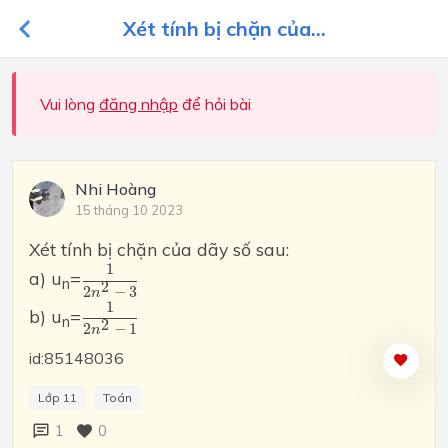
Xét tính bị chặn của...
Vui lòng
đăng nhập
để hỏi bài
Nhi Hoàng
15 tháng 10 2023
Xét tính bị chặn của dãy số sau:
1
2
n
2
−
3
1
a) u
=
n
2
2
−
3
n
1
2
n
2
−
1
1
b) u
=
n
2
2
−
1
n
id:85148036
Lớp 11
Toán
1
0