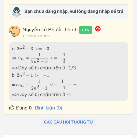
Nguyễn Lê Phước Thịnh
CTV
15 tháng 10 2023
2
n
2
−
3
>=
−
3
2
a:
2
−
3
>
=
−
3
n
⇔
u
n
=
1
2
n
2
−
3
<=
−
1
3
1
1
⇔
=
<
=
−
u
n
2
3
2
−
3
n
=>Dãy số bị chặn trên ở -1/3
2
n
2
−
1
>=
−
1
2
b:
2
−
1
>
=
−
1
n
u
n
=
1
2
n
2
−
1
<=
1
−
1
=
−
1
1
1
=>
=
<
=
=
−
1
u
n
2
−
1
2
−
1
n
=>Dãy số bị chặn trên ở -1
Đúng
0
Bình luận (0)
CÁC CÂU HỎI TƯƠNG TỰ