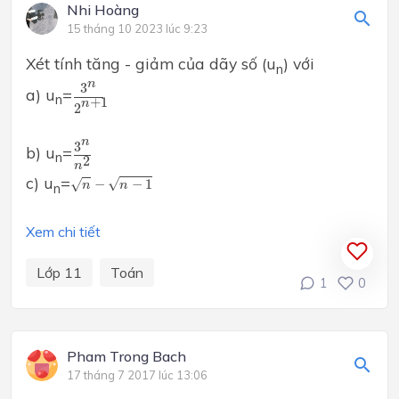
Nhi Hoàng
15 tháng 10 2023 lúc 9:23
Xét tính tăng - giảm của dãy số (u
) với
n
3
n
2
n
+
1
n
3
a) u
=
n
+
1
n
2
3
n
n
2
n
3
b) u
=
n
2
n
n
−
n
−
1
c) u
=
√
−
−
1
√
n
n
n
Xem chi tiết
Lớp 11
Toán
1
0
Pham Trong Bach
17 tháng 7 2017 lúc 13:06