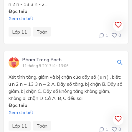
n 2 n - 13 3 n - 2...
Đọc tiếp
Xem chi tiết
Lớp 11
Toán
1
0
Pham Trong Bach
11 tháng 9 2017 lúc 13:06
Xét tính tăng, giảm và bị chặn của dãy số ( u n ) , biết:
u n 2 n − 13 3 n − 2 A. Dãy số tăng, bị chặn B. Dãy số
giảm, bị chặn C. Dãy số không tăng không giảm,
không bị chặn D. Cả A, B, C đều sai
Đọc tiếp
Xem chi tiết
Lớp 11
Toán
1
0