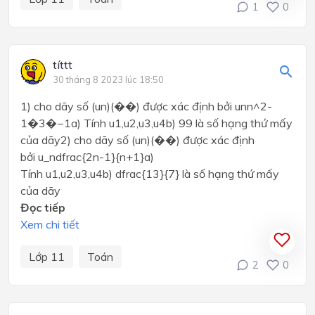
1
0
títtt
30 tháng 8 2023 lúc 18:50
1) cho dãy số (un)(��) được xác định bởi unn^2-
1�3�−1a) Tính u1,u2,u3,u4b) 99 là số hạng thứ mấy
của dãy2) cho dãy số (un)(��) được xác định
bởi u_ndfrac{2n-1}{n+1}a)
Tính u1,u2,u3,u4b) dfrac{13}{7} là số hạng thứ mấy
của dãy
Đọc tiếp
Xem chi tiết
Lớp 11
Toán
2
0