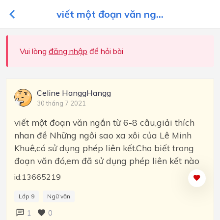
viết một đoạn văn ng...
Vui lòng
đăng nhập
để hỏi bài
Celine HanggHangg
30 tháng 7 2021
viết một đoạn văn ngắn từ 6-8 câu,giải thích
nhan đề Những ngôi sao xa xôi của Lê Minh
Khuê,có sử dụng phép liên kết.Cho biết trong
đoạn văn đó,em đã sử dụng phép liên kết nào
id:13665219
Lớp 9
Ngữ văn
1
0