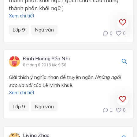
thành phần khởi ngữ ( gạch chân câu mang
thành phần khởi ngữ )
Xem chi tiết
Lớp 9
Ngữ văn
0
0
Đinh Hoàng Yến Nhi
8 tháng 6 2018 lúc 9:56
Giải thích ý nghĩa nhan đề truyện ngắn
Những ngôi
sao xa xôi
của Lê Minh Khuê.
Xem chi tiết
Lớp 9
Ngữ văn
1
0
Liying Zhao