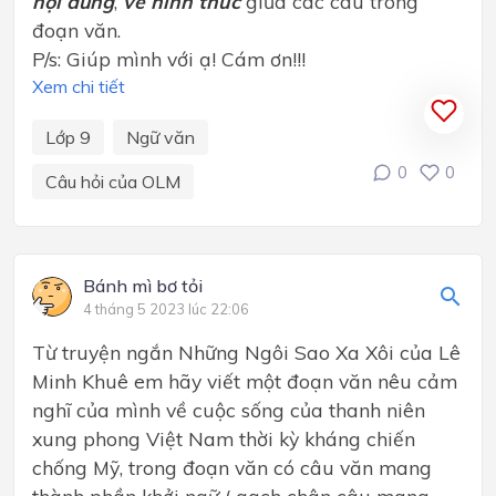
nội dung
,
về hình thức
giữa các câu trong
đoạn văn.
P/s: Giúp mình với ạ! Cám ơn!!!
Xem chi tiết
Lớp 9
Ngữ văn
0
0
Câu hỏi của OLM
Bánh mì bơ tỏi
4 tháng 5 2023 lúc 22:06
Từ truyện ngắn Những Ngôi Sao Xa Xôi của Lê
Minh Khuê em hãy viết một đoạn văn nêu cảm
nghĩ của mình về cuộc sống của thanh niên
xung phong Việt Nam thời kỳ kháng chiến
chống Mỹ, trong đoạn văn có câu văn mang