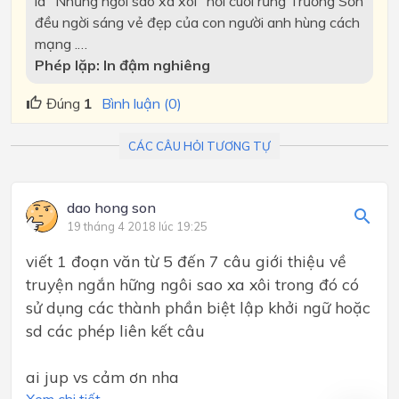
là "Những ngôi sao xa xôi" nơi cuối rừng Trường Sơn
đều ngời sáng vẻ đẹp của con người anh hùng cách
mạng .…
Phép lặp: In đậm nghiêng
Đúng
1
Bình luận (0)
CÁC CÂU HỎI TƯƠNG TỰ
dao hong son
19 tháng 4 2018 lúc 19:25
viết 1 đoạn văn từ 5 đến 7 câu giới thiệu về
truyện ngắn hững ngôi sao xa xôi trong đó có
sử dụng các thành phần biệt lập khởi ngữ hoặc
sd các phép liên kết câu
ai jup vs cảm ơn nha