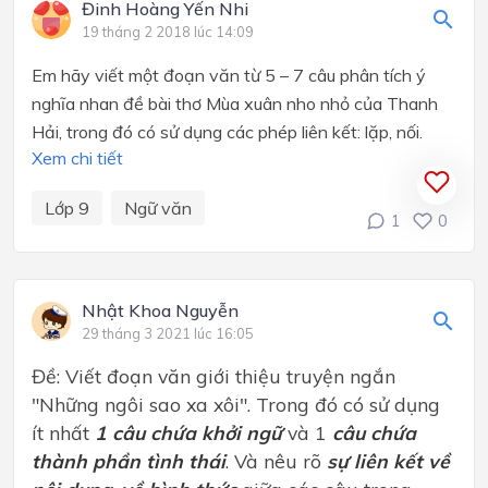
Đinh Hoàng Yến Nhi
19 tháng 2 2018 lúc 14:09
Em hãy viết một đoạn văn từ 5 – 7 câu phân tích ý
nghĩa nhan đề bài thơ Mùa xuân nho nhỏ của Thanh
Hải, trong đó có sử dụng các phép liên kết: lặp, nối.
Xem chi tiết
Lớp 9
Ngữ văn
1
0
Nhật Khoa Nguyễn
29 tháng 3 2021 lúc 16:05
Đề: Viết đoạn văn giới thiệu truyện ngắn
"Những ngôi sao xa xôi". Trong đó có sử dụng
ít nhất
1 câu chứa khởi ngữ
và 1
câu chứa
thành phần tình thái
. Và nêu rõ
sự liên kết về