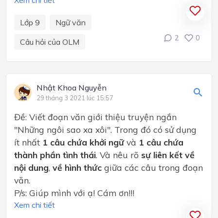
Xem chi tiết
Lớp 9
Ngữ văn
2
0
Câu hỏi của OLM
Nhật Khoa Nguyễn
29 tháng 3 2021 lúc 15:57
Đề: Viết đoạn văn giới thiệu truyện ngắn
"Những ngôi sao xa xôi". Trong đó có sử dụng
ít nhất
1 câu chứa khởi ngữ
và
1 câu chứa
thành phần tình thái
. Và nêu rõ
sự liên kết về
nội dung
,
về hình thức
giữa các câu trong đoạn
văn.
P/s: Giúp mình với ạ! Cám ơn!!!
Xem chi tiết