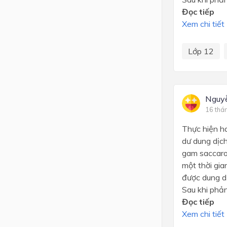
Đọc tiếp
Xem chi tiết
Lớp 12
Nguy
16 thá
Thực hiện ha
dư dung dịc
gam saccaro
một thời gia
được dung d
Sau khi phản
Đọc tiếp
Xem chi tiết