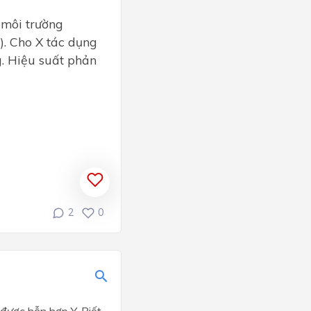
 môi trường
). Cho X tác dụng
. Hiệu suất phản
2
0
ược hỗn hợp Y. Biết