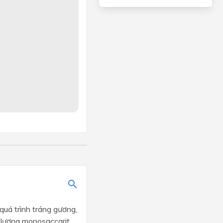
0
%
=
62
,
34
%
quá trình tráng gương,
 lượng monosaccarit