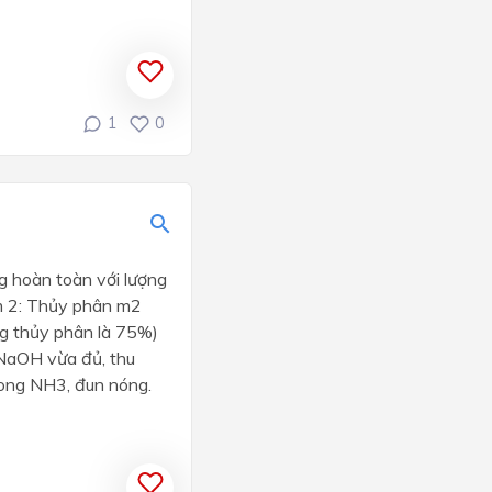
1
0
g hoàn toàn với lượng
m 2: Thủy phân m2
g thủy phân là 75%)
 NaOH vừa đủ, thu
rong NH3, đun nóng.