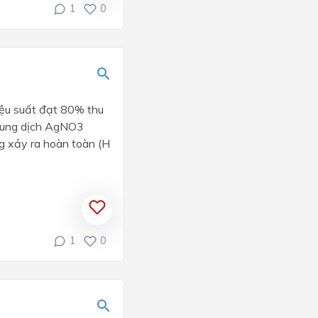
1
0
iệu suất đạt 80% thu
 dung dịch AgNO3
g xảy ra hoàn toàn (H
1
0