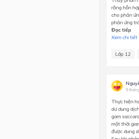
rằng hỗn hợ
cho phản ứng
phản ứng trá
Đọc tiếp
Xem chi tiết
Lớp 12
Nguy
9 thán
Thực hiện ha
dư dung dịc
gam saccaro
một thời gia
được dung d
Sau khi phản