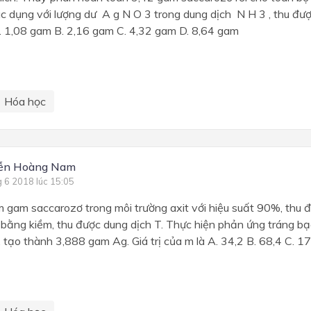
c dụng với lượng dư A g N O 3 trong dung dịch N H 3 , thu đượ
. 1,08 gam B. 2,16 gam C. 4,32 gam D. 8,64 gam
Hóa học
ễn Hoàng Nam
g 6 2018 lúc 15:05
 gam saccarozơ trong môi trường axit với hiệu suất 90%, thu đ
 bằng kiềm, thu được dung dịch T. Thực hiện phản ứng tráng b
 tạo thành 3,888 gam Ag. Giá trị của m là A. 34,2 B. 68,4 C. 17