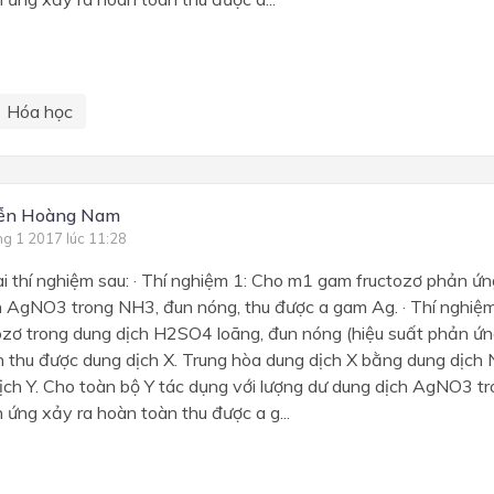
Hóa học
ễn Hoàng Nam
ng 1 2017 lúc 11:28
i thí nghiệm sau: · Thí nghiệm 1: Cho m1 gam fructozơ phản ứn
h AgNO3 trong NH3, đun nóng, thu được a gam Ag. · Thí nghiệ
zơ trong dung dịch H2SO4 loãng, đun nóng (hiệu suất phản ứn
n thu được dung dịch X. Trung hòa dung dịch X bằng dung dịch
ịch Y. Cho toàn bộ Y tác dụng với lượng dư dung dịch AgNO3 t
 ứng xảy ra hoàn toàn thu được a g...