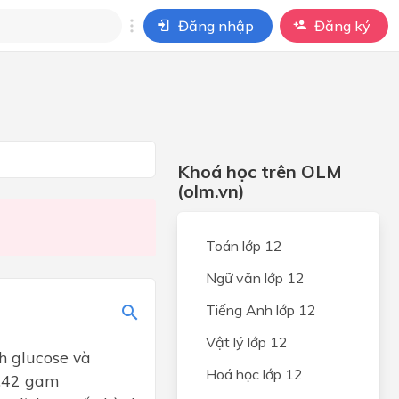
Đăng nhập
Đăng ký
i
ho câu hỏi của
BÀI HỌC
Khoá học trên OLM
(olm.vn)
Toán lớp 12
Ngữ văn lớp 12
Tiếng Anh lớp 12
Vật lý lớp 12
h glucose và
Hoá học lớp 12
3,42 gam