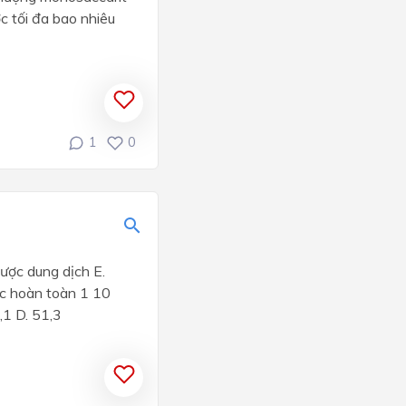
c tối đa bao nhiêu
1
0
ược dung dịch E.
ạc hoàn toàn 1 10
,1 D. 51,3