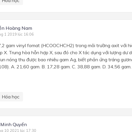
Hóa học
ễn Hoàng Nam
ng 1 2019 lúc 16:06
,2 gam vinyl fomat (HCOOCHCH2) trong môi trường axit với h
p X. Trung hòa hỗn hợp X, sau đó cho X tác dụng với lượng dư
un nóng thu được bao nhiêu gam Ag, biết phản ứng tráng gươn
108). A. 21,60 gam. B. 17,28 gam. C. 38,88 gam. D. 34,56 gam.
Hóa học
 Minh Quyến
ng 10 2021 lúc 17:30