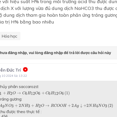
 với hiệu suất H% trong môi trường acid thu được dun
 dịch X với lượng vừa đủ dung dịch NaHCO3 thu được d
ộ dung dịch tham gia hoàn toàn phản ứng tráng gươn
ia trị H% bằng bao nhiêu
Hóa học
ễn Đức Trí
g 10 2024 lúc 13:22
hủy phân saccarozơ:
11
+
H
2
O
→
C
6
H
12
O
6
+
C
6
H
12
O
6
(
1
)
+
→
+
(
1
)
1
2
6
12
6
6
12
6
H
O
C
H
O
C
H
O
ráng gương:
g
N
O
3
+
2
N
H
3
+
H
2
O
→
R
C
O
O
H
+
2
A
g
↓
+
2
N
H
4
N
O
3
(
2
)
+
2
+
→
+
2
↓
+
2
(
2
)
3
3
2
4
3
A
g
N
O
N
H
H
O
R
C
O
O
H
A
g
N
H
N
O
hu được theo thực tế :
56
108
=
0
,
032
(
m
o
l
)
,
456