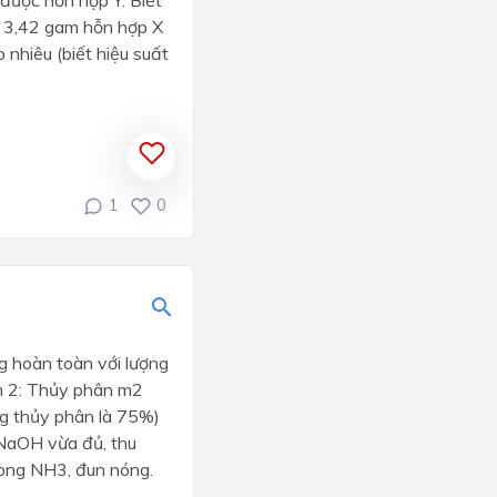
a 3,42 gam hỗn hợp X
 nhiêu (biết hiệu suất
1
0
g hoàn toàn với lượng
m 2: Thủy phân m2
g thủy phân là 75%)
 NaOH vừa đủ, thu
rong NH3, đun nóng.