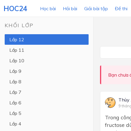
HOC24
Học bài
Hỏi bài
Giải bài tập
Đề thi
KHỐI LỚP
Lớp 12
LỚP HỌC
MÔN
Lớp 11
Lớp 12
Lớp 10
Lớp 11
Lớp 9
Bạn chưa đ
Lớp 10
Lớp 8
Lớp 9
Lớp 7
Lớp 8
Thùy
Lớp 6
9 thán
Lớp 7
Lớp 5
Trong công
Lớp 6
Lớp 4
fructose d
Lớp 5