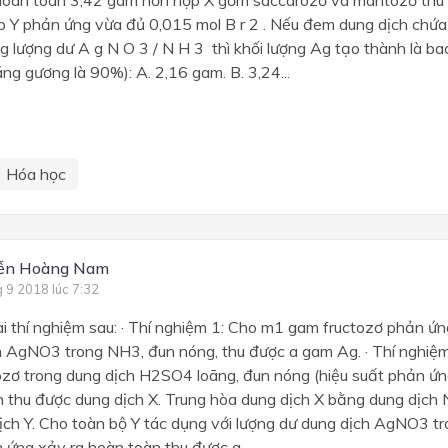
p Y phản ứng vừa đủ 0,015 mol B r 2 . Nếu đem dung dịch chứ
 lượng dư A g N O 3 / N H 3 thì khối lượng Ag tạo thành là bao
ng gương là 90%): A. 2,16 gam. B. 3,24...
Hóa học
ễn Hoàng Nam
g 9 2018 lúc 7:32
i thí nghiệm sau: · Thí nghiệm 1: Cho m1 gam fructozơ phản ứn
h AgNO3 trong NH3, đun nóng, thu được a gam Ag. · Thí nghiệ
zơ trong dung dịch H2SO4 loãng, đun nóng (hiệu suất phản ứn
n thu được dung dịch X. Trung hòa dung dịch X bằng dung dịch
ịch Y. Cho toàn bộ Y tác dụng với lượng dư dung dịch AgNO3 t
 ứng xảy ra hoàn toàn thu được a...