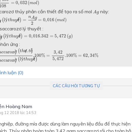
=
0
,
032
(
)
m
o
l
108
A
g
carozơ thủy phân cần thiết để tạo ra số mol
này:
A
g
zơ
)
(
l
ý
.
t
h
u
y
ế
t
)
=
n
A
g
2
=
0
,
016
(
m
o
l
)
n
A
g
(
ý
.
ế
)
=
=
0
,
016
(
)
l
t
h
u
y
t
m
o
l
ơ
)
2
saccarozơ lý thuyết :
zơ
)
(
l
ý
.
t
h
u
y
ế
t
)
=
0
,
016.342
=
5
,
472
(
g
)
(
ý
.
ế
)
=
0
,
016.342
=
5
,
472
(
)
l
t
h
u
y
t
g
ơ
)
phản ứng :
carozơ
)
(
t
h
ự
c
.
t
ế
)
m
(
saccarozơ
)
(
l
ý
.
t
h
u
y
ế
t
)
.100
%
=
3
,
42
5
,
472
.10
(
ự
.
ế
)
t
h
c
t
accaroz
ơ
)
3
,
42
.100
%
=
.100
%
=
62
,
34
%
5
,
472
(
ý
.
ế
)
l
t
h
u
y
t
accaroz
ơ
)
ình luận (
0
)
CÁC CÂU HỎI TƯƠNG TỰ
ễn Hoàng Nam
ng 12 2018 lúc 14:53
ghiệp, đường mía được dùng làm nguyên liệu đầu để thực hiện 
phích. Thủy phân hoàn toàn 3,42 gam saccarozơ rồi cho toàn bộ