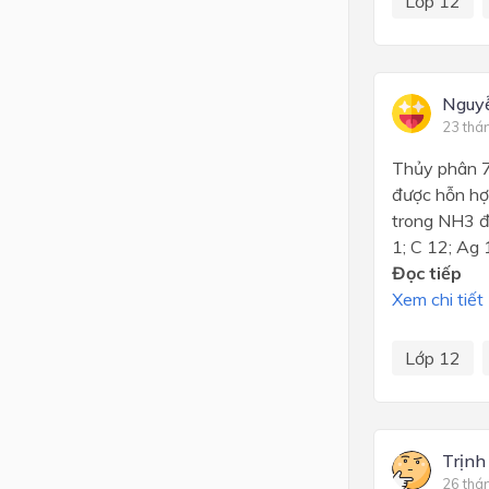
Lớp 12
Nguy
23 thá
Thủy phân 7
được hỗn hợ
trong NH3 đ
1; C 12; Ag 
Đọc tiếp
Xem chi tiết
Lớp 12
Trịnh
26 thá