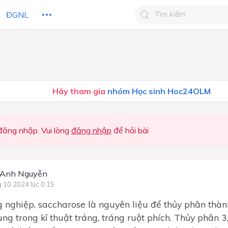
ĐGNL
Tìm kiếm câu trả lờ
Tìm kiếm câu trả lời c
 HỌC
CHỦ ĐỀ / CHƯƠNG
bạn
Hãy tham gia
nhóm Học sinh Hoc24OLM
ăng nhập. Vui lòng
đăng nhập
để hỏi bài
 Anh Nguyễn
g 10 2024 lúc 0:15
 nghiệp, saccharose là nguyên liệu để thủy phân thàn
ùng trong kĩ thuật tráng, tráng ruột phích. Thủy phân 