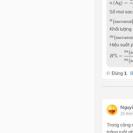
(
Ag
)
=
n
Số mol sac
n
(
saccaro
n
(
saccaroz
Khối lượng 
m
(
saccaro
m
(
saccaroz
Hiệu suất 
H
%
=
m
(
sac
m
(
s
%
=
H
m
(
s
Đúng
1
B
Nguy
25 thá
Trong công n
tráng ruột 