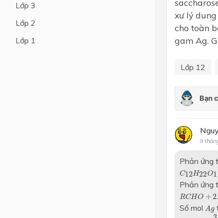
saccharose
Lớp 3
xư lý dung
Lớp 4
Lớp 2
cho toàn b
Lớp 3
gam Ag. G
Lớp 1
Lớp 2
Lớp 12
Lớp 1
Nguy
9 thán
Phản ứng t
C
12
H
22
O
12
22
1
C
H
O
Phản ứng t
R
C
H
O
+
2
A
+
2
R
C
H
O
A
g
Số mol
t
A
g
n
(
Ag
)
=
3
,
4
3