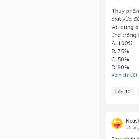
Thuỷ phân
axit(vừa đ
với dung d
ứng tráng 
A. 100%
B. 75%
C. 50%
D. 90%
Xem chi tiết
Lớp 12
Nguy
1 thán
Thủy phân h