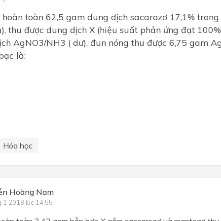
 hoàn toàn 62,5 gam dung dịch sacarozơ 17,1% trong
ủ), thu được dung dịch X (hiệu suất phản ứng đạt 100%
ịch AgNO3/NH3 ( dư), đun nóng thu được 6,75 gam Ag
bạc là:
Hóa học
ễn Hoàng Nam
g 1 2018 lúc 14:55
oàn toàn 3,42 gam hỗn hợp X gồm saccarozơ và mantozơ thu đ