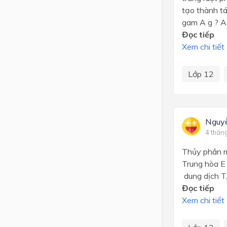
tạo thành tá
gam A g ? A
Đọc tiếp
Xem chi tiết
Lớp 12
Nguy
4 thán
Thủy phân m
Trung hòa E
dung dịch T,
Đọc tiếp
Xem chi tiết