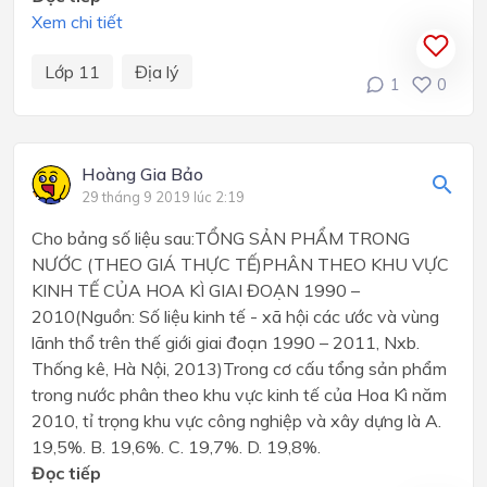
Xem chi tiết
Lớp 11
Địa lý
1
0
Hoàng Gia Bảo
29 tháng 9 2019 lúc 2:19
Cho bảng số liệu sau:TỔNG SẢN PHẨM TRONG
NƯỚC (THEO GIÁ THỰC TẾ)PHÂN THEO KHU VỰC
KINH TẾ CỦA HOA KÌ GIAI ĐOẠN 1990 –
2010(Nguồn: Số liệu kinh tế - xã hội các ước và vùng
lãnh thổ trên thế giới giai đoạn 1990 – 2011, Nxb.
Thống kê, Hà Nội, 2013)Trong cơ cấu tổng sản phẩm
trong nước phân theo khu vực kinh tế của Hoa Kì năm
2010, tỉ trọng khu vực công nghiệp và xây dựng là A.
19,5%. B. 19,6%. C. 19,7%. D. 19,8%.
Đọc tiếp