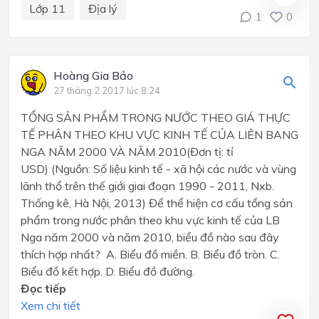
Lớp 11
Địa lý
1
0
Hoàng Gia Bảo
27 tháng 2 2017 lúc 8:24
TỔNG SẢN PHẨM TRONG NƯỚC THEO GIÁ THỰC
TẾ PHÂN THEO KHU VỰC KINH TẾ CỦA LIÊN BANG
NGA NĂM 2000 VÀ NĂM 2010(Đơn tị: tỉ
USD) (Nguồn: Số liệu kinh tế - xã hội các nước và vùng
lãnh thổ trên thế giới giai đoạn 1990 - 2011, Nxb.
Thống kê, Hà Nội, 2013) Để thể hiện cơ cấu tổng sản
phẩm trong nước phân theo khu vực kinh tế của LB
Nga năm 2000 và năm 2010, biểu đồ nào sau đây
thích hợp nhất? A. Biểu đồ miền. B. Biểu đồ tròn. C.
Biểu đồ kết hợp. D. Biểu đồ đường.
Đọc tiếp
Xem chi tiết