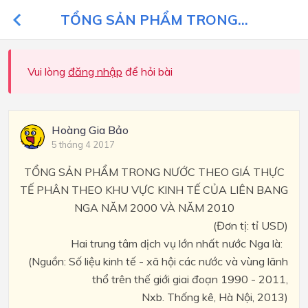
TỔNG SẢN PHẨM TRONG...
Vui lòng
đăng nhập
để hỏi bài
Hoàng Gia Bảo
5 tháng 4 2017
TỔNG SẢN PHẨM TRONG NƯỚC THEO GIÁ THỰC
TẾ PHÂN THEO KHU VỰC KINH TẾ CỦA LIÊN BANG
NGA NĂM 2000 VÀ NĂM 2010
(Đơn tị: tỉ USD)
Hai trung tâm dịch vụ lớn nhất nước Nga là:
(Nguồn: Số liệu kinh tế - xã hội các nước và vùng lãnh
thổ trên thế giới giai đoạn 1990 - 2011,
Nxb. Thống kê, Hà Nội, 2013)