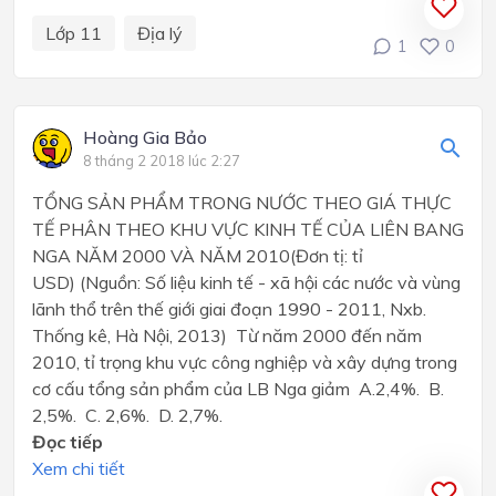
Lớp 11
Địa lý
1
0
Hoàng Gia Bảo
8 tháng 2 2018 lúc 2:27
TỔNG SẢN PHẨM TRONG NƯỚC THEO GIÁ THỰC
TẾ PHÂN THEO KHU VỰC KINH TẾ CỦA LIÊN BANG
NGA NĂM 2000 VÀ NĂM 2010(Đơn tị: tỉ
USD) (Nguồn: Số liệu kinh tế - xã hội các nước và vùng
lãnh thổ trên thế giới giai đoạn 1990 - 2011, Nxb.
Thống kê, Hà Nội, 2013) Từ năm 2000 đến năm
2010, tỉ trọng khu vực công nghiệp và xây dựng trong
cơ cấu tổng sản phẩm của LB Nga giảm A.2,4%. B.
2,5%. C. 2,6%. D. 2,7%.
Đọc tiếp
Xem chi tiết