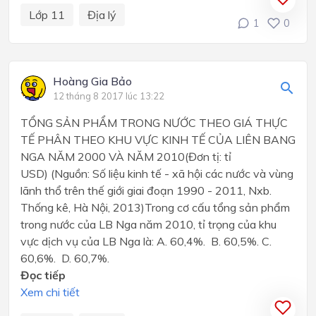
Lớp 11
Địa lý
1
0
Hoàng Gia Bảo
12 tháng 8 2017 lúc 13:22
TỔNG SẢN PHẨM TRONG NƯỚC THEO GIÁ THỰC
TẾ PHÂN THEO KHU VỰC KINH TẾ CỦA LIÊN BANG
NGA NĂM 2000 VÀ NĂM 2010(Đơn tị: tỉ
USD) (Nguồn: Số liệu kinh tế - xã hội các nước và vùng
lãnh thổ trên thế giới giai đoạn 1990 - 2011, Nxb.
Thống kê, Hà Nội, 2013)Trong cơ cấu tổng sản phẩm
trong nước của LB Nga năm 2010, tỉ trọng của khu
vực dịch vụ của LB Nga là: A. 60,4%. B. 60,5%. C.
60,6%. D. 60,7%.
Đọc tiếp
Xem chi tiết