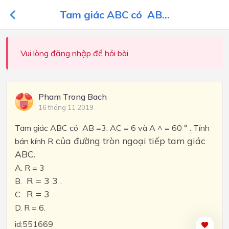
Tam giác ABC có AB...
Vui lòng
đăng nhập
để hỏi bài
Pham Trong Bach
16 tháng 11 2019
Tam giác ABC có
AB =3; AC = 6 và A ^ = 60 °
. Tính
của đường tròn ngoại tiếp tam giác
bán kính R
ABC.
A. R = 3
R = 3 3
B.
.
R = 3
C.
.
D. R = 6.
id:551669