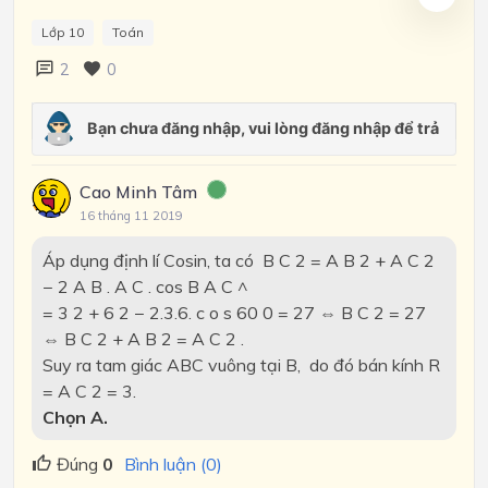
Lớp 10
Toán
2
0
Cao Minh Tâm
16 tháng 11 2019
Áp dụng định lí Cosin, ta có B C 2 = A B 2 + A C 2
− 2 A B . A C . cos B A C ^
= 3 2 + 6 2 − 2.3.6. c o s 60 0 = 27 ⇔ B C 2 = 27
⇔ B C 2 + A B 2 = A C 2 .
Suy ra tam giác ABC vuông tại B,
do đó bán kính R
= A C 2 = 3.
Chọn A.
Đúng
0
Bình luận (0)