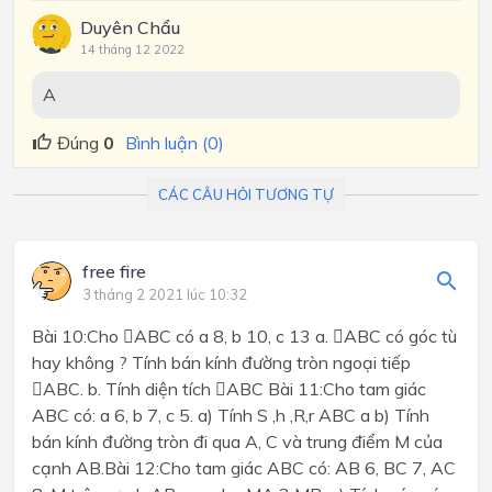
Duyên Chẩu
14 tháng 12 2022
A
Đúng
0
Bình luận (0)
CÁC CÂU HỎI TƯƠNG TỰ
free fire
3 tháng 2 2021 lúc 10:32
Bài 10:Cho ABC có a 8, b 10, c 13 a. ABC có góc tù
hay không ? Tính bán kính đường tròn ngoại tiếp
ABC. b. Tính diện tích ABC Bài 11:Cho tam giác
ABC có: a 6, b 7, c 5. a) Tính S ,h ,R,r ABC a b) Tính
bán kính đường tròn đi qua A, C và trung điểm M của
cạnh AB.Bài 12:Cho tam giác ABC có: AB 6, BC 7, AC