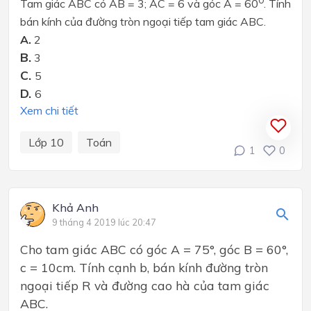
0
Tam giác ABC có AB = 3; AC = 6 và góc A = 60
. Tính
bán kính của đường tròn ngoại tiếp tam giác ABC.
A.
2
B.
3
C.
5
D.
6
Xem chi tiết
Lớp 10
Toán
1
0
Khả Anh
9 tháng 4 2019 lúc 20:47
Cho tam giác ABC có góc A = 75°, góc B = 60°,
c = 10cm. Tính cạnh b, bán kính đường tròn
ngoại tiếp R và đường cao hà của tam giác
ABC.