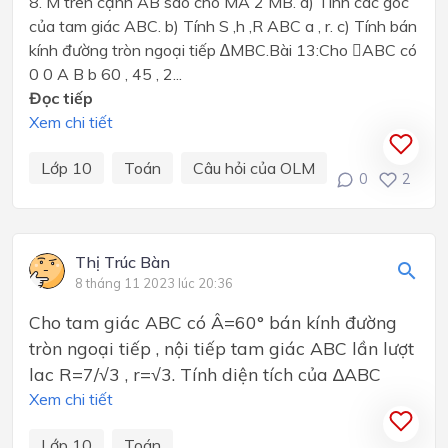
8. M trên cạnh AB sao cho MA 2 MB. a) Tính các góc
của tam giác ABC. b) Tính S ,h ,R ABC a , r. c) Tính bán
kính đường tròn ngoại tiếp ∆MBC.Bài 13:Cho ABC có
0 0 A B b 60 , 45 , 2...
Đọc tiếp
Xem chi tiết
Lớp 10
Toán
Câu hỏi của OLM
0
2
Thị Trúc Bàn
8 tháng 11 2023 lúc 20:36
Cho tam giác ABC có Â=60° bán kính đường
tròn ngoại tiếp , nội tiếp tam giác ABC lần lượt
lac R=7/√3 , r=√3. Tính diện tích của ∆ABC
Xem chi tiết
Lớp 10
Toán