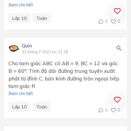
Xem chi tiết
Lớp 10
Toán
1
0
Quìn
21 tháng 7 2021 lúc 21:28
Cho tam giác ABC có AB = 9, BC = 12 và góc
B = 60°. Tính độ dài đường trung tuyến xuất
phát từ đỉnh C, bán kính đường tròn ngoại tiếp
tam giác R
Xem chi tiết
Lớp 10
Toán
1
0