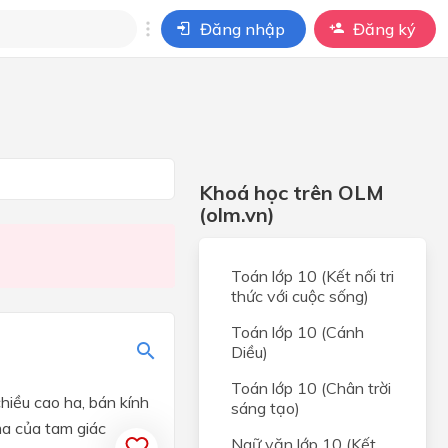
Đăng nhập
Đăng ký
i
ho câu hỏi của
BÀI HỌC
Khoá học trên OLM
(olm.vn)
Toán lớp 10 (Kết nối tri
thức với cuộc sống)
Toán lớp 10 (Cánh
Diều)
Toán lớp 10 (Chân trời
chiều cao h
a
, bán kính
sáng tạo)
m
a
của tam giác
Ngữ văn lớp 10 (Kết