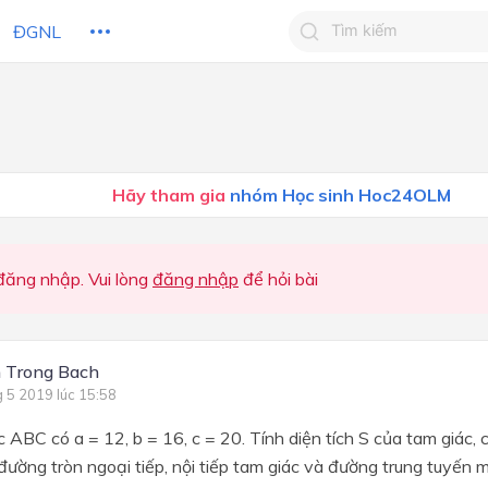
ĐGNL
Tìm kiếm câu trả lờ
Tìm kiếm câu trả lời c
 HỌC
CHỦ ĐỀ / CHƯƠNG
bạn
Hãy tham gia
nhóm Học sinh Hoc24OLM
ăng nhập. Vui lòng
đăng nhập
để hỏi bài
 Trong Bach
g 5 2019 lúc 15:58
 ABC có a = 12, b = 16, c = 20. Tính diện tích S của tam giác, 
 đường tròn ngoại tiếp, nội tiếp tam giác và đường trung tuyến 