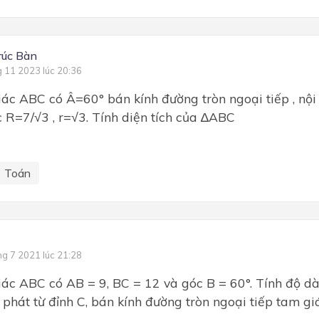
rúc Bàn
g 11 2023 lúc 20:36
ác ABC có Â=60° bán kính đường tròn ngoại tiếp , nội
ac R=7/√3 , r=√3. Tính diện tích của ∆ABC
Toán
ng 7 2021 lúc 21:28
ác ABC có AB = 9, BC = 12 và góc B = 60°. Tính độ d
 phát từ đỉnh C, bán kính đường tròn ngoại tiếp tam gi