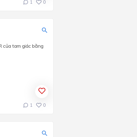
1
0
 R của tam giác bằng
1
0