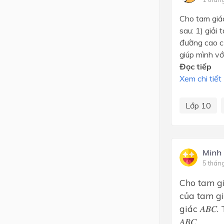
Cho tam giá
sau: 1) giải
đường cao củ
giúp mình v
Đọc tiếp
Xem chi tiết
Lớp 10
Minh
5 thán
Cho tam giá
của tam giá
giác 𝐴𝐵𝐶
𝐴𝐵𝐶.