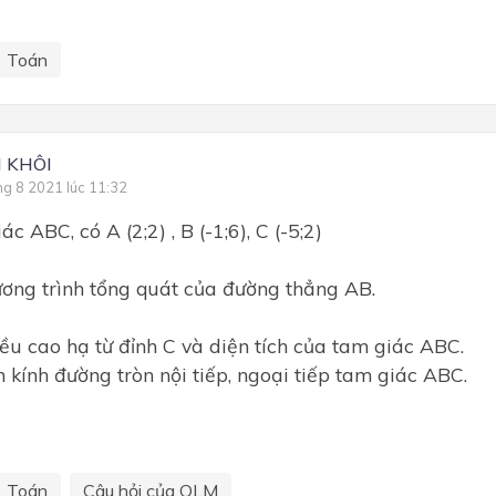
Toán
 KHÔI
ng 8 2021 lúc 11:32
c ABC, có A (2;2) , B (-1;6), C (-5;2)
ương trình tổng quát của đường thẳng AB.
iều cao hạ từ đỉnh C và diện tích của tam giác ABC.
n kính đường tròn nội tiếp, ngoại tiếp tam giác ABC.
Toán
Câu hỏi của OLM