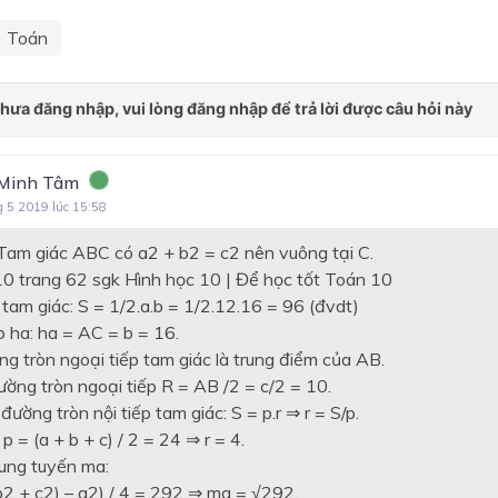
Toán
Minh Tâm
g 5 2019 lúc 15:58
Tam giác ABC có a
2
+ b
2
= c
2
nên vuông tại C.
 tam giác: S = 1/2.a.b = 1/2.12.16 = 96 (đvdt)
o h
a
: h
a
= AC = b = 16.
g tròn ngoại tiếp tam giác là trung điểm của AB.
ường tròn ngoại tiếp R = AB /2 = c/2 = 10.
đường tròn nội tiếp tam giác: S = p.r ⇒ r = S/p.
p = (a + b + c) / 2 = 24 ⇒ r = 4.
ung tuyến m
a
:
b
2
+ c
2
) – a
2
) / 4 = 292 ⇒ m
a
= √292.