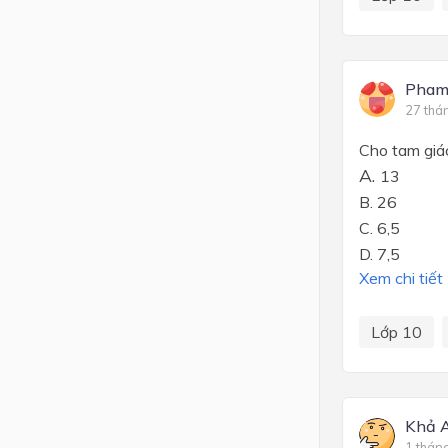
Pham
27 thá
Cho tam giác
A.
13
B. 26
C. 6,5
D. 7,5
Xem chi tiết
Lớp 10
Khả 
1 thán