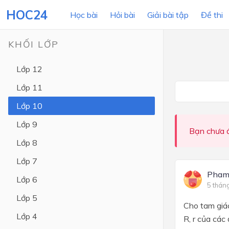
HOC24
Học bài
Hỏi bài
Giải bài tập
Đề thi
KHỐI LỚP
Lớp 12
LỚP HỌC
MÔN
Lớp 11
Lớp 12
Lớp 10
Lớp 11
Lớp 9
Bạn chưa đ
Lớp 10
Lớp 8
Lớp 9
Lớp 7
Lớp 8
Pham
Lớp 6
5 thán
Lớp 7
Lớp 5
Cho tam giác
Lớp 6
Lớp 4
R, r của các
Lớp 5