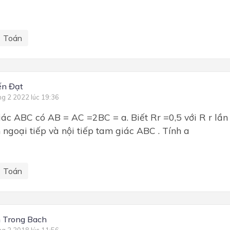
Toán
ến Đạt
ng 2 2022 lúc 19:36
ác ABC có AB = AC =2BC = a. Biết Rr =0,5 với R r lần 
 ngoại tiếp và nội tiếp tam giác ABC . Tính a
Toán
 Trong Bach