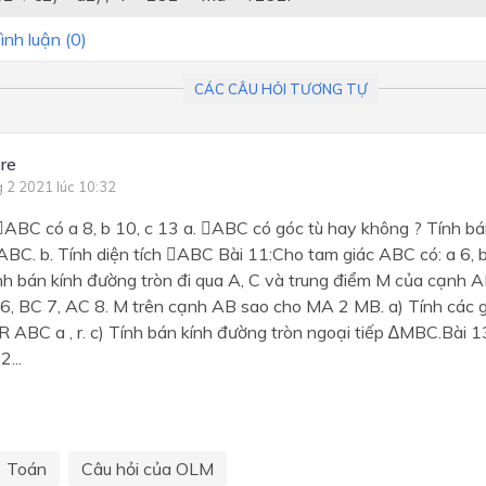
ình luận (
0
)
CÁC CÂU HỎI TƯƠNG TỰ
ire
g 2 2021 lúc 10:32
ABC có a 8, b 10, c 13 a. ABC có góc tù hay không ? Tính bá
ABC. b. Tính diện tích ABC Bài 11:Cho tam giác ABC có: a 6, b 7,
nh bán kính đường tròn đi qua A, C và trung điểm M của cạnh A
6, BC 7, AC 8. M trên cạnh AB sao cho MA 2 MB. a) Tính các 
 ,R ABC a , r. c) Tính bán kính đường tròn ngoại tiếp ∆MBC.Bài
2...
Toán
Câu hỏi của OLM