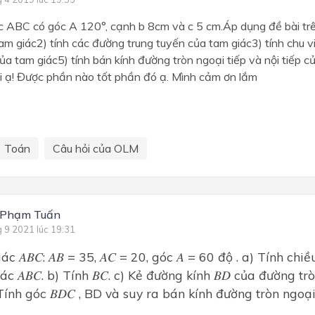
c ABC có góc A 120°, cạnh b 8cm và c 5 cm.Áp dụng đề bài trê
 tam giác2) tính các đường trung tuyến của tam giác3) tính chu vi,
a tam giác5) tính bán kính đường tròn ngoại tiếp và nội tiếp c
ới ạ! Được phần nào tốt phần đó ạ. Mình cảm ơn lắm
Toán
Câu hỏi của OLM
 Phạm Tuấn
g 9 2021 lúc 19:31
c 𝐴𝐵𝐶: 𝐴𝐵 = 35, 𝐴𝐶 = 20, góc 𝐴 = 60 độ . a) Tính chiề
c 𝐴𝐵𝐶. b) Tính 𝐵𝐶. c) Kẻ đường kính 𝐵𝐷 của đường t
. Tính góc 𝐵𝐷𝐶 , BD và suy ra bán kính đường tròn ngoạ