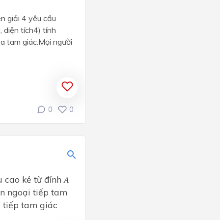
n giải 4 yêu cầu
 diện tích4) tính
ủa tam giác.Mọi người
0
0
u cao kẻ từ đỉnh 𝐴
ròn ngoại tiếp tam
i tiếp tam giác