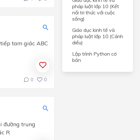
Giáo dục kinh tế và
pháp luật lớp 10 (Kết
nối tri thức với cuộc
sống)
Giáo dục kinh tế và
pháp luật lớp 10 (Cánh
diều)
 tiếp tam giác ABC
Lập trình Python cơ
bản
0
0
ài đường trung
ác R