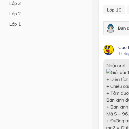
Lớp 3
Lớp 10
Lớp 4
Lớp 2
Lớp 3
Lớp 1
Lớp 2
Lớp 1
Cao 
5 thán
Nhận xét: 
+ Diện tích
+ Chiều ca
+ Tâm đườn
Bán kính đ
+ Bán kính 
Mà S = 96, 
+ Đường tr
m
a
2
= (2.(