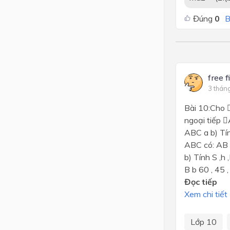
Đúng
0
B
free f
3 thán
Bài 10:Cho 
ngoại tiếp 
ABC a b) Tí
ABC có: AB 
b) Tính S ,h
B b 60 , 45 , 
Đọc tiếp
Xem chi tiết
Lớp 10