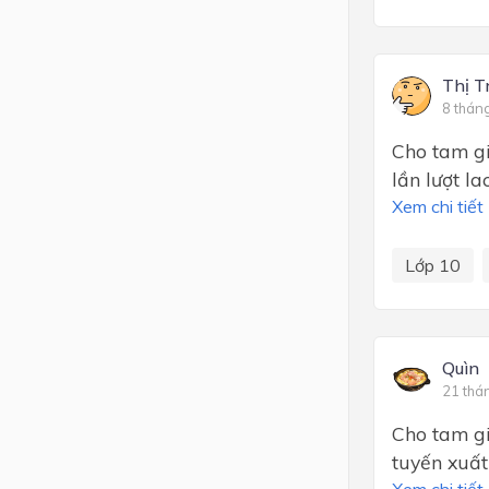
Thị T
8 thán
Cho tam gi
lần lượt l
Xem chi tiết
Lớp 10
Quìn
21 thá
Cho tam gi
tuyến xuất