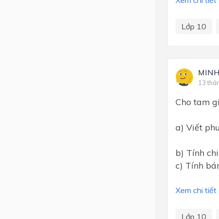
Xem chi tiết
Lớp 10
MINH
13 thá
Cho tam giá
a) Viết ph
b) Tính ch
c) Tính bá
Xem chi tiết
Lớp 10