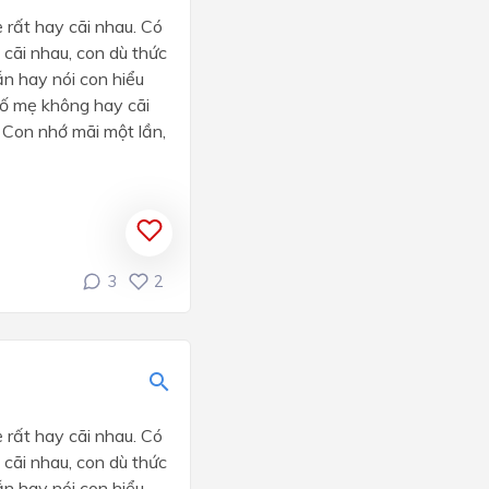
 rất hay cãi nhau. Có
 cãi nhau, con dù thức
ẫn hay nói con hiểu
 bố mẹ không hay cãi
. Con nhớ mãi một lần,
3
2
 rất hay cãi nhau. Có
 cãi nhau, con dù thức
ẫn hay nói con hiểu