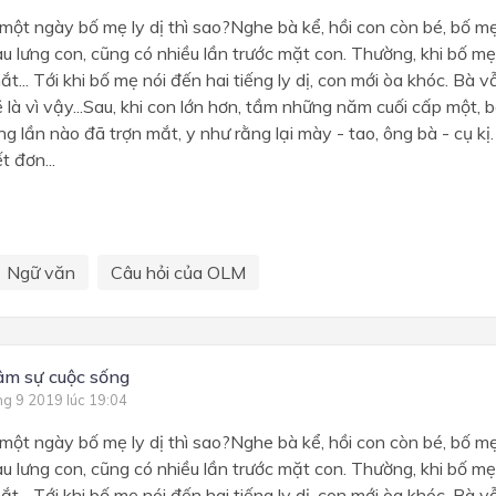
một ngày bố mẹ ly dị thì sao?Nghe bà kể, hồi con còn bé, bố mẹ
u lưng con, cũng có nhiều lần trước mặt con. Thường, khi bố mẹ
... Tới khi bố mẹ nói đến hai tiếng ly dị, con mới òa khóc. Bà v
ẽ là vì vậy...Sau, khi con lớn hơn, tầm những năm cuối cấp một,
g lần nào đã trợn mắt, y như rằng lại mày - tao, ông bà - cụ kị
t đơn...
Ngữ văn
Câu hỏi của OLM
âm sự cuộc sống
ng 9 2019 lúc 19:04
một ngày bố mẹ ly dị thì sao?Nghe bà kể, hồi con còn bé, bố mẹ
u lưng con, cũng có nhiều lần trước mặt con. Thường, khi bố mẹ
... Tới khi bố mẹ nói đến hai tiếng ly dị, con mới òa khóc. Bà v