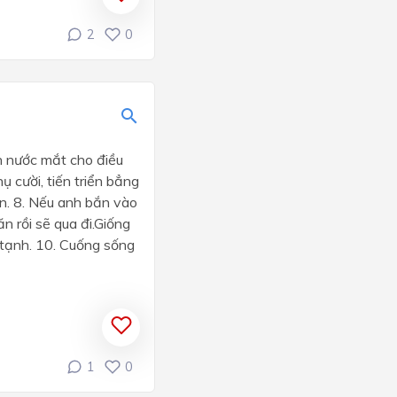
2
0
n nước mắt cho điều
ụ cười, tiến triển bẳng
ận. 8. Nếu anh bắn vào
n rồi sẽ qua đi.Giống
 tạnh. 10. Cuống sống
1
0