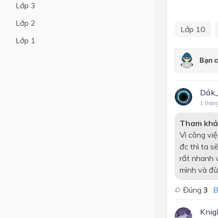
Lớp 3
Lớp 4
Lớp 2
Lớp 10
Lớp 3
Lớp 1
Lớp 2
Lớp 1
Dảk_
1 thán
Tham khả
Vì công vi
đc thì ta s
rất nhanh v
mình và đừn
Đúng
3
B
Kni