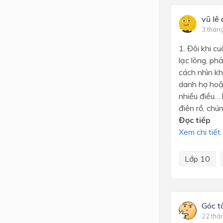
vũ lê
3 thán
1. Đôi khi c
lạc lõng, ph
cách nhìn kh
danh họ hoặc
nhiều điều… 
điên rồ, chún
Đọc tiếp
Xem chi tiết
Lớp 10
Góc t
22 thá