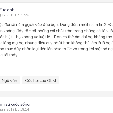
 đức anh
g 12 2019 lúc 21:26
uộc đời sẽ ném gạch vào đầu bạn. Đừng đánh mất niềm tin.2. Đâ
ản kháng, đầy rắc rối, những cái chốt tròn trong những cái lỗ v
ác biệt – họ không ưa luật lệ… Bạn có thể ám chỉ họ, không tán
 lăng mạ họ, nhưng điều duy nhất bạn không thể làm là lờ họ đi
họ thúc đẩy nhân loại tiến lên phía trước và trong khi một số ng
g tôi thấy...
Ngữ văn
Câu hỏi của OLM
âm sự cuộc sống
ng 9 2019 lúc 18:14