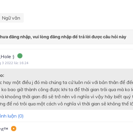
Ngữ văn
Hole :)
g 3 2022 lúc 16:24
o:
ệc hay một điều j đó mà chúng ta cứ luôn nói với bản thân để đ
ẽ ko bao giờ thành công được khi ta để thời gian trôi qua mà ko l
à khoảng thời gian đó sẽ trở nên vô nghĩa vì vậy hãy biết quý 
g để nó trôi qua một cách vô nghĩa vì thời gian sẽ không thể lấ
ình luận (
0
)
ght™