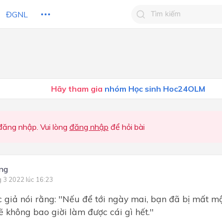
ĐGNL
Tìm kiếm câu trả lờ
Tìm kiếm câu trả lời c
 HỌC
CHỦ ĐỀ / CHƯƠNG
bạn
Hãy tham gia
nhóm Học sinh Hoc24OLM
ăng nhập. Vui lòng
đăng nhập
để hỏi bài
ng
g 3 2022 lúc 16:23
c giả nói rằng: ''Nếu để tới ngày mai, bạn đã bị mất m
ẽ không bao giời làm được cái gì hết.''