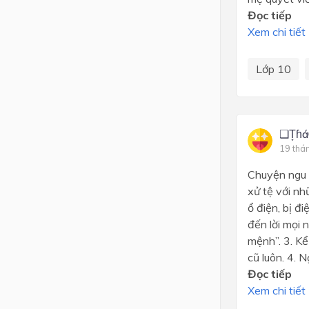
Đọc tiếp
Xem chi tiết
Lớp 10
❑T͙ɦ
19 thá
Chuyện ngu n
xử tệ với nh
ổ điện, bị đ
đến lời mọi 
mệnh”. 3. Kể
cũ luôn. 4. Ng
Đọc tiếp
Xem chi tiết