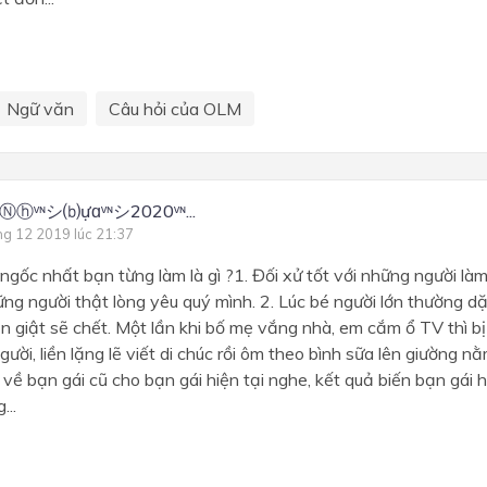
Ngữ văn
Câu hỏi của OLM
áⓃⓗᵛᶰシ⒝ựɑᵛᶰシ2020ᵛᶰ...
ng 12 2019 lúc 21:37
gốc nhất bạn từng làm là gì ?1. Đối xử tốt với những người làm
ững người thật lòng yêu quý mình. 2. Lúc bé người lớn thường d
iện giật sẽ chết. Một lần khi bố mẹ vắng nhà, em cắm ổ TV thì bị
người, liền lặng lẽ viết di chúc rồi ôm theo bình sữa lên giường 
 về bạn gái cũ cho bạn gái hiện tại nghe, kết quả biến bạn gái h
...