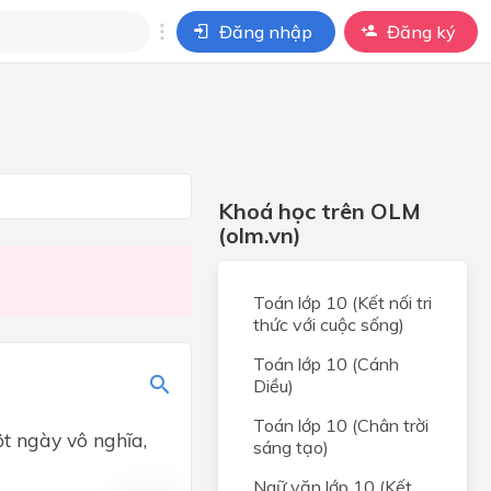
Đăng nhập
Đăng ký
i
ho câu hỏi của
BÀI HỌC
Khoá học trên OLM
(olm.vn)
Toán lớp 10 (Kết nối tri
thức với cuộc sống)
Toán lớp 10 (Cánh
Diều)
Toán lớp 10 (Chân trời
ột ngày vô nghĩa,
sáng tạo)
Ngữ văn lớp 10 (Kết