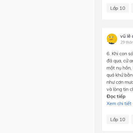
Lớp 10
vũ lê
29 thá
6. Khi con 
đã qua, cứ a
một nụ hôn, 
quá khứ bằng
như cơn mưa 
và lòng tin c
Đọc tiếp
Xem chi tiết
Lớp 10