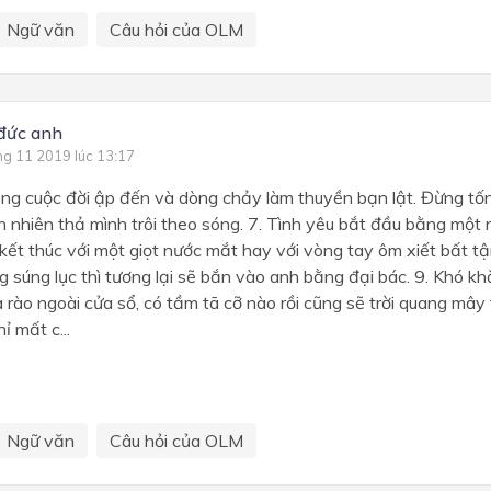
Ngữ văn
Câu hỏi của OLM
 đức anh
ng 11 2019 lúc 13:17
sóng cuộc đời ập đến và dòng chảy làm thuyền bạn lật. Đừng tố
n nhiên thả mình trôi theo sóng. 7. Tình yêu bắt đầu bằng một n
kết thúc với một giọt nước mắt hay với vòng tay ôm xiết bất t
 súng lục thì tương lại sẽ bắn vào anh bằng đại bác. 9. Khó khă
rào ngoài cửa sổ, có tầm tã cỡ nào rồi cũng sẽ trời quang mây
hỉ mất c...
Ngữ văn
Câu hỏi của OLM