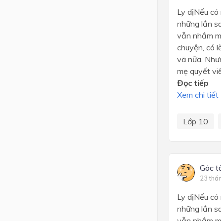
Ly dịNếu có 
những lần sa
vẫn nhắm mắt
chuyện, có l
vã nữa. Nhưn
mẹ quyết viế
Đọc tiếp
Xem chi tiết
Lớp 10
Góc t
23 thá
Ly dịNếu có 
những lần sa
vẫn nhắm mắt