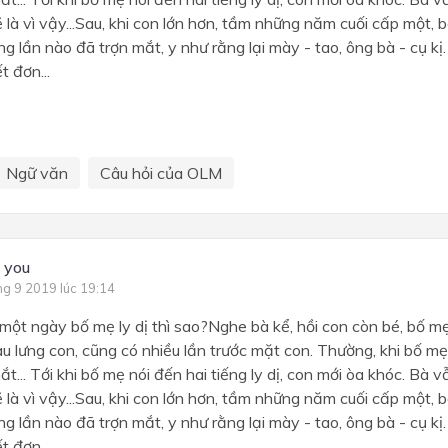
ẽ là vì vậy...Sau, khi con lớn hơn, tầm những năm cuối cấp một,
g lần nào đã trợn mắt, y như rằng lại mày - tao, ông bà - cụ kị
t đơn...
Ngữ văn
Câu hỏi của OLM
s you
ng 9 2019 lúc 19:14
một ngày bố mẹ ly dị thì sao?Nghe bà kể, hồi con còn bé, bố mẹ
u lưng con, cũng có nhiều lần trước mặt con. Thường, khi bố mẹ
... Tới khi bố mẹ nói đến hai tiếng ly dị, con mới òa khóc. Bà v
ẽ là vì vậy...Sau, khi con lớn hơn, tầm những năm cuối cấp một,
g lần nào đã trợn mắt, y như rằng lại mày - tao, ông bà - cụ kị
t đơn...