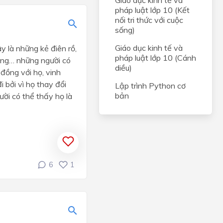
Giáo dục kinh tế và
pháp luật lớp 10 (Kết
nối tri thức với cuộc
sống)
Giáo dục kinh tế và
y là những kẻ điên rồ,
pháp luật lớp 10 (Cánh
uông… những người có
diều)
 đồng với họ, vinh
 bởi vì họ thay đổi
Lập trình Python cơ
bản
ười có thể thấy họ là
6
1