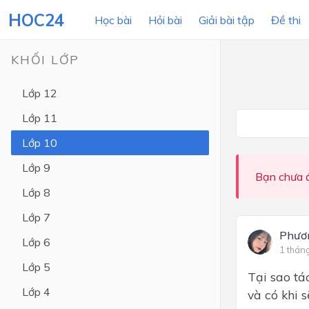
HOC24
Học bài
Hỏi bài
Giải bài tập
Đề thi
KHỐI LỚP
Lớp 12
LỚP HỌC
MÔN
Lớp 11
Lớp 12
Lớp 10
Lớp 11
Lớp 9
Bạn chưa đ
Lớp 10
Lớp 8
Lớp 9
Lớp 7
Lớp 8
Phươ
Lớp 6
1 thán
Lớp 7
Lớp 5
Tại sao tá
Lớp 6
Lớp 4
và có khi s
Lớp 5