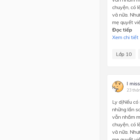
chuyện, có l
vã nữa. Nhưn
mẹ quyết viế
Đọc tiếp
Xem chi tiết
Lớp 10
I mis
23 thá
Ly dịNếu có 
những lần sa
vẫn nhắm mắt
chuyện, có l
vã nữa. Nhưn
mẹ quyết viế