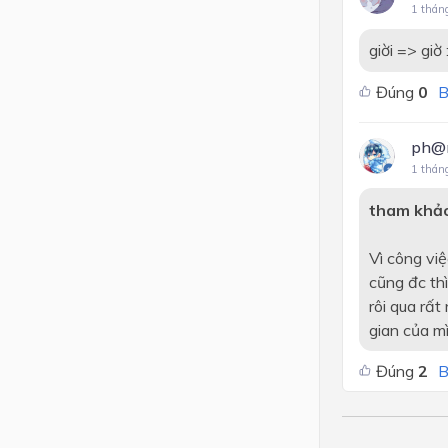
1 thán
giời => giờ 
Đúng
0
B
ph@m
1 thán
tham khả
Vì công vi
cũng đc thì
rôi qua rất
gian của mì
Đúng
2
B