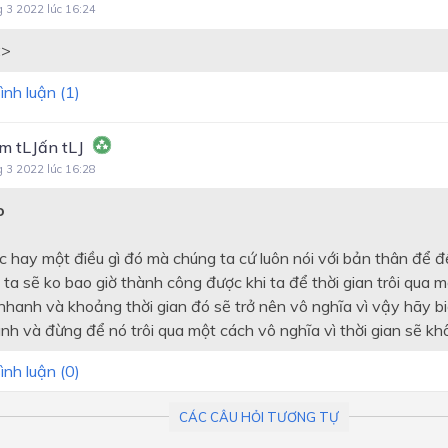
g 3 2022 lúc 16:24
:>
ình luận (
1
)
 tLJấn tLJ
g 3 2022 lúc 16:28
o
ệc hay một điều gì đó mà chúng ta cứ luôn nói với bản thân để 
 ta sẽ ko bao giờ thành công được khi ta để thời gian trôi qua m
 nhanh và khoảng thời gian đó sẽ trở nên vô nghĩa vì vậy hãy bi
nh và đừng để nó trôi qua một cách vô nghĩa vì thời gian sẽ khô
ình luận (
0
)
CÁC CÂU HỎI TƯƠNG TỰ