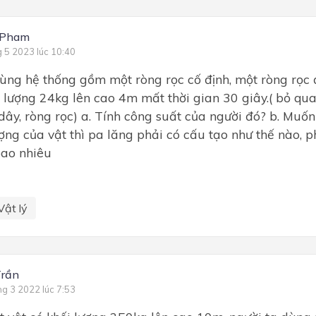
 Pham
g 5 2023 lúc 10:40
ùng hệ thống gồm một ròng rọc cố định, một ròng rọc
i lượng 24kg lên cao 4m mất thời gian 30 giây.( bỏ qua
dây, ròng rọc) a. Tính công suất của người đó? b. Muốn
ợng của vật thì pa lăng phải có cấu tạo như thế nào, 
bao nhiêu
Vật lý
Trần
ng 3 2022 lúc 7:53