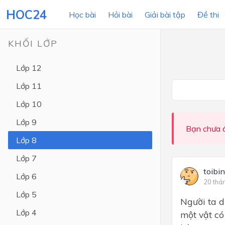
HOC24
Học bài
Hỏi bài
Giải bài tập
Đề thi
KHỐI LỚP
Lớp 12
LỚP HỌC
MÔN
Lớp 11
Lớp 12
Lớp 10
Lớp 11
Lớp 9
Bạn chưa đ
Lớp 10
Lớp 8
Lớp 9
Lớp 7
Lớp 8
toibi
Lớp 6
20 thá
Lớp 7
Lớp 5
Người ta d
Lớp 6
Lớp 4
một vật có
Lớp 5