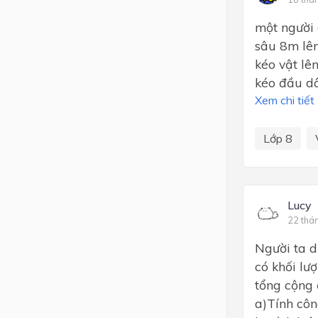
một người 
sâu 8m lên
kéo vật lê
kéo đầu dâ
Xem chi tiết
Lớp 8
Lucy
22 thá
Người ta d
có khối lư
tổng cộng 
a)Tính côn