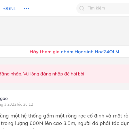
ĐGNL
Tìm kiếm câu trả lờ
Tìm kiếm câu trả lời c
 HỌC
CHỦ ĐỀ / CHƯƠNG
bạn
Hãy tham gia
nhóm Học sinh Hoc24OLM
ăng nhập. Vui lòng
đăng nhập
để hỏi bài
ngao
ng 3 2022 lúc 20:12
ùng một hệ thống gồm một ròng rọc cố định và một rò
 trọng lượng 600N lên cao 3.5m, người đó phải tác d