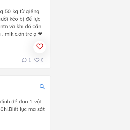
g 50 kg từ giếng
ười kéo b) để lực
ntn và khi đó cần
, mik c.ơn trc ạ ❤
1
0
định để đưa 1 vật
50N.Biết lực ma sát