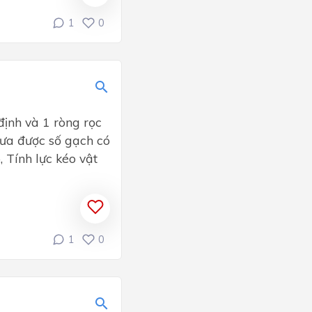
1
0
ịnh và 1 ròng rọc
đưa được số gạch có
 Tính lực kéo vật
1
0