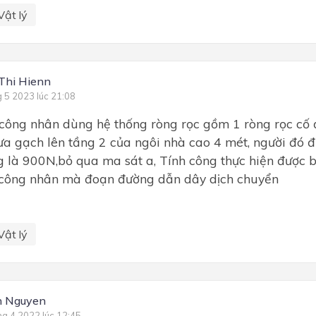
Vật lý
Thi Hienn
g 5 2023 lúc 21:08
công nhân dùng hệ thống ròng rọc gồm 1 ròng rọc cố đ
a gạch lên tầng 2 của ngôi nhà cao 4 mét, người đó 
g là 900N,bỏ qua ma sát a, Tính công thực hiện được b,
 công nhân mà đoạn đường dẫn dây dịch chuyển
Vật lý
n Nguyen
ng 4 2022 lúc 12:45