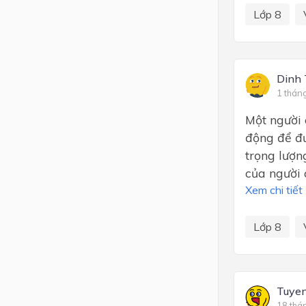
Lớp 8
Dinh 
1 thán
Một người 
động để đư
trọng lượn
của người
Xem chi tiết
Lớp 8
Tuye
18 thá