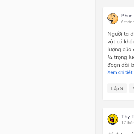
Phuc
6 thán
Người ta d
vật có khố
lượng của 
¼ trọng lư
đoạn dài 
Xem chi tiết
Lớp 8
Thy 
17 thá