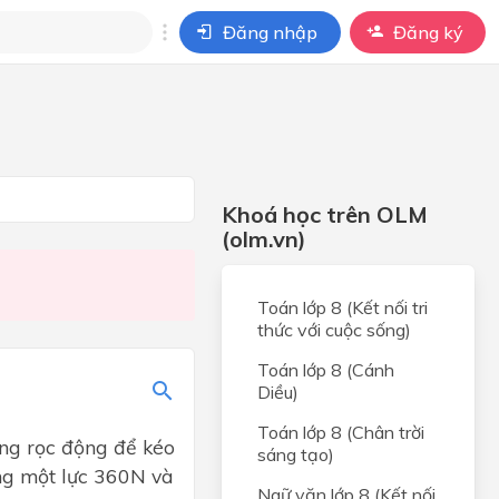
Đăng nhập
Đăng ký
i
ho câu hỏi của
BÀI HỌC
Khoá học trên OLM
(olm.vn)
Toán lớp 8 (Kết nối tri
thức với cuộc sống)
Toán lớp 8 (Cánh
Diều)
Toán lớp 8 (Chân trời
ng rọc động để kéo
sáng tạo)
ụng một lực 360N và
Ngữ văn lớp 8 (Kết nối