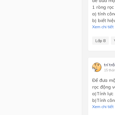
để đưa một
1 ròng rọc
a) tính cô
b) biết hi
Xem chi tiết
Lớp 8
trí tr
15 thá
Để đưa một
rọc động v
a)Tính lực
b)Tính côn
Xem chi tiết