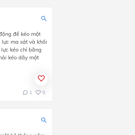
 động để kéo một
 lực ma sát và khối
 lực kéo chỉ bằng
phải kéo dây một
1
0