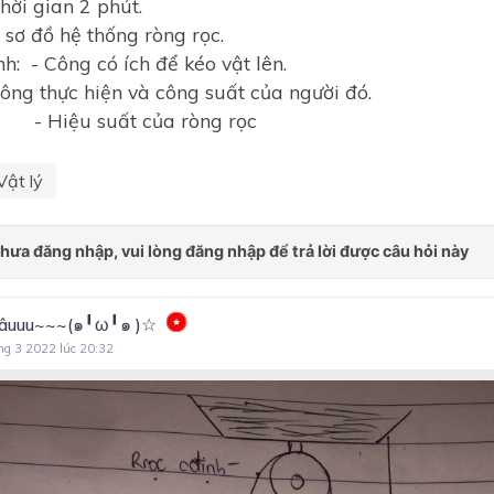
hời gian 2 phút.
đồ hệ thống ròng rọc.
- Công có ích để kéo vật lên.
hực hiện và công suất của người đó.
 suất của ròng rọc
Vật lý
âuuu~~~(๑╹ω╹๑ )☆
ng 3 2022 lúc 20:32