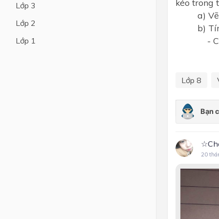
kéo trong t
Lớp 3
a) Vẽ sơ 
Lớp 4
Lớp 2
b) Tính: 
Lớp 3
- Công t
Lớp 1
Lớp 2
- Hiệu
Lớp 1
Lớp 8
☆Ch
20 thá