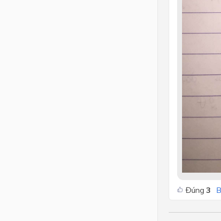
Đúng
3
B