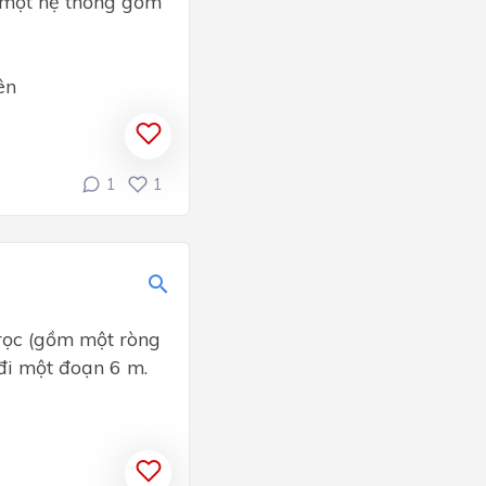
 một hệ thống gồm
ên
1
1
rọc (gồm một ròng
đi một đoạn 6 m.
)