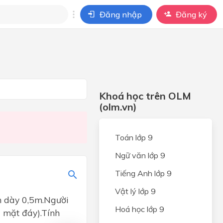
Đăng nhập
Đăng ký
i
ho câu hỏi của
BÀI HỌC
Khoá học trên OLM
(olm.vn)
Toán lớp 9
Ngữ văn lớp 9
Tiếng Anh lớp 9
Vật lý lớp 9
h dày 0,5m.Người
Hoá học lớp 9
i mặt đáy).Tính