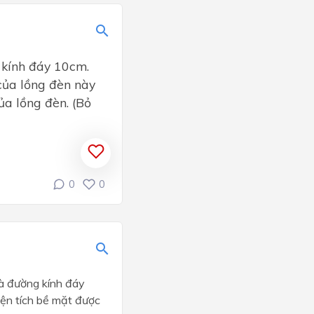
 kính đáy 10cm.
của lồng đèn này
ủa lồng đèn. (Bỏ
0
0
à đường kính đáy
iện tích bề mặt được