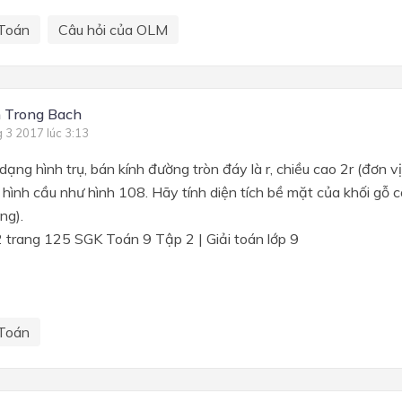
Toán
Câu hỏi của OLM
 Trong Bach
g 3 2017 lúc 3:13
dạng hình trụ, bán kính đường tròn đáy là r, chiều cao 2r (đơn vị
 hình cầu như hình 108. Hãy tính diện tích bề mặt của khối gỗ cò
ng).
Toán