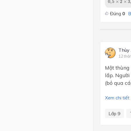
0
,
5
×
2
×
3
Đúng
0
B
Thùy
12 thá
Một thùng 
lắp. Người
(bỏ qua cá
Xem chi tiết
Lớp 9