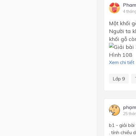
Pham
4 thán
Một khối gỗ
Người ta k
khối gỗ còn
Hình 108
Xem chi tiết
Lớp 9
phạm
25 thá
b1 - giải bà
. tính chiều