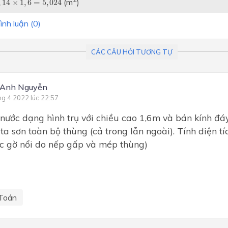
(m
)
,
14
×
1
,
6
=
5
,
024
ình luận (
0
)
CÁC CÂU HỎI TƯƠNG TỰ
 Anh Nguyễn
ng 4 2022 lúc 22:57
nước dạng hình trụ với chiều cao 1,6m và bán kính đá
 ta sơn toàn bộ thùng (cả trong lẫn ngoài). Tính diện t
c gờ nổi do nếp gấp và mép thùng)
Toán