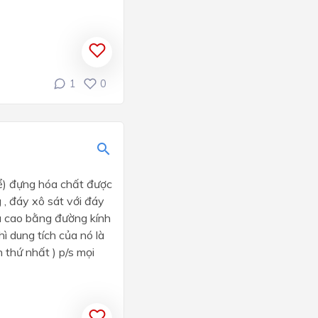
1
0
ể) đựng hóa chất được
 , đáy xô sát với đáy
ều cao bằng đường kính
ì dung tích của nó là
n thứ nhất ) p/s mọi