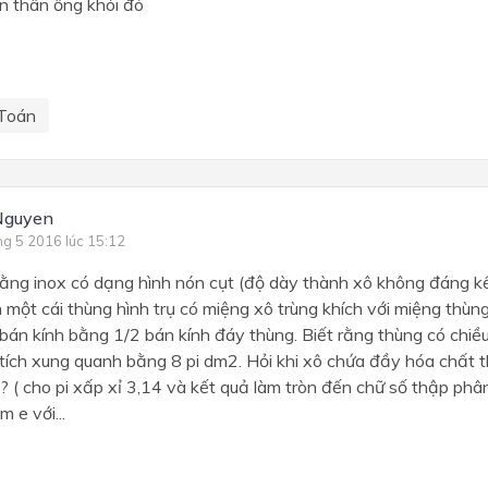
n thân ống khói đó
Toán
Nguyen
ng 5 2016 lúc 15:12
bằng inox có dạng hình nón cụt (độ dày thành xô không đáng k
 một cái thùng hình trụ có miệng xô trùng khích với miệng thùng
bán kính bằng 1/2 bán kính đáy thùng. Biết rằng thùng có chi
tích xung quanh bằng 8 pi dm2. Hỏi khi xô chứa đầy hóa chất th
t ? ( cho pi xấp xỉ 3,14 và kết quả làm tròn đến chữ số thập phâ
m e với...