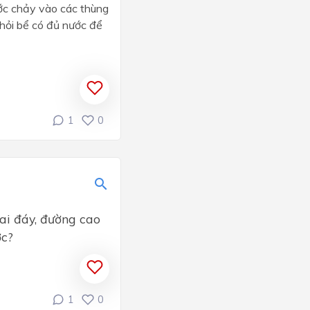
ước chảy vào các thùng
 hỏi bể có đủ nước để
1
0
hai đáy, đường cao
ớc?
1
0