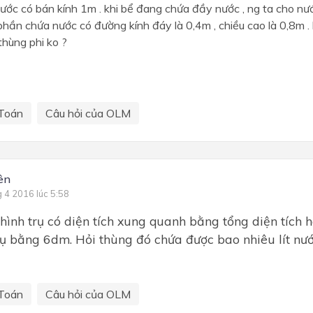
ước có bán kính 1m . khi bể đang chứa đầy nước , ng ta cho n
phần chứa nước có đường kính đáy là 0,4m , chiều cao là 0,8m .
hùng phi ko ?
Toán
Câu hỏi của OLM
ên
g 4 2016 lúc 5:58
hình trụ có diện tích xung quanh bằng tổng diện tích 
rụ bằng 6dm. Hỏi thùng đó chứa được bao nhiêu lít nư
Toán
Câu hỏi của OLM