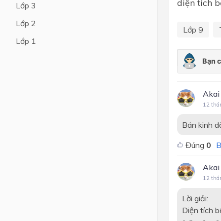
diện tích 
Lớp 3
Lớp 4
Lớp 2
Lớp 9
Lớp 3
Lớp 1
Lớp 2
Lớp 1
Akai
12 thá
Bán kinh d
Đúng
0
B
Akai
12 thá
Lời giải:
Diện tích b
0
,
5
×
2
×
3
,
1