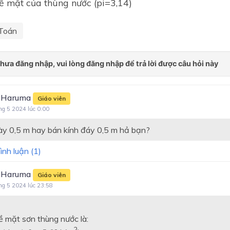
bề mặt của thùng nước (pi=3,14)
Toán
 Haruma
Giáo viên
ng 5 2024 lúc 0:00
ày 0,5 m hay bán kính đáy 0,5 m hả bạn?
ình luận (
1
)
 Haruma
Giáo viên
ng 5 2024 lúc 23:58
ề mặt sơn thùng nước là:
4
×
1
,
6
=
5
,
024
2