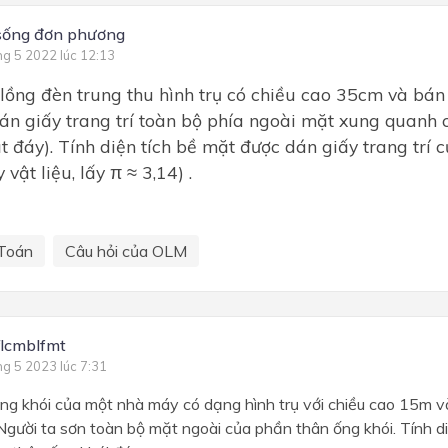
sống đơn phương
ng 5 2022 lúc 12:13
lồng đèn trung thu hình trụ có chiều cao 35cm và bán
án giấy trang trí toàn bộ phía ngoài mặt xung quanh 
ặt đáy). Tính diện tích bề mặt được dán giấy trang trí c
vật liệu, lấy π ≈ 3,14) .
Toán
Câu hỏi của OLM
lcmblfmt
ng 5 2023 lúc 7:31
ng khói của một nhà máy có dạng hình trụ với chiều cao 15m v
gười ta sơn toàn bộ mặt ngoài của phần thân ống khói. Tính d