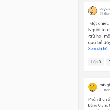
cuộc 
25 thá
Một chiếc 
Người ta d
(trừ hai m
qua bề dày 
Xem chi tiết
Lớp 9
mtvgf
20 thá
Phần thân ố
bằng 0,3m. N