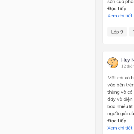
sơn của phầ
Đọc tiếp
Xem chi tiết
Lớp 9
Huy 
12 thá
Một cái xô 
vào bên trên
thùng và có 
đáy và diện 
bao nhiêu lí
người giải dù
Đọc tiếp
Xem chi tiết