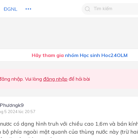
ĐGNL
Tìm kiếm câu trả lờ
Tìm kiếm câu trả lời c
 HỌC
CHỦ ĐỀ / CHƯƠNG
bạn
Hãy tham gia
nhóm Học sinh Hoc24OLM
ăng nhập. Vui lòng
đăng nhập
để hỏi bài
 Phươngk9
ng 5 2024 lúc 20:57
nươc có dạng hình truh với chiều cao 1,6m và bán kín
n bộ phía ngoài mặt quanh của thùng nước này (trừ ha