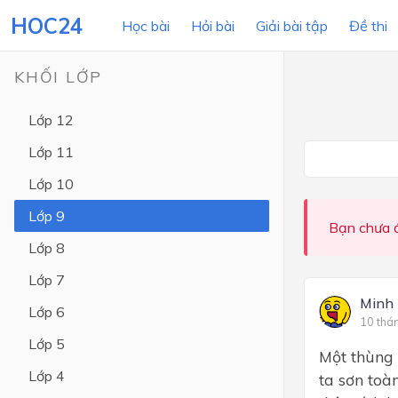
HOC24
Học bài
Hỏi bài
Giải bài tập
Đề thi
KHỐI LỚP
Lớp 12
LỚP HỌC
MÔN
Lớp 11
Lớp 12
Lớp 10
Lớp 11
Lớp 9
Bạn chưa đ
Lớp 10
Lớp 8
Lớp 9
Lớp 7
Lớp 8
Minh
Lớp 6
10 thá
Lớp 7
Lớp 5
Một thùng 
Lớp 6
Lớp 4
ta sơn toà
Lớp 5