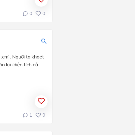
0
0
 :cm). Người ta khoét
n lại (diện tích cả
1
0