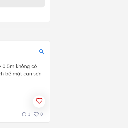
y 0,5m không có
ích bề mặt cần sơn
1
0