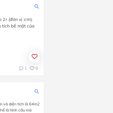
 2r (đơn vị :cm).
n tích bề mặt của
1
0
0m và diện tích là 64m2
thể là hình cầu mà