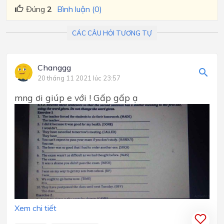
Đúng
2
Bình luận (0)
CÁC CÂU HỎI TƯƠNG TỰ
Changgg
20 tháng 11 2021 lúc 23:57
mng ơi giúp e với ! Gấp gấp ạ
Xem chi tiết