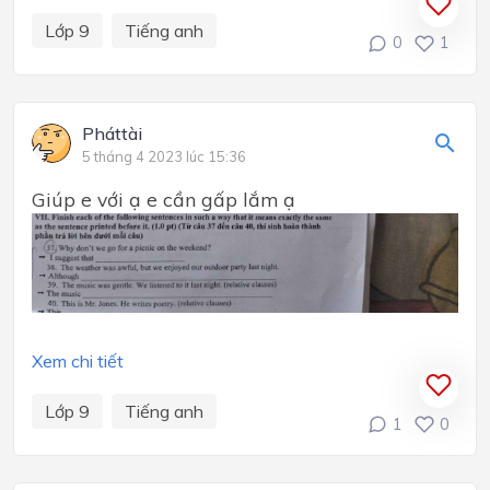
Lớp 9
Tiếng anh
0
1
Pháttài
5 tháng 4 2023 lúc 15:36
Giúp e với ạ e cần gấp lắm ạ
Xem chi tiết
Lớp 9
Tiếng anh
1
0