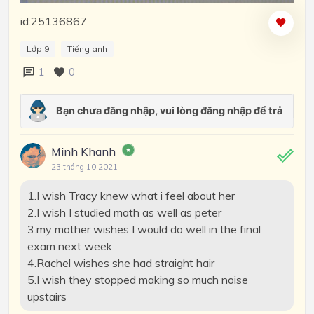
id:25136867
Lớp 9
Tiếng anh
1
0
Minh Khanh
23 tháng 10 2021
1.I wish Tracy knew what i feel about her
2.I wish I studied math as well as peter
3.my mother wishes I would do well in the final
exam next week
4.Rachel wishes she had straight hair
5.I wish they stopped making so much noise
upstairs