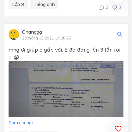
Lớp 9
Tiếng anh
2
0
Changgg
23 tháng 10 2021 lúc 20:25
mng ơi giúp e gấp với. E đã đăng lên 3 lần rồi
ạ 😭
Xem chi tiết