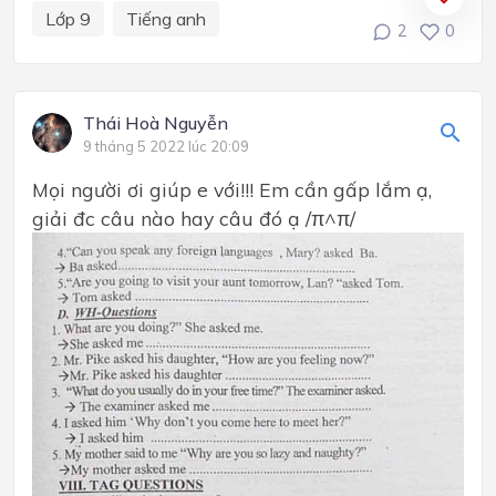
Lớp 9
Tiếng anh
2
0
Thái Hoà Nguyễn
9 tháng 5 2022 lúc 20:09
Mọi người ơi giúp e với!!! Em cần gấp lắm ạ,
giải đc câu nào hay câu đó ạ /π^π/