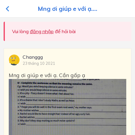
Mng ơi giúp e với ạ....
Vui lòng
đăng nhập
để hỏi bài
Changgg
23 tháng 10 2021
Mng ơi giúp e với ạ. Cần gấp ạ