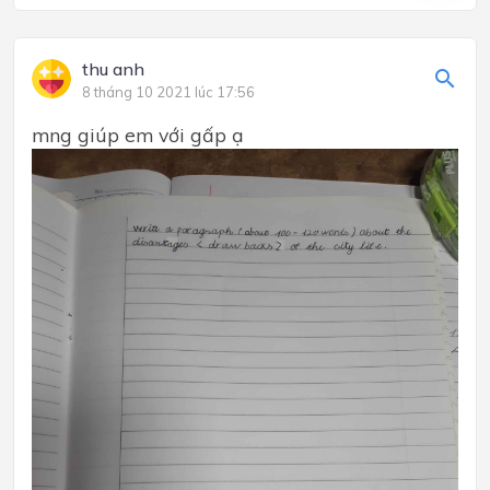
thu anh
8 tháng 10 2021 lúc 17:56
mng giúp em với gấp ạ