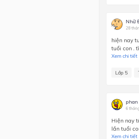
Nhữ 
28 thá
hiện nay t
tuổi con . 
Xem chi tiết
Lớp 5
phan 
6 thán
Hiện nay t
lần tuổi c
Xem chi tiết