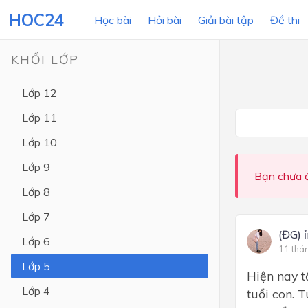
HOC24
Học bài
Hỏi bài
Giải bài tập
Đề thi
KHỐI LỚP
Lớp 12
LỚP HỌC
MÔN
Lớp 11
Lớp 12
Lớp 10
Lớp 11
Lớp 9
Bạn chưa đ
Lớp 10
Lớp 8
Lớp 9
Lớp 7
Lớp 8
(ĐG) 
Lớp 6
11 thá
Lớp 7
Lớp 5
Hiện nay t
Lớp 6
Lớp 4
tuổi con. T
Lớp 5