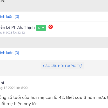
ổi)
ình luận (
0
)
ễn Lê Phước Thịnh
CTV
ng 8 2021 lúc 22:22
ình luận (
0
)
CÁC CÂU HỎI TƯƠNG TỰ
hi
ng 12 2021 lúc 8:00
ổng số tuổi của hai mẹ con là 42. Biết sau 3 năm nữa,
uổi mẹ hiện nay là: