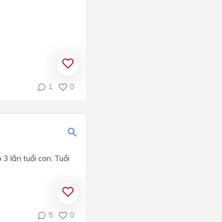
1
0
3 lần tuổi con. Tuổi
5
0