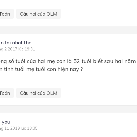
Toán
Câu hỏi của OLM
n tai nhat the
ng 2 2017 lúc 19:31
ổng số tuổi của hai mẹ con là 52 tuổi biết sau hai nă
n tinh tuổi mẹ tuổi con hiện nay ?
Toán
Câu hỏi của OLM
e you
ng 11 2019 lúc 18:35