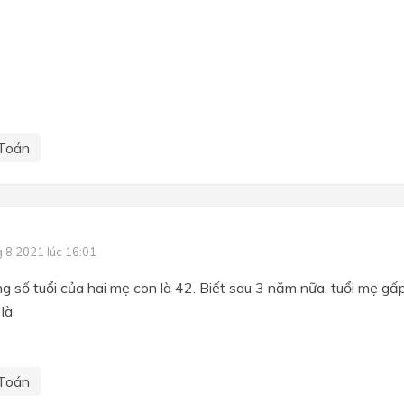
Toán
g 8 2021 lúc 16:01
g số tuổi của hai mẹ con là 42. Biết sau 3 năm nữa, tuổi mẹ gấp 
là
Toán