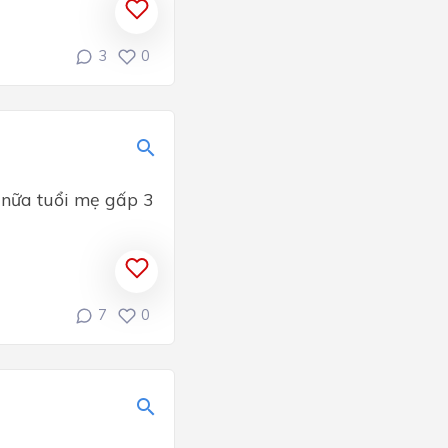
3
0
m nữa tuổi mẹ gấp 3
7
0