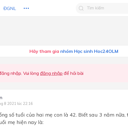
ĐGNL
Tìm kiếm câu trả lờ
Tìm kiếm câu trả lời c
 HỌC
CHỦ ĐỀ / CHƯƠNG
bạn
Hãy tham gia
nhóm Học sinh Hoc24OLM
ăng nhập. Vui lòng
đăng nhập
để hỏi bài
ỉn
ng 8 2021 lúc 22:16
ổng số tuổi của hai mẹ con là 42. Biết sau 3 năm nữa,
uổi mẹ hiện nay là: