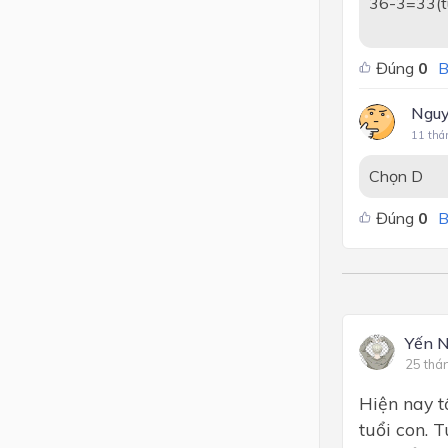
36-3=33(tu
Đúng
0
B
Nguy
11 thá
Chọn D
Đúng
0
B
Yến N
25 thá
Hiện nay t
tuổi con. T