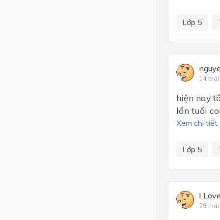
Lớp 5
nguye
14 thá
hiện nay t
lần tuổi co
Xem chi tiết
Lớp 5
I Lov
29 thá