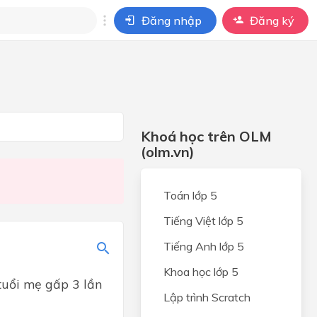
Đăng nhập
Đăng ký
i
ho câu hỏi của
BÀI HỌC
Khoá học trên OLM
(olm.vn)
Toán lớp 5
Tiếng Việt lớp 5
Tiếng Anh lớp 5
Khoa học lớp 5
 tuổi mẹ gấp 3 lần
Lập trình Scratch