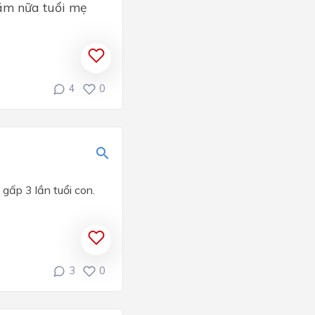
năm nữa tuổi mẹ
4
0
 gấp 3 lần tuổi con.
3
0