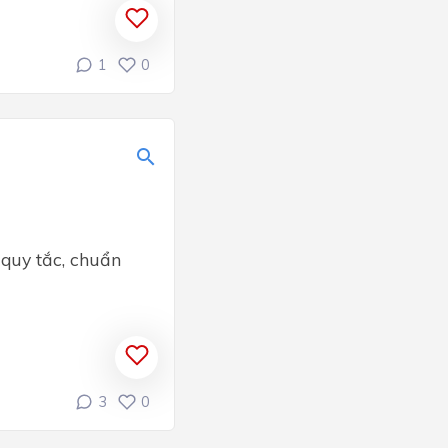
1
0
 quy tắc, chuẩn
3
0