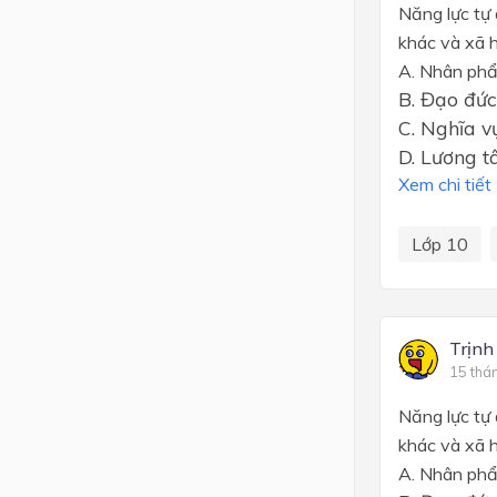
Năng lực tự 
khác và xã h
A. Nhân ph
B. Đạo đức
C. Nghĩa v
D. Lương t
Xem chi tiết
Lớp 10
Trịnh
15 thá
Năng lực tự 
khác và xã h
A. Nhân ph