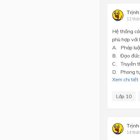
Trịnh
12 thá
Hệ thống các
phù hợp với 
A. Pháp luậ
B. Đạo đức
C. Truyền t
D. Phong tụ
Xem chi tiết
Lớp 10
Trịnh
14 thá