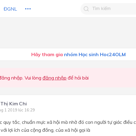
ĐGNL
Tìm kiếm câu trả lờ
Tìm kiếm câu trả lời c
 HỌC
CHỦ ĐỀ / CHƯƠNG
bạn
Hãy tham gia
nhóm Học sinh Hoc24OLM
ăng nhập. Vui lòng
đăng nhập
để hỏi bài
 Thị Kim Chi
ng 1 2019 lúc 16:29
 quy tắc, chuẩn mực xã hội mà nhờ đó con người tự giác điều 
với lợi ích của cộng đồng, của xã hội gọi là