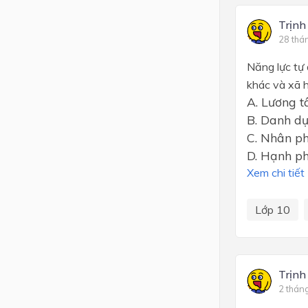
Trịnh
28 thá
Năng lực tự 
khác và xã h
A. Lương 
B. Danh dự
C. Nhân p
D. Hạnh ph
Xem chi tiết
Lớp 10
Trịnh
2 thán