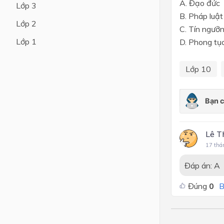
A. Đạo đức
Lớp 3
B. Pháp luật
Lớp 4
Lớp 2
C. Tín ngưỡ
Lớp 3
Lớp 1
D. Phong tụ
Lớp 2
Lớp 10
Lớp 1
Lê T
17 thá
Đáp án:
A
Đúng
0
B