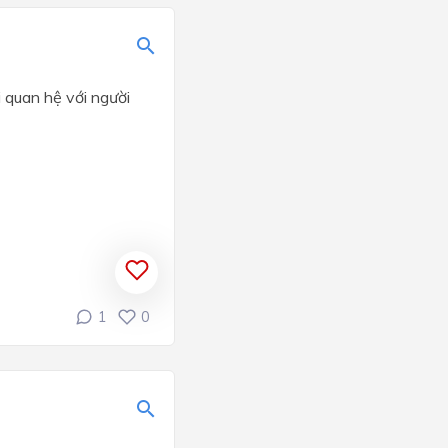
 quan hệ với người
1
0