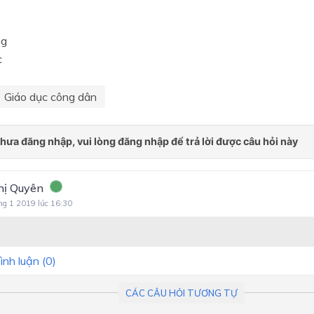
ng
c
Giáo dục công dân
hị Quyên
ng 1 2019 lúc 16:30
ình luận (
0
)
CÁC CÂU HỎI TƯƠNG TỰ