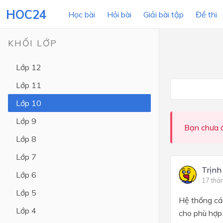
HOC24
Học bài
Hỏi bài
Giải bài tập
Đề thi
KHỐI LỚP
Lớp 12
LỚP HỌC
MÔN
Lớp 11
Lớp 12
Lớp 10
Lớp 11
Lớp 9
Bạn chưa đ
Lớp 10
Lớp 8
Lớp 9
Lớp 7
Lớp 8
Trịnh
Lớp 6
17 thá
Lớp 7
Lớp 5
Hệ thống các
Lớp 6
Lớp 4
cho phù hợp 
Lớp 5