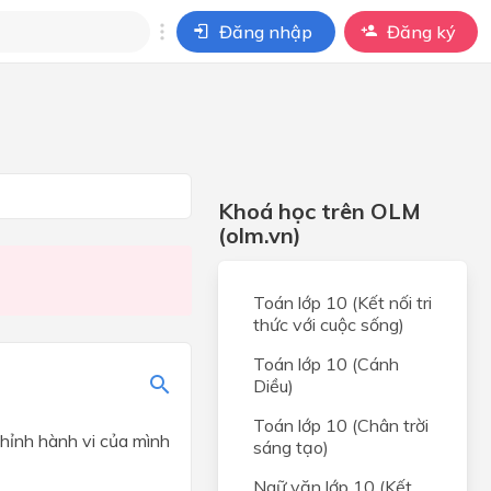
Đăng nhập
Đăng ký
i
ho câu hỏi của
BÀI HỌC
Khoá học trên OLM
(olm.vn)
Toán lớp 10 (Kết nối tri
thức với cuộc sống)
Toán lớp 10 (Cánh
Diều)
Toán lớp 10 (Chân trời
chỉnh hành vi của mình
sáng tạo)
Ngữ văn lớp 10 (Kết