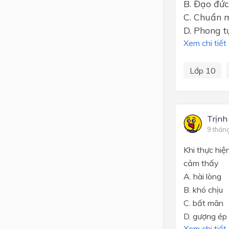
B. Đạo đức
C. Chuẩn 
D. Phong t
Xem chi tiết
Lớp 10
Trịnh
9 thán
Khi thực hiệ
cảm thấy
A. hài lòng
B. khó chịu
C. bất mãn
D. gượng ép
Xem chi tiết