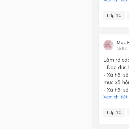
Lớp 10
Mạc 
15 thá
Làm rõ các
- Đạo đức 
- Xã hội s
mực xã hội
- Xã hội s
Xem chi tiết
Lớp 10