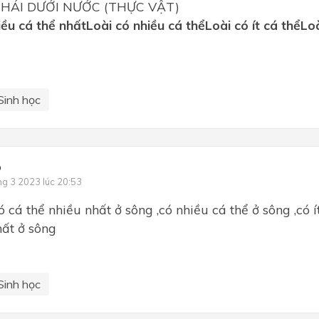
THÁI DƯỚI NƯỚC (THỰC VẬT)
iều cá thể nhất
Loài có nhiều cá thể
Loài có ít cá thể
Loà
Sinh học
o
ng 3 2023 lúc 20:53
ó cá thể nhiều nhất ở sông ,có nhiều cá thể ở sông ,có í
hất ở sông
Sinh học