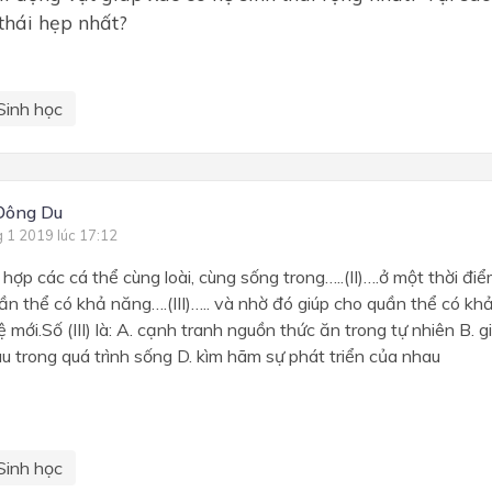
 thái hẹp nhất?
Sinh học
Đông Du
g 1 2019 lúc 17:12
 hợp các cá thể cùng loài, cùng sống trong…..(II)….ở một thời đ
ần thể có khả năng….(III)….. và nhờ đó giúp cho quần thể có khả 
 mới.Số (III) là: A. cạnh tranh nguồn thức ăn trong tự nhiên B. g
au trong quá trình sống D. kìm hãm sự phát triển của nhau
Sinh học