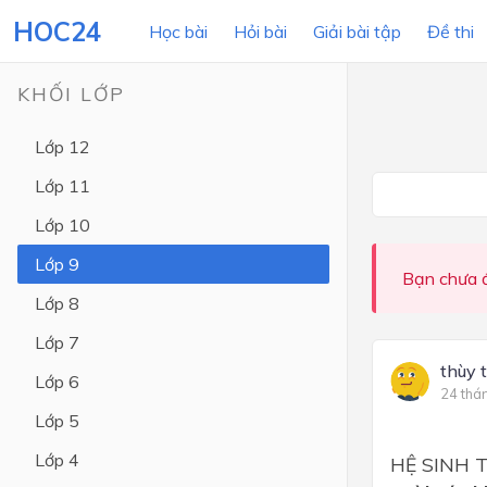
HOC24
Học bài
Hỏi bài
Giải bài tập
Đề thi
KHỐI LỚP
Lớp 12
LỚP HỌC
MÔN
Lớp 11
Lớp 12
Lớp 10
Lớp 11
Lớp 9
Bạn chưa đ
Lớp 10
Lớp 8
Lớp 9
Lớp 7
Lớp 8
thùy 
Lớp 6
24 thá
Lớp 7
Lớp 5
Lớp 6
Lớp 4
HỆ SINH 
Lớp 5