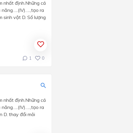
iểm nhất định.Những cá
năng…..(IV)…..,tạo ra
m sinh vật D. Số lượng
1
0
iểm nhất định.Những cá
năng…..(IV)…..,tạo ra
n D. thay đổi môi