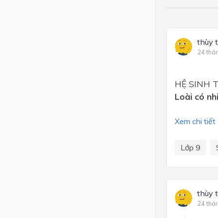
thùy 
24 thá
HỆ SINH 
Loài có nh
Xem chi tiết
Lớp 9
thùy 
24 thá