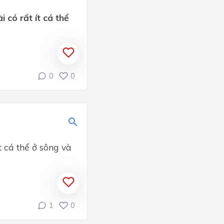
i có rất ít cá thể
0
0
t cá thể ở sông và
1
0