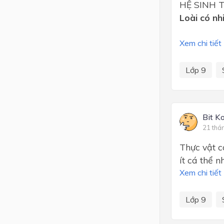
HỆ SINH 
Loài có nh
Xem chi tiết
Lớp 9
Bit K
21 thá
Thực vật c
ít cá thể n
Xem chi tiết
Lớp 9