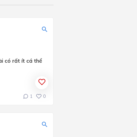
i có rất ít cá thể
1
0