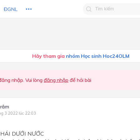
ĐGNL
Tìm kiếm câu trả lờ
Tìm kiếm câu trả lời c
 HỌC
CHỦ ĐỀ / CHƯƠNG
bạn
Hãy tham gia
nhóm Học sinh Hoc24OLM
ăng nhập. Vui lòng
đăng nhập
để hỏi bài
trâm
ng 3 2022 lúc 22:03
THÁI DƯỚI NƯỚC