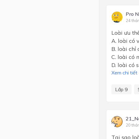
Pro 
24 thá
Loài ưu th
A. loài có 
B. loài ch
C. loài có
D. loài có 
Xem chi tiết
Lớp 9
21_N
20 thá
Tại sao lo