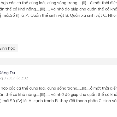
 hợp các cá thể cùng loài, cùng sống trong…..(II)….ở một thời đ
ần thể có khả năng….(III)….. và nhờ đó giúp cho quần thể có khả 
 mới.Số (I) là: A. Quần thể sinh vật B. Quần xã sinh vật C. Nhó
Sinh học
Đông Du
ng 9 2017 lúc 2:32
 hợp các cá thể cùng loài, cùng sống trong…..(II)….ở một thời đ
ần thể có khả năng….(III)….. và nhờ đó giúp cho quần thể có khả 
 mới.Số (IV) là: A. cạnh tranh B. thay đổi thành phần C. sinh sả