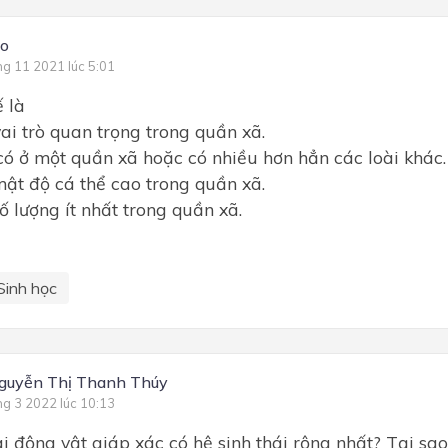
No
ng 11 2021 lúc 5:01
ế là
vai trò quan trọng trong quần xã.
ỉ có ở một quần xã hoặc có nhiều hơn hẳn các loài khác.
 mật độ cá thể cao trong quần xã.
số lượng ít nhất trong quần xã.
Sinh học
guyễn Thị Thanh Thúy
ng 3 2022 lúc 10:13
ài động vật giáp xác có hệ sinh thái rộng nhất? Tại sa