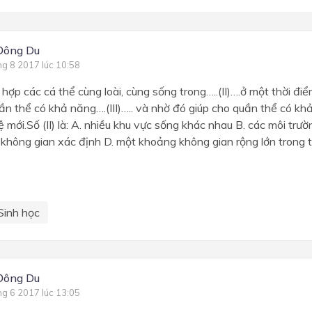
Đông Du
ng 8 2017 lúc 10:58
 hợp các cá thể cùng loài, cùng sống trong…..(II)….ở một thời đ
ần thể có khả năng….(III)….. và nhờ đó giúp cho quần thể có khả 
 mới.Số (II) là: A. nhiều khu vực sống khác nhau B. các môi trư
không gian xác định D. một khoảng không gian rộng lớn trong t
Sinh học
Đông Du
ng 6 2017 lúc 13:05