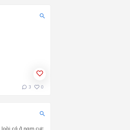
3
0
o loài cá ở nam cực