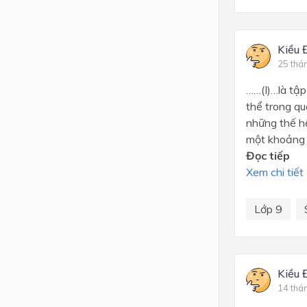
Kiều 
25 thá
……(I)…là tập
thể trong qu
những thế hệ
một khoảng 
Đọc tiếp
Xem chi tiết
Lớp 9
Kiều 
14 thá