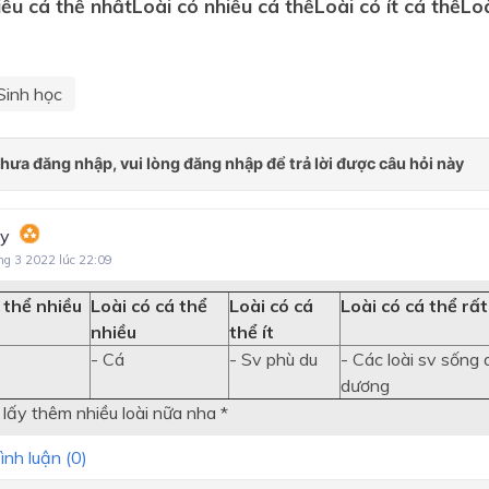
iều cá thể nhất
Loài có nhiều cá thể
Loài có ít cá thể
Loà
Sinh học
ty
ng 3 2022 lúc 22:09
 thể nhiều
Loài có cá thể
Loài có cá
Loài có cá thể rất 
nhiều
thể ít
- Cá
- Sv phù du
- Các loài sv sống 
dương
 lấy thêm nhiều loài nữa nha *
ình luận (
0
)