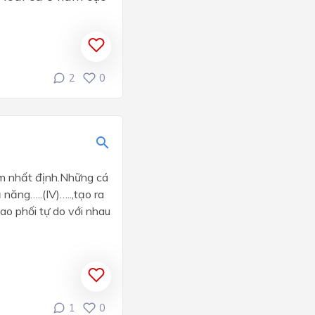
2
0
iểm nhất định.Những cá
năng…..(IV)…..,tạo ra
iao phối tự do với nhau
1
0