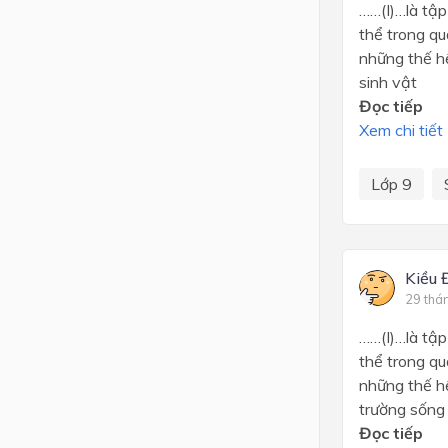
……(I)…là tập
thể trong qu
những thế hệ
sinh vật
Đọc tiếp
Xem chi tiết
Lớp 9
Kiều 
29 thá
……(I)…là tập
thể trong qu
những thế hệ
trường sống
Đọc tiếp