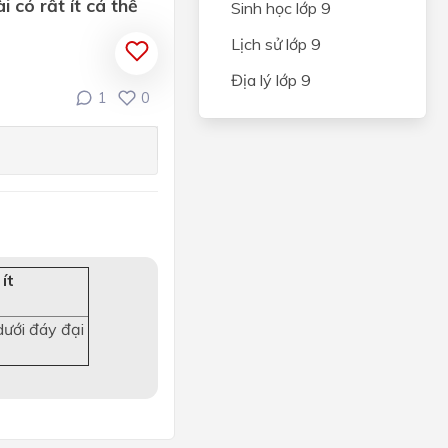
i có rất ít cá thể
Sinh học lớp 9
Lịch sử lớp 9
Địa lý lớp 9
1
0
ít
dưới đáy đại