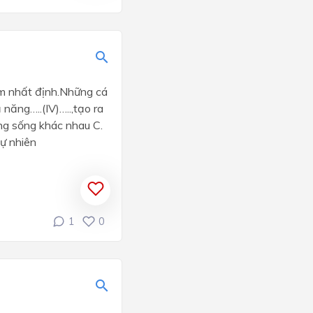
iểm nhất định.Những cá
năng…..(IV)…..,tạo ra
ờng sống khác nhau C.
ự nhiên
1
0