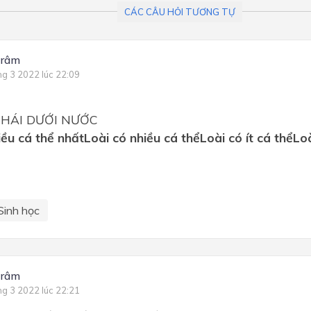
CÁC CÂU HỎI TƯƠNG TỰ
trâm
ng 3 2022 lúc 22:09
THÁI DƯỚI NƯỚC
iều cá thể nhất
Loài có nhiều cá thể
Loài có ít cá thể
Loà
Sinh học
trâm
ng 3 2022 lúc 22:21