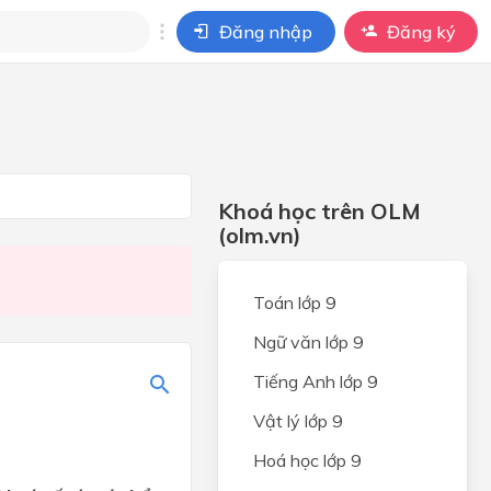
Đăng nhập
Đăng ký
i
ho câu hỏi của
BÀI HỌC
Khoá học trên OLM
(olm.vn)
Toán lớp 9
Ngữ văn lớp 9
Tiếng Anh lớp 9
Vật lý lớp 9
Hoá học lớp 9