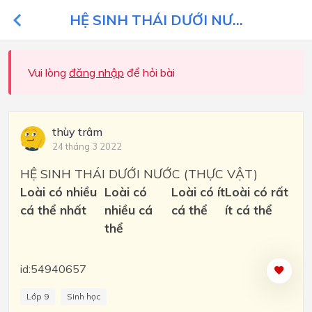
HỆ SINH THÁI DƯỚI NƯ...
Vui lòng
đăng nhập
để hỏi bài
thùy trâm
24 tháng 3 2022
HỆ SINH THÁI DƯỚI NƯỚC (THỰC VẬT)
Loài có nhiều
Loài có
Loài có ít
Loài có rất
cá thể nhất
nhiều cá
cá thể
ít cá thể
thể
id:54940657
Lớp 9
Sinh học