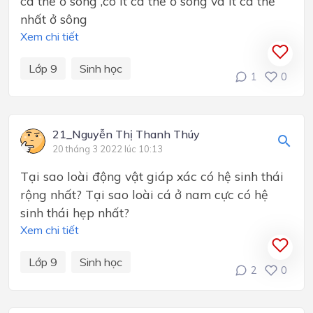
cá thể ở sông ,có ít cá thể ở sông và ít cá thể
nhất ở sông
Xem chi tiết
Lớp 9
Sinh học
1
0
21_Nguyễn Thị Thanh Thúy
20 tháng 3 2022 lúc 10:13
Tại sao loài động vật giáp xác có hệ sinh thái
rộng nhất? Tại sao loài cá ở nam cực có hệ
sinh thái hẹp nhất?
Xem chi tiết
Lớp 9
Sinh học
2
0