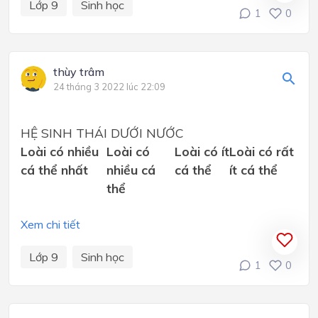
Lớp 9
Sinh học
1
0
thùy trâm
24 tháng 3 2022 lúc 22:09
HỆ SINH THÁI DƯỚI NƯỚC
Loài có nhiều
Loài có
Loài có ít
Loài có rất
cá thể nhất
nhiều cá
cá thể
ít cá thể
thể
Xem chi tiết
Lớp 9
Sinh học
1
0