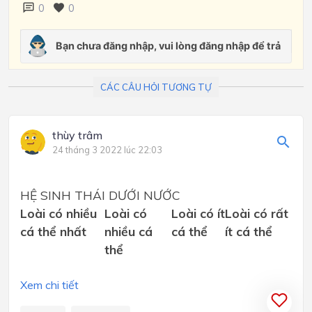
0
0
CÁC CÂU HỎI TƯƠNG TỰ
thùy trâm
24 tháng 3 2022 lúc 22:03
HỆ SINH THÁI DƯỚI NƯỚC
Loài có nhiều
Loài có
Loài có ít
Loài có rất
cá thể nhất
nhiều cá
cá thể
ít cá thể
thể
Xem chi tiết