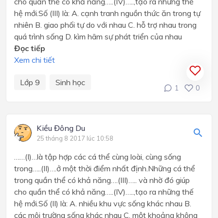
cho quần thể có khả năng…..(IV)…..,tạo ra những thế
hệ mới.Số (III) là: A. cạnh tranh nguồn thức ăn trong tự
nhiên B. giao phối tự do với nhau C. hỗ trợ nhau trong
quá trình sống D. kìm hãm sự phát triển của nhau
Đọc tiếp
Xem chi tiết
Lớp 9
Sinh học
1
0
Kiều Đông Du
25 tháng 8 2017 lúc 10:58
……(I)…là tập hợp các cá thể cùng loài, cùng sống
trong…..(II)….ở một thời điểm nhất định.Những cá thể
trong quần thể có khả năng….(III)….. và nhờ đó giúp
cho quần thể có khả năng…..(IV)…..,tạo ra những thế
hệ mới.Số (II) là: A. nhiều khu vực sống khác nhau B.
các môi trường sống khác nhau C. một khoảng không