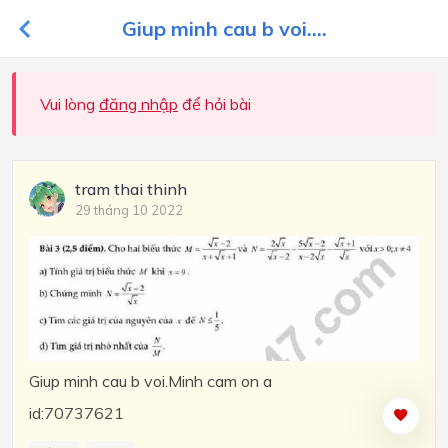
Giup minh cau b voi....
Vui lòng
đăng nhập
để hỏi bài
tram thai thinh
29 tháng 10 2022
Giup minh cau b voi.Minh cam on a
id:70737621