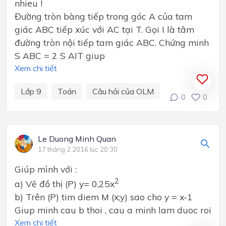
nhieu !
Đường tròn bàng tiếp trong góc A của tam
giác ABC tiếp xúc với AC tại T. Gọi I là tâm
đường tròn nội tiếp tam giác ABC. Chứng minh
S ABC = 2 S AIT giup
Xem chi tiết
Lớp 9
Toán
Câu hỏi của OLM
0
0
Le Duong Minh Quan
17 tháng 2 2016 lúc 20:30
Giúp mình với :
2
a) Vẽ đồ thị (P) y= 0,25x
b) Trên (P) tim diem M (x;y) sao cho y = x-1
Giup minh cau b thoi , cau a minh lam duoc roi
Xem chi tiết