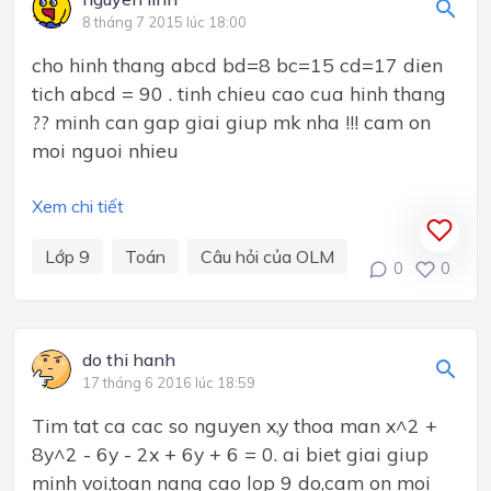
8 tháng 7 2015 lúc 18:00
cho hinh thang abcd bd=8 bc=15 cd=17 dien
tich abcd = 90 . tinh chieu cao cua hinh thang
?? minh can gap giai giup mk nha !!! cam on
moi nguoi nhieu
Xem chi tiết
Lớp 9
Toán
Câu hỏi của OLM
0
0
do thi hanh
17 tháng 6 2016 lúc 18:59
Tim tat ca cac so nguyen x,y thoa man x^2 +
8y^2 - 6y - 2x + 6y + 6 = 0. ai biet giai giup
minh voi,toan nang cao lop 9 do,cam on moi