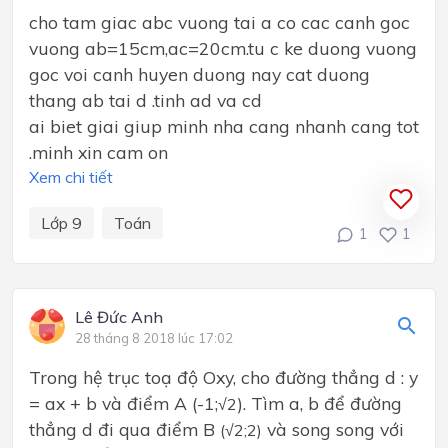
cho tam giac abc vuong tai a co cac canh goc
vuong ab=15cm,ac=20cm.tu c ke duong vuong
goc voi canh huyen duong nay cat duong
thang ab tai d .tinh ad va cd
ai biet giai giup minh nha cang nhanh cang tot
.minh xin cam on
Xem chi tiết
Lớp 9
Toán
1
1
Lê Đức Anh
28 tháng 8 2018 lúc 17:02
Trong hệ trục toạ độ Oxy, cho đường thẳng d : y
= ax + b và điểm A (-1;
). Tìm a, b để đường
√2
thẳng d đi qua điểm B
và song song với
(√2;2)