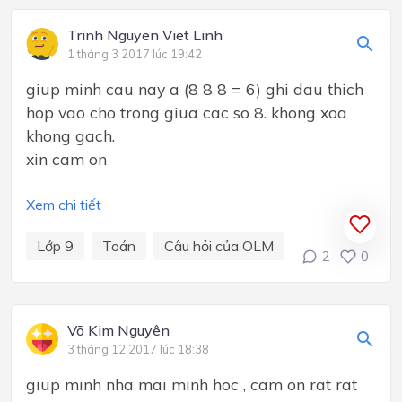
Trinh Nguyen Viet Linh
1 tháng 3 2017 lúc 19:42
giup minh cau nay a (8 8 8 = 6) ghi dau thich
hop vao cho trong giua cac so 8. khong xoa
khong gach.
xin cam on
Xem chi tiết
Lớp 9
Toán
Câu hỏi của OLM
2
0
Võ Kim Nguyên
3 tháng 12 2017 lúc 18:38
giup minh nha mai minh hoc , cam on rat rat