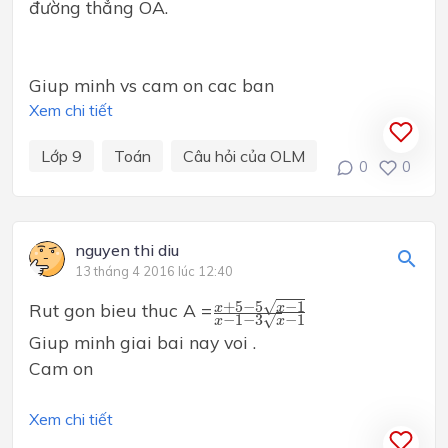
đường thẳng OA.
Giup minh vs cam on cac ban
Xem chi tiết
Lớp 9
Toán
Câu hỏi của OLM
0
0
nguyen thi diu
13 tháng 4 2016 lúc 12:40
x
+
5
−
5
x
−
1
x
−
1
−
3
x
−
1
√
+
5
−
5
−
1
Rut gon bieu thuc A =
x
x
√
−
1
−
3
−
1
x
x
Giup minh giai bai nay voi .
Cam on
Xem chi tiết