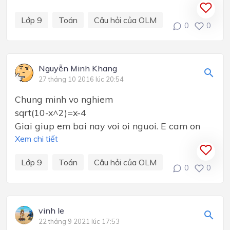
Lớp 9
Toán
Câu hỏi của OLM
0
0
Nguyễn Minh Khang
27 tháng 10 2016 lúc 20:54
Chung minh vo nghiem
sqrt(10-x^2)=x-4
Giai giup em bai nay voi oi nguoi. E cam on
Xem chi tiết
Lớp 9
Toán
Câu hỏi của OLM
0
0
vinh le
22 tháng 9 2021 lúc 17:53