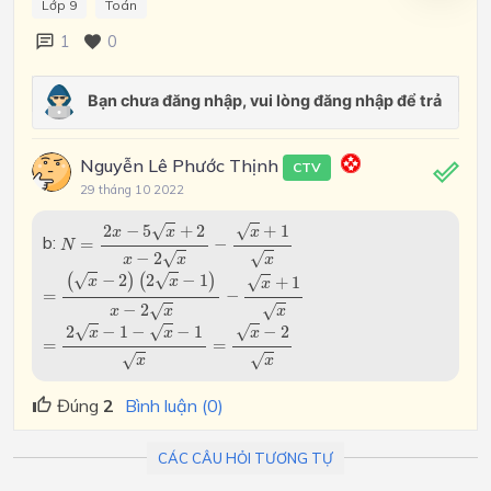
Lớp 9
Toán
1
0
Nguyễn Lê Phước Thịnh
CTV
29 tháng 10 2022
N
=
2
x
−
5
x
+
2
x
−
2
x
−
x
+
1
x
2
−
5
+
2
+
1
√
√
x
x
x
b:
=
−
N
−
2
√
√
x
x
x
=
(
x
−
2
)
(
2
x
−
1
)
x
−
2
x
−
x
+
1
x
(
−
2
)
(
2
−
1
)
√
√
+
1
√
x
x
x
=
−
−
2
√
√
x
x
x
=
2
x
−
1
−
x
−
1
x
=
x
−
2
x
2
−
1
−
−
1
−
2
√
√
√
x
x
x
=
=
√
√
x
x
Đúng
2
Bình luận (0)
CÁC CÂU HỎI TƯƠNG TỰ