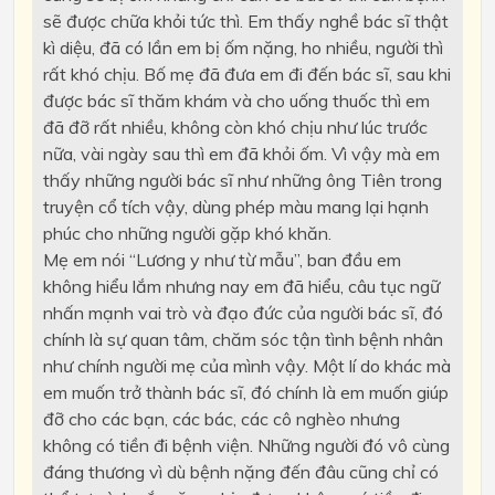
sẽ được chữa khỏi tức thì. Em thấy nghề bác sĩ thật
kì diệu, đã có lần em bị ốm nặng, ho nhiều, người thì
rất khó chịu. Bố mẹ đã đưa em đi đến bác sĩ, sau khi
được bác sĩ thăm khám và cho uống thuốc thì em
đã đỡ rất nhiều, không còn khó chịu như lúc trước
nữa, vài ngày sau thì em đã khỏi ốm. Vì vậy mà em
thấy những người bác sĩ như những ông Tiên trong
truyện cổ tích vậy, dùng phép màu mang lại hạnh
phúc cho những người gặp khó khăn.
Mẹ em nói “Lương y như từ mẫu”, ban đầu em
không hiểu lắm nhưng nay em đã hiểu, câu tục ngữ
nhấn mạnh vai trò và đạo đức của người bác sĩ, đó
chính là sự quan tâm, chăm sóc tận tình bệnh nhân
như chính người mẹ của mình vậy. Một lí do khác mà
em muốn trở thành bác sĩ, đó chính là em muốn giúp
đỡ cho các bạn, các bác, các cô nghèo nhưng
không có tiền đi bệnh viện. Những người đó vô cùng
đáng thương vì dù bệnh nặng đến đâu cũng chỉ có