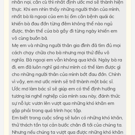
nhẫn nại, cần cù thì nhất định ước mơ sẽ thành hiện
thực. Khi em nhìn thấy những người thân của mình,
nhất bà là ngoại của em bị ốm căn bệnh quái ác
khiến bà đau đớn từng đêm không thể nào ngủ
được, thân thể của bà gầy đi từng ngày khiến em
vô cùng buồn bã.
Mẹ em và những người thân gia đình đã tìm đủ mọi
cách chạy chữa cho bà nhưng mọi thứ đều vô
nghĩa. Bà ngoại em vẫn không qua khỏi. Ngày bà ra
đi, em đã luôn nghĩ giá như mình có thể làm được gì
cho những người thân của mình bớt đau đớn. Chính
vì vậy, em mơ ước mình sẽ trở thành một bác sĩ.
Ước mơ làm bác sĩ sẽ giúp em có thể định hướng
tương lai nghề nghiệp của mình sau này, đánh thức
sự nỗ lực vươn lên vượt qua những khó khăn em
gặp phải trong quá trình học tập.
Em biết trong cuộc sống sẽ luôn có những khó khăn,
thử thách tồn tại cản bước chân đi tới của chúng ta.
Nhưng nếu chúng ta vượt qua được những khó khăn