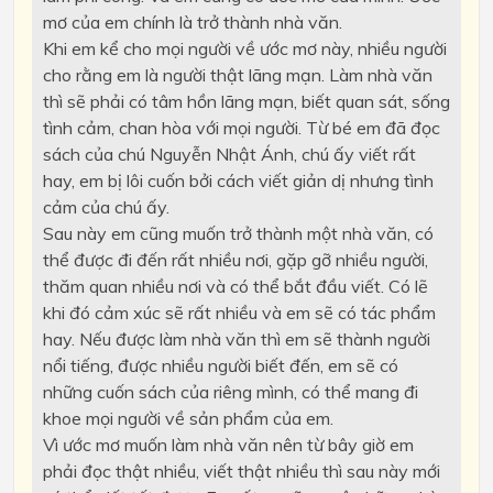
mơ của em chính là trở thành nhà văn.
Khi em kể cho mọi người về ước mơ này, nhiều người
cho rằng em là người thật lãng mạn. Làm nhà văn
thì sẽ phải có tâm hồn lãng mạn, biết quan sát, sống
tình cảm, chan hòa với mọi người. Từ bé em đã đọc
sách của chú Nguyễn Nhật Ánh, chú ấy viết rất
hay, em bị lôi cuốn bởi cách viết giản dị nhưng tình
cảm của chú ấy.
Sau này em cũng muốn trở thành một nhà văn, có
thể được đi đến rất nhiều nơi, gặp gỡ nhiều người,
thăm quan nhiều nơi và có thể bắt đầu viết. Có lẽ
khi đó cảm xúc sẽ rất nhiều và em sẽ có tác phẩm
hay. Nếu được làm nhà văn thì em sẽ thành người
nổi tiếng, được nhiều người biết đến, em sẽ có
những cuốn sách của riêng mình, có thể mang đi
khoe mọi người về sản phẩm của em.
Vì ước mơ muốn làm nhà văn nên từ bây giờ em
phải đọc thật nhiều, viết thật nhiều thì sau này mới