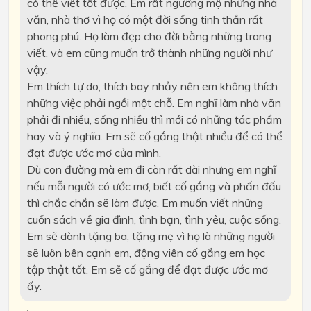
có thể viết tốt được. Em rất ngưỡng mộ những nhà
văn, nhà thơ vì họ có một đời sống tinh thần rất
phong phú. Họ làm đẹp cho đời bằng những trang
viết, và em cũng muốn trở thành những người như
vậy.
Em thích tự do, thích bay nhảy nên em không thích
những việc phải ngồi một chỗ. Em nghĩ làm nhà văn
phải đi nhiều, sống nhiều thì mới có những tác phẩm
hay và ý nghĩa. Em sẽ cố gắng thật nhiều để có thể
đạt được ước mơ của mình.
Dù con đường mà em đi còn rất dài nhưng em nghĩ
nếu mỗi người có ước mơ, biết cố gắng và phấn đấu
thì chắc chắn sẽ làm được. Em muốn viết những
cuốn sách về gia đình, tình bạn, tình yêu, cuộc sống.
Em sẽ dành tặng ba, tặng mẹ vì họ là những người
sẽ luôn bên cạnh em, động viên cố gắng em học
tập thật tốt. Em sẽ cố gắng để đạt được ước mơ
ấy.