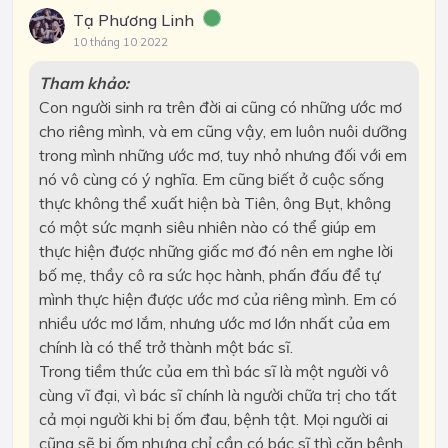
Tạ Phương Linh
10 tháng 10 2022
Tham khảo:
Con người sinh ra trên đời ai cũng có những ước mơ
cho riêng mình, và em cũng vậy, em luôn nuôi dưỡng
trong mình những ước mơ, tuy nhỏ nhưng đối với em
nó vô cùng có ý nghĩa. Em cũng biết ở cuộc sống
thực không thể xuất hiện bà Tiên, ông Bụt, không
có một sức mạnh siêu nhiên nào có thể giúp em
thực hiện được những giấc mơ đó nên em nghe lời
bố mẹ, thầy cô ra sức học hành, phấn đấu để tự
mình thực hiện được ước mơ của riêng mình. Em có
nhiều ước mơ lắm, nhưng ước mơ lớn nhất của em
chính là có thể trở thành một bác sĩ.
Trong tiềm thức của em thì bác sĩ là một người vô
cùng vĩ đại, vì bác sĩ chính là người chữa trị cho tất
cả mọi người khi bị ốm đau, bệnh tật. Mọi người ai
cũng sẽ bị ốm nhưng chỉ cần có bác sĩ thì căn bệnh