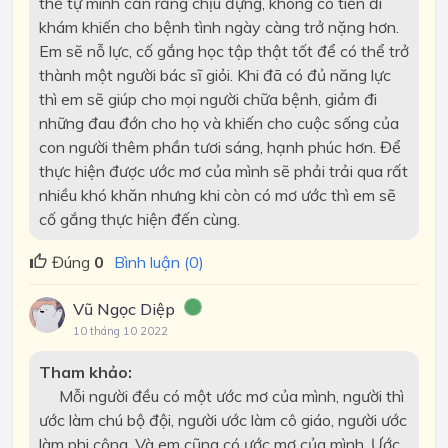
thể tự mình cắn răng chịu đựng, không có tiền đi
khám khiến cho bệnh tình ngày càng trở nặng hơn.
Em sẽ nỗ lực, cố gắng học tập thật tốt để có thể trở
thành một người bác sĩ giỏi. Khi đã có đủ năng lực
thì em sẽ giúp cho mọi người chữa bệnh, giảm đi
những đau đớn cho họ và khiến cho cuộc sống của
con người thêm phần tươi sáng, hạnh phúc hơn. Để
thực hiện được ước mơ của mình sẽ phải trải qua rất
nhiều khó khăn nhưng khi còn có mơ ước thì em sẽ
cố gắng thực hiện đến cùng.
Đúng
0
Bình luận (0)
Vũ Ngọc Diệp
10 tháng 10 2022
Tham khảo:
Mỗi người đều có một ước mơ của mình, người thì
ước làm chú bộ đội, người ước làm cô giáo, người ước
làm phi công. Và em cũng có ước mơ của mình. Ước