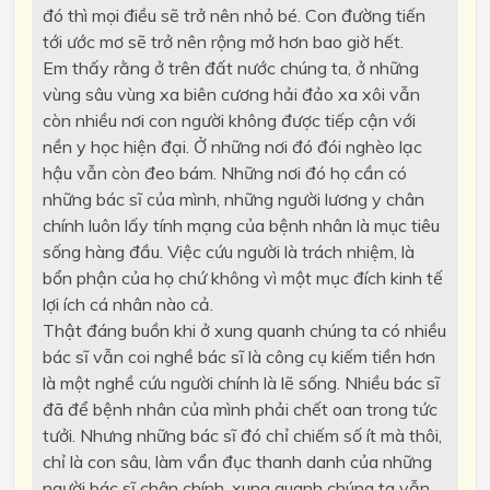
đó thì mọi điều sẽ trở nên nhỏ bé. Con đường tiến
tới ước mơ sẽ trở nên rộng mở hơn bao giờ hết.
Em thấy rằng ở trên đất nước chúng ta, ở những
vùng sâu vùng xa biên cương hải đảo xa xôi vẫn
còn nhiều nơi con người không được tiếp cận với
nền y học hiện đại. Ở những nơi đó đói nghèo lạc
hậu vẫn còn đeo bám. Những nơi đó họ cần có
những bác sĩ của mình, những người lương y chân
chính luôn lấy tính mạng của bệnh nhân là mục tiêu
sống hàng đầu. Việc cứu người là trách nhiệm, là
bổn phận của họ chứ không vì một mục đích kinh tế
lợi ích cá nhân nào cả.
Thật đáng buồn khi ở xung quanh chúng ta có nhiều
bác sĩ vẫn coi nghề bác sĩ là công cụ kiếm tiền hơn
là một nghề cứu người chính là lẽ sống. Nhiều bác sĩ
đã để bệnh nhân của mình phải chết oan trong tức
tưởi. Nhưng những bác sĩ đó chỉ chiếm số ít mà thôi,
chỉ là con sâu, làm vẩn đục thanh danh của những
người bác sĩ chân chính, xung quanh chúng ta vẫn