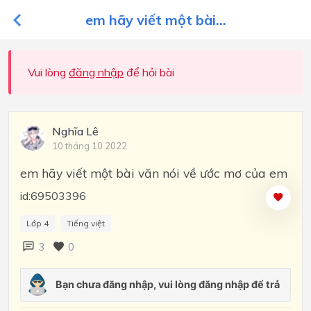
em hãy viết một bài...
Vui lòng
đăng nhập
để hỏi bài
Nghĩa Lê
10 tháng 10 2022
em hãy viết một bài văn nói về ước mơ của em
id:69503396
Lớp 4
Tiếng việt
3
0