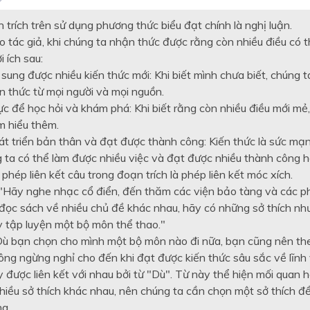
trích trên sử dụng phương thức biểu đạt chính là nghị luận.
 tác giả, khi chúng ta nhận thức được rằng còn nhiều điều có t
i ích sau:
sung được nhiều kiến thức mới: Khi biết mình chưa biết, chúng 
ến thức từ mọi người và mọi nguồn.
ực để học hỏi và khám phá: Khi biết rằng còn nhiều điều mới mẻ
m hiểu thêm.
t triển bản thân và đạt được thành công: Kiến thức là sức mạnh
g ta có thể làm được nhiều việc và đạt được nhiều thành công h
phép liên kết câu trong đoạn trích là phép liên kết móc xích.
 "Hãy nghe nhạc cổ điển, đến thăm các viện bảo tàng và các 
 đọc sách về nhiều chủ đề khác nhau, hãy có những sở thích như
y tập luyện một bộ môn thể thao."
Dù bạn chọn cho mình một bộ môn nào đi nữa, bạn cũng nên th
ông ngừng nghỉ cho đến khi đạt được kiến thức sâu sắc về lĩnh 
 được liên kết với nhau bởi từ "Dù". Từ này thể hiện mối quan 
nhiều sở thích khác nhau, nên chúng ta cần chọn một sở thích đ
ng.