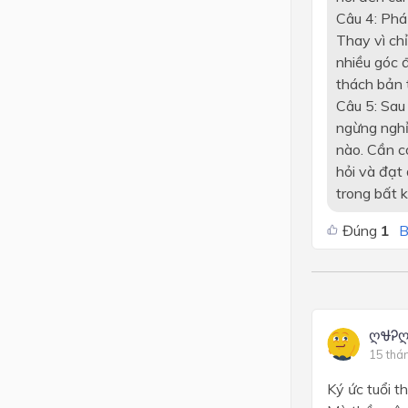
Câu 4: Phá
Thay vì ch
nhiều góc 
thách bản 
Câu 5: Sau 
ngừng nghỉ:
nào. Cần c
hỏi và đạt
trong bất k
Đúng
1
B
ღᏠᎮ
15 thá
Ký ức tuổi t