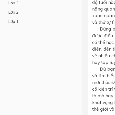
độ tuổi nà
Lớp 3
năng quan 
Lớp 4
Lớp 2
xung quanh
Lớp 3
Lớp 1
và thử tự 
Lớp 2
Đừng bao g
được điều 
Lớp 1
có thể học
điển, đến 
về nhiều c
hay tập lu
Dù bạn ch
và tìm hiể
mới thôi. 
cố kiến tr
tò mò hay 
khát vọng 
thế giới và