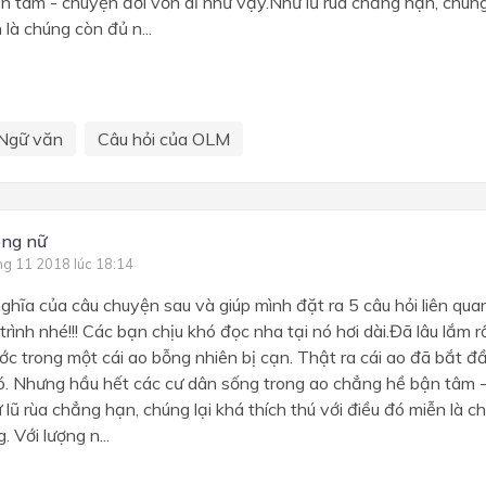
 tâm - chuyện đời vốn dĩ như vậy.Như lũ rùa chẳng hạn, chúng l
 là chúng còn đủ n...
Ngữ văn
Câu hỏi của OLM
long nữ
ng 11 2018 lúc 18:14
hĩa của câu chuyện sau và giúp mình đặt ra 5 câu hỏi liên qu
rình nhé!!! Các bạn chịu khó đọc nha tại nó hơi dài.Đã lâu lắm rồi
c trong một cái ao bỗng nhiên bị cạn. Thật ra cái ao đã bắt đ
đó. Nhưng hầu hết các cư dân sống trong ao chẳng hề bận tâm -
lũ rùa chẳng hạn, chúng lại khá thích thú với điều đó miễn là 
. Với lượng n...