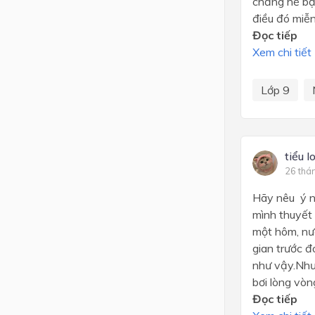
chẳng hề bận
điều đó miễn
Đọc tiếp
Xem chi tiết
Lớp 9
tiểu 
26 thá
Hãy nêu ý ng
mình thuyết t
một hôm, nướ
gian trước 
như vậy.Như 
bơi lòng vòng
Đọc tiếp