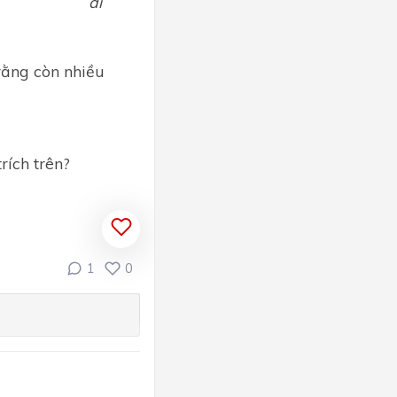
ếu xanh đi
 rằng còn nhiều
rích trên?
1
0