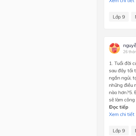
Xem chi tiết
Lớp 9
nguy
26 thá
1. Tuổi đời
sau đây tồi 
ngắn ngủi, t
những điều 
nào hơn?5. Đ
sẽ làm công 
Đọc tiếp
Xem chi tiết
Lớp 9