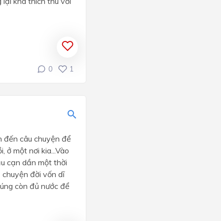
ại khá thích thú với
0
1
an đến câu chuyện để
, ở một nơi kia...Vào
ầu cạn dần một thời
 chuyện đời vốn dĩ
chúng còn đủ nước để