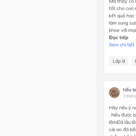
Mà thầy cô ư
tốt cho con 
kết quả học 
làm sung sướ
khoe với mọi.
Đọc tiếp
Xem chi tiết
Lớp 9
tiểu 
3 thán
Hãy nêu ý ng
. Nếu được b
lắmĐã lâu lắ
cái ao đã bắ