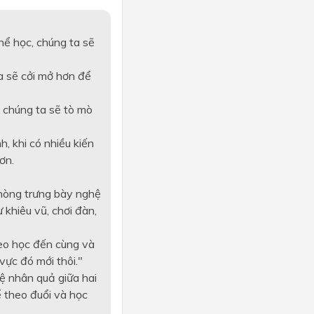
hể học, chúng ta sẽ
ta sẽ cởi mở hơn để
, chúng ta sẽ tò mò
, khi có nhiều kiến
ơn.
phòng trưng bày nghệ
 khiêu vũ, chơi đàn,
eo học đến cùng và
vực đó mới thôi."
hệ nhân quả giữa hai
ể theo đuổi và học