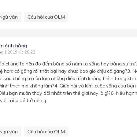
Ngữ văn
Câu hỏi của OLM
ễn ánh hằng
ng 1 2019 lúc 20:22
 của chúng ta nên đo đếm bằng số năm ta sống hay bằng sự trưở
tệ hơn: cố gắng rồi thất bại hay chưa bao giờ chịu cố gắng?3. 
ại sao chúng ta còn làm những điều mình không thích trong khi
mình thích mà không làm?4. Giữa nói và làm, cuộc sống của bạ
iều bạn muốn thay đổi nhất trên thế giới này là gì?6. Nếu hạnh
việc nào để trở nên g...
Ngữ văn
Câu hỏi của OLM