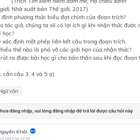
ích
Tìm kiếm niềm đam mê, Hộ chi
iới,
Nhà xuất bản Thế giới, 2017)
định phương thức biểu đạt chính của đoạn trích?
o tác giả, chúng ta sẽ có lợi ích gì khi nhận thức được
ể học?
xác định một phép liên kết câu trong đoạn trích.
hiểu thế nào là phá vỡ các giới hạn của nhận thức?
rút ra được bài học gì cho bản thân sau khi đọc đoạn t
 cần câu 3, 4 và 5 ạ)
Ngữ văn
Nguyên Khải
g 4 2024 lúc 23:56