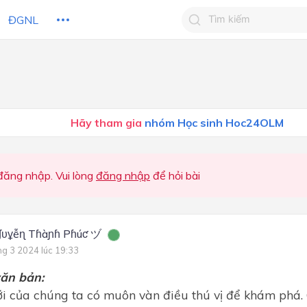
ĐGNL
Tìm kiếm câu trả lờ
Tìm kiếm câu trả lời c
 HỌC
CHỦ ĐỀ / CHƯƠNG
bạn
Hãy tham gia
nhóm Học sinh Hoc24OLM
ăng nhập. Vui lòng
đăng nhập
để hỏi bài
ɠυұễɳ Tɦàɲɦ Pɦúƈ ヅ
ng 3 2024 lúc 19:33
văn bản:
của chúng ta có muôn vàn điều thú vị để khám phá.