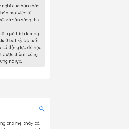
y nghĩ của bản thân.
nhận mọi việc từ
mới và sẵn sàng thử
 một quá trình không
dù ở bất kỳ độ tuổi
a có động lực để học
ạt được thành công
ừng nỗ lực.
lòng cha mẹ, thầy cô.