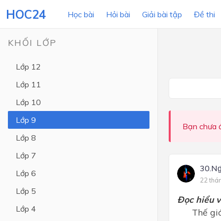
HOC24
Học bài
Hỏi bài
Giải bài tập
Đề thi
KHỐI LỚP
Lớp 12
LỚP HỌC
MÔN
Lớp 11
Lớp 12
Lớp 10
Lớp 11
Lớp 9
Bạn chưa đ
Lớp 10
Lớp 8
Lớp 9
Lớp 7
Lớp 8
30.N
Lớp 6
22 thá
Lớp 7
Lớp 5
Đọc hiểu 
Lớp 6
Lớp 4
Thế giới 
Lớp 5