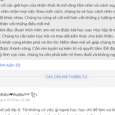
 vỡ các giới hạn của nhận thức là mở rộng tầm nhìn và cách su
ỉ nhìn nhận mọi việc theo một cách, chúng ta sẽ học cách nhìn 
độ khác nhau. Chúng ta cũng sẽ cởi mở hơn với những ý tưởng 
thân với những điều mới mẻ.
khi đọc đoạn trích trên, em rút ra được bài học sau: Học tập là
 Chúng ta cần luôn học hỏi và trau dồi kiến thức cho bản thân, 
ó khát vọng khám phá và tìm tòi: Niềm đam mê sẽ giúp chúng t
 được thành công. Cần rèn luyện sự kiên trì và quyết tâm: Để đ
ỳ lĩnh vực nào, chúng ta cần phải kiên trì theo đuổi và không ng
ình luận (
0
)
CÁC CÂU HỎI TƯƠNG TỰ
ღĐiền❤RaiBo༻꧂
ng 4 2019 lúc 21:48
hơCuối lớp 8. Tôi không có việc gì ngoài học, học chỉ để làm vui 