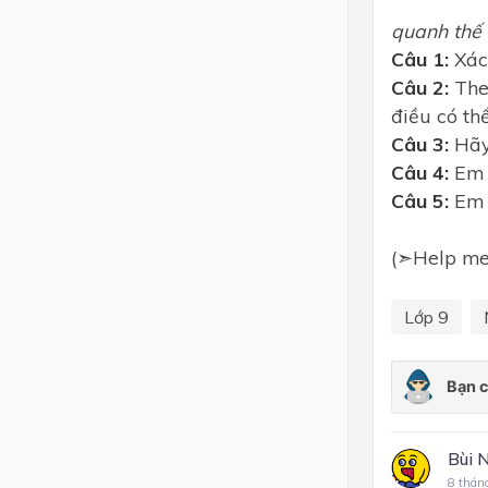
(Tr
quanh thế g
Câu 1:
Xác 
Câu 2:
The
điều có th
Câu 3:
Hãy 
Câu 4:
Em 
Câu 5
:
Em 
(➣Help me,
Lớp 9
Bùi 
8 thán