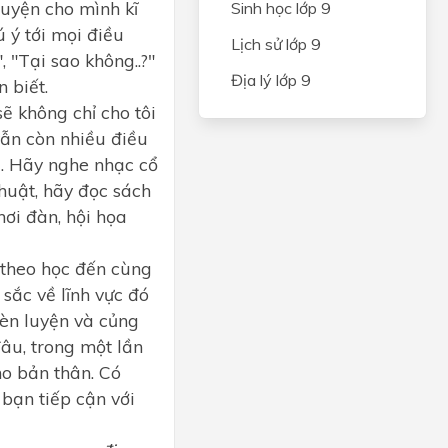
luyện cho mình kĩ
Sinh học lớp 9
 ý tới mọi điều
Lịch sử lớp 9
 "Tại sao không..?"
Địa lý lớp 9
 biết.
ẽ không chỉ cho tôi
vẫn còn nhiều điều
i. Hãy nghe nhạc cổ
huật, hãy đọc sách
hơi đàn, hội họa
theo học đến cùng
sắc về lĩnh vực đó
rèn luyện và củng
đâu, trong một lần
o bản thân. Có
bạn tiếp cận với