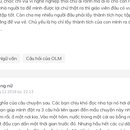
, chắc chỉ vui vì nghề nghiệp thôi chứ ai rảnh mà đi lo cho con
nhà người ta để mình được lợi chứ thật ra thì giáo viên đâu có v
tập tốt. Còn cha mẹ nhiều người đâu phải lấy thành tích học tậ
ng để vui vẻ. Chủ yếu là họ chỉ lấy thành tích của con mình ra
..
Ngữ văn
Câu hỏi của OLM
long nữ
g 12 2018 lúc 22:13
hĩa của câu chuyện sau. Các bạn chịu khó đọc nha tại nó hơi 
ạn giúp mình đặt ra 3 câu hỏi liên quan đến mẩu chuyện này n
m rồi, ở một nơi kia...Vào một hôm, nước trong một cái ao bỗng n
t đầu cạn dần một thời gian trước đó. Nhưng hầu hết các cư d