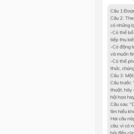
Câu 1:Đoạn 
Câu 2: Theo
có những lợ
-Có thể bổ 
tiếp thu ki
-Có động l
và muốn tì
-Có thể phá
thức, chún
Câu 3: Một 
Câu trước:
thuật, hãy
hội họa ha
Câu sau: "
tìm hiểu kh
Hai câu này
câu: vì có 
hỏi đến cù