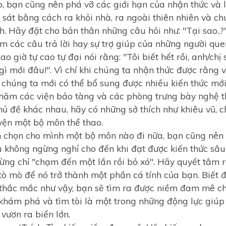
o, bạn cũng nên phá vỡ các giới hạn của nhận thức và 
sát bằng cách ra khỏi nhà, ra ngoài thiên nhiên và chú
. Hãy đặt cho bản thân những câu hỏi như: "Tại sao..?",
tìm các câu trả lời hay sự trợ giúp của những người quen
iờ tự cao tự đại nói rằng: "Tôi biết hết rồi, anh/chị s
gì mới đâu!". Vì chỉ khi chúng ta nhận thức được rằng 
, chúng ta mới có thể bổ sung được nhiều kiến thức mớ
thăm các viện bảo tàng và các phòng trưng bày nghệ t
hủ đề khác nhau, hãy có những sở thích như khiêu vũ, c
yện một bộ môn thể thao.
ọn cho mình một bộ môn nào đi nữa, bạn cũng nên 
u không ngừng nghỉ cho đến khi đạt được kiến thức sâu 
Đừng chỉ "chạm đến một lần rồi bỏ xó". Hãy quyết tâm 
í tò mò để nó trở thành một phần cá tính của bạn. Biết 
thắc mắc như vậy, bạn sẽ tìm ra được niềm đam mê ch
khám phá và tìm tòi là một trong những động lực giúp 
 vươn ra biển lớn.