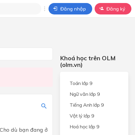
Đăng nhập
Đăng ký
i
ho câu hỏi của
BÀI HỌC
Khoá học trên OLM
(olm.vn)
Toán lớp 9
Ngữ văn lớp 9
Tiếng Anh lớp 9
Vật lý lớp 9
Hoá học lớp 9
 Cho dù bạn đang ở