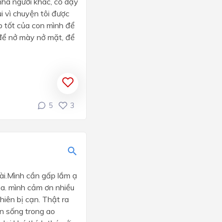
 nhà người khác, cố dạy
ui vì chuyện tôi được
p tốt của con mình để
 để nở mày nở mặt, để
5
3
dài.Mình cần gấp lắm ạ
ha. mình cảm ơn nhiều
hiên bị cạn. Thật ra
ân sống trong ao