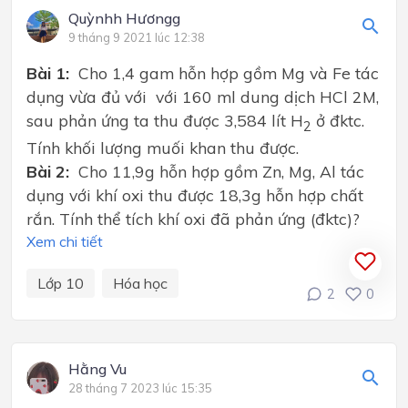
Quỳnhh Hươngg
9 tháng 9 2021 lúc 12:38
Bài 1:
Cho 1,4 gam hỗn hợp gồm Mg và Fe tác
dụng vừa đủ với với 160 ml dung dịch HCl 2M,
sau phản ứng ta thu được 3,584 lít H
ở đktc.
2
Tính khối lượng muối khan thu được.
Bài 2:
Cho 11,9g hỗn hợp gồm Zn, Mg, Al tác
dụng với khí oxi thu được 18,3g hỗn hợp chất
rắn. Tính thể tích khí oxi đã phản ứng (đktc)?
Xem chi tiết
Lớp 10
Hóa học
2
0
Hằng Vu
28 tháng 7 2023 lúc 15:35