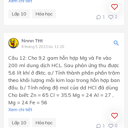
Xem chi tiết
Lớp 10
Hóa học
1
2
Nnnn Tttt
8 tháng 5 2023 lúc 11:20
Câu 12: Cho 9,2 gam hỗn hợp Mg và Fe vào
200 ml dung dịch HCL. Sau phản ứng thu được
5,6 lít khí ở đktc. a./ Tỉnh thành phần phần trăm
theo khối lượng mỗi kim loại trong hỗn hợp ban
đầu. b./ Tính nồng độ mol của dd HCl đã dùng
Cho biết: Zn = 65 Cl = 35.5 Mg = 24 Al = 27 ,
Mg = 24 Fe = 56
Xem chi tiết
Lớp 10
Hóa học
1
0