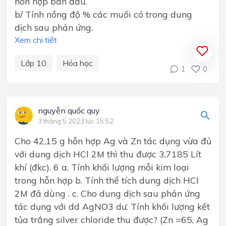
hỗn hợp ban đầu.
b/ Tính nồng độ % các muối có trong dung
dịch sau phản ứng.
Xem chi tiết
Lớp 10
Hóa học
1
0
nguyễn quốc quy
3 tháng 5 2023 lúc 15:52
Cho 42,15 g hỗn hợp Ag và Zn tác dụng vừa đủ
với dung dịch HCl 2M thì thu được 3,7185 Lít
khí (đkc). 6 a. Tính khối lượng mỗi kim loại
trong hỗn hợp b. Tính thể tích dung dịch HCl
2M đã dùng . c. Cho dung dịch sau phản ứng
tác dụng với dd AgNO3 dư. Tính khối lượng kết
tủa trắng silver chloride thu được? (Zn =65, Ag