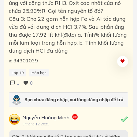
ứng với công thức RH3. Oxit cao nhất của nó
chứa 25,93%R. Gọi tên nguyên tố đó?
Câu 3: Cho 22 gam hỗn hợp Fe và Al tác dụng
vừa đủ với dung dịch HCl 3,7%. Sau phản ứng
thu được 17,92 lít khí(đktc) a. Tính% khối lượng
mỗi kim loại trong hỗn hợp. b. Tính khối lượng
dung dịch HCl đã dùng
id:34301039
Lớp 10
Hóa học
1
0
Nguyễn Hoàng Minh
3 tháng 12 2021
Câu 2: Một nguyên tố R tạo hợp chất khí với hiđro