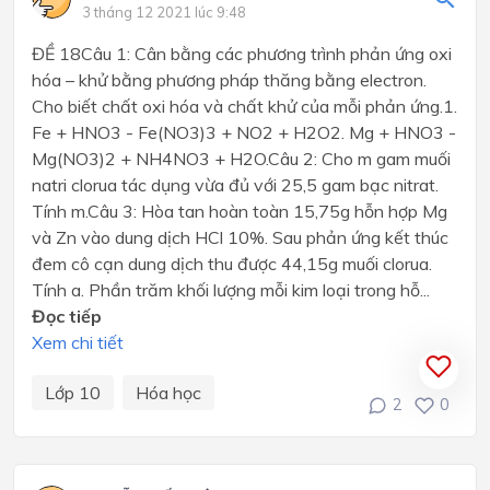
3 tháng 12 2021 lúc 9:48
ĐỀ 18Câu 1: Cân bằng các phương trình phản ứng oxi
hóa – khử bằng phương pháp thăng bằng electron.
Cho biết chất oxi hóa và chất khử của mỗi phản ứng.1.
Fe + HNO3 - Fe(NO3)3 + NO2 + H2O2. Mg + HNO3 -
Mg(NO3)2 + NH4NO3 + H2O.Câu 2: Cho m gam muối
natri clorua tác dụng vừa đủ với 25,5 gam bạc nitrat.
Tính m.Câu 3: Hòa tan hoàn toàn 15,75g hỗn hợp Mg
và Zn vào dung dịch HCl 10%. Sau phản ứng kết thúc
đem cô cạn dung dịch thu được 44,15g muối clorua.
Tính a. Phần trăm khối lượng mỗi kim loại trong hỗ...
Đọc tiếp
Xem chi tiết
Lớp 10
Hóa học
2
0