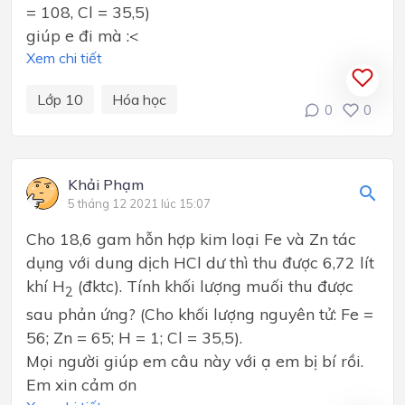
= 108, Cl = 35,5)
giúp e đi mà :<
Xem chi tiết
Lớp 10
Hóa học
0
0
Khải Phạm
5 tháng 12 2021 lúc 15:07
Cho 18,6 gam hỗn hợp kim loại Fe và Zn tác
dụng với dung dịch HCl dư thì thu được 6,72 lít
khí H
(đktc). Tính khối lượng muối thu được
2
sau phản ứng? (Cho khối lượng nguyên tử: Fe =
56; Zn = 65; H = 1; Cl = 35,5).
Mọi người giúp em câu này với ạ em bị bí rồi.
Em xin cảm ơn