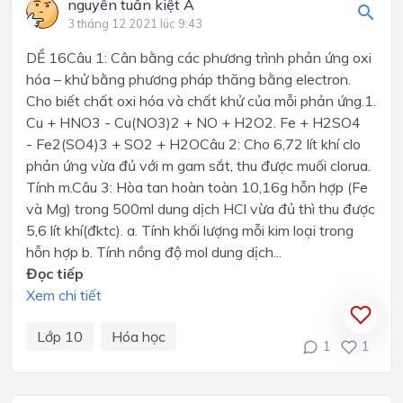
nguyễn tuấn kiệt A
3 tháng 12 2021 lúc 9:43
DỀ 16Câu 1: Cân bằng các phương trình phản ứng oxi
hóa – khử bằng phương pháp thăng bằng electron.
Cho biết chất oxi hóa và chất khử của mỗi phản ứng.1.
Cu + HNO3 - Cu(NO3)2 + NO + H2O2. Fe + H2SO4
- Fe2(SO4)3 + SO2 + H2OCâu 2: Cho 6,72 lít khí clo
phản ứng vừa đủ với m gam sắt, thu được muối clorua.
Tính m.Câu 3: Hòa tan hoàn toàn 10,16g hỗn hợp (Fe
và Mg) trong 500ml dung dịch HCl vừa đủ thì thu được
5,6 lít khí(đktc). a. Tính khối lượng mỗi kim loại trong
hỗn hợp b. Tính nồng độ mol dung dịch...
Đọc tiếp
Xem chi tiết
Lớp 10
Hóa học
1
1