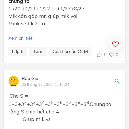
chứng tỏ
1 /20 +1/21+1/22+....+1/27>8/27
Mik cần gấp mn giúp mik với
Mink sẽ tik 2 cái
Xem chi tiết
Lớp 6
Toán
Câu hỏi của OLM
1
0
Bảo Gia
22 tháng 12 2022 lúc 14:04
Cho S =
2
3
4
5
6
7
8
9
1+3+3
+3
+3
+3
+3
+3
+3
+3
.Chứng tỏ
rằng S chia hết cho 4
Giup mik vs