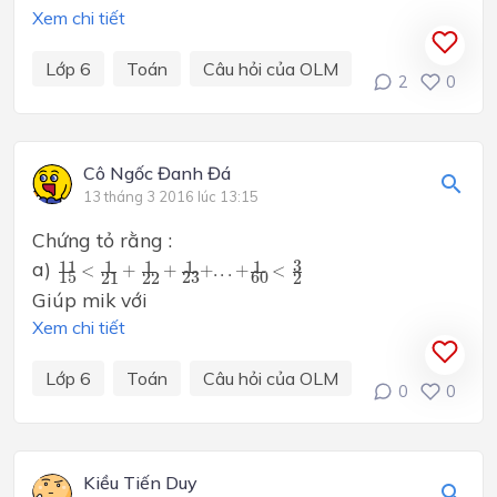
Xem chi tiết
Lớp 6
Toán
Câu hỏi của OLM
2
0
Cô Ngốc Đanh Đá
13 tháng 3 2016 lúc 13:15
Chứng tỏ rằng :
11
15
<
1
21
+
1
22
+
1
23
+
.
.
.
+
1
60
<
3
2
a)
3
11
1
1
1
1
<
+
+
+
.
.
.
+
<
15
23
60
21
22
2
Giúp mik với
Xem chi tiết
Lớp 6
Toán
Câu hỏi của OLM
0
0
Kiều Tiến Duy