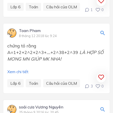
Lớp 6
Toán
Câu hỏi của OLM
1
0
Toan Pham
8 tháng 12 2018 lúc 9:24
chứng tỏ rằng
A=1+2+2^2+2^3+.....+2^38+2^39
LÀ HỢP SỐ
MONG MN GIÚP MK NHA!
Xem chi tiết
Lớp 6
Toán
Câu hỏi của OLM
3
0
soái cưa Vương Nguyên
25 tháng 9 2016 lúc 20:45