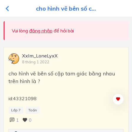
cho hình vẽ bên số c...
Vui lòng
đăng nhập
để hỏi bài
XxIm_LoneLyxX
8 tháng 1 2022
cho hình vẽ bên số cập tam giác bằng nhau
trên hình là ?
id:43321098
Lớp 7
Toán
1
0