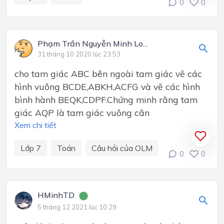
0
0
Phạm Trần Nguyễn Minh Lo...
31 tháng 10 2020 lúc 23:53
cho tam giác ABC bên ngoài tam giác vẽ các
hình vuông BCDE,ABKH,ACFG và vẽ các hình
bình hành BEQK,CDPF.Chứng minh rằng tam
giác AQP là tam giác vuông cân
Xem chi tiết
Lớp 7
Toán
Câu hỏi của OLM
0
0
HMinhTD
5 tháng 12 2021 lúc 10:29