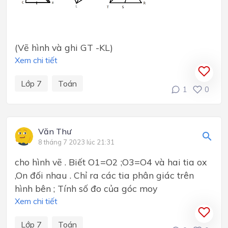
(Vẽ hình và ghi GT -KL)
Xem chi tiết
Lớp 7
Toán
1
0
Văn Thư
8 tháng 7 2023 lúc 21:31
cho hình vẽ . Biết O1=O2 ;O3=O4 và hai tia ox
,On đối nhau . Chỉ ra các tia phân giác trên
hình bên ; Tính số đo của góc moy
Xem chi tiết
Lớp 7
Toán