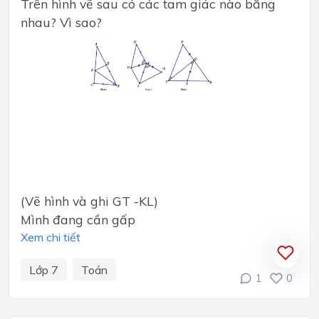
Trên hình vẽ sau có các tam giác nào bằng
nhau? Vì sao?
(Vẽ hình và ghi GT -KL)
Mình đang cần gấp
Xem chi tiết
Lớp 7
Toán
1
0