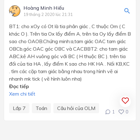
Hoàng Minh Hiếu
19 tháng 2 2020 lúc 21:31
BT1: cho xOy có Ot là tia phân giác , C thuộc Om ( C
khác O ). Trên tia Ox lấy điểm A, trên tia Oy lấy điểm B
sao cho OAOB.Chứng minh:a,tam giác OAC tam giác
OBCb,góc OAC góc OBC và CACBBT2: cho tam giác
ABC,kẻ AH vuông góc với BC ( H thuộc BC ). trên tia
đối của tia HA , lấy điểm K sao cho HK HA . Nối KB,KC
. tìm các cặp tam giác bằng nhau trong hình vẽ ai
nhanh mk tick ( vẽ hình luôn nha)
Đọc tiếp
Xem chi tiết
Lớp 7
Toán
Câu hỏi của OLM
1
0