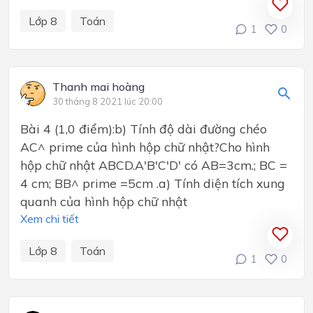
Lớp 8
Toán
1
0
Thanh mai hoàng
30 tháng 8 2021 lúc 20:00
Bài 4 (1,0 điểm):b) Tính độ dài đường chéo
AC^ prime của hình hộp chữ nhật?Cho hình
hộp chữ nhật ABCD.A'B'C'D' có AB=3cm.; BC =
4 cm; BB^ prime =5cm .a) Tính diện tích xung
quanh của hình hộp chữ nhật
Xem chi tiết
Lớp 8
Toán
1
0