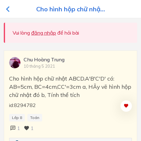
Cho hình hộp chữ nhậ...
Vui lòng
đăng nhập
để hỏi bài
Chu Hoàng Trung
10 tháng 5 2021
Cho hình hộp chữ nhật ABCD.A'B'C'D' có:
AB=5cm, BC=4cm,CC'=3cm a, HÃy vẽ hình hộp
chữ nhật đó b, Tính thể tích
id:8294782
Lớp 8
Toán
1
1