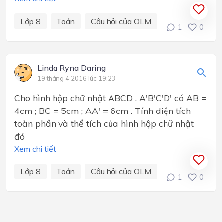
Lớp 8
Toán
Câu hỏi của OLM
1
0
Linda Ryna Daring
19 tháng 4 2016 lúc 19:23
Cho hình hộp chữ nhật ABCD . A'B'C'D' có AB =
4cm ; BC = 5cm ; AA' = 6cm . Tính diện tích
toàn phần và thể tích của hình hộp chữ nhật
đó
Xem chi tiết
Lớp 8
Toán
Câu hỏi của OLM
1
0