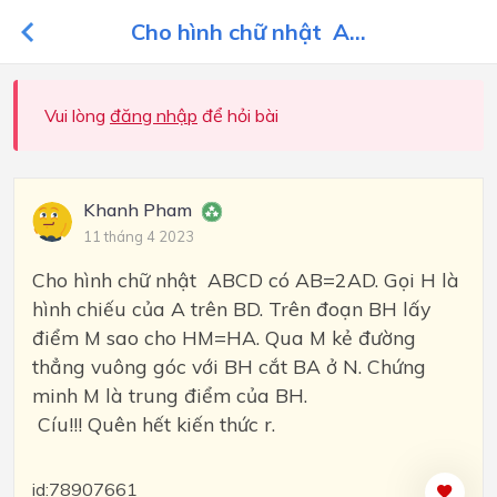
Cho hình chữ nhật A...
Vui lòng
đăng nhập
để hỏi bài
Khanh Pham
11 tháng 4 2023
Cho hình chữ nhật ABCD có AB=2AD. Gọi H là
hình chiếu của A trên BD. Trên đoạn BH lấy
điểm M sao cho HM=HA. Qua M kẻ đường
thẳng vuông góc với BH cắt BA ở N. Chứng
minh M là trung điểm của BH.
Cíu!!! Quên hết kiến thức r.
id:78907661