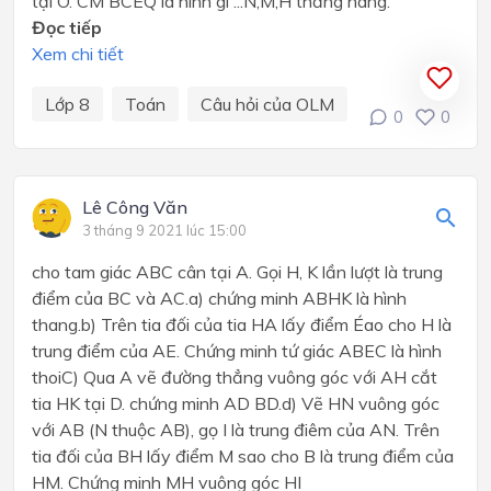
tại O. CM BCEQ là hình gì ...N,M,H thẳng hàng.
Đọc tiếp
Xem chi tiết
Lớp 8
Toán
Câu hỏi của OLM
0
0
Lê Công Văn
3 tháng 9 2021 lúc 15:00
cho tam giác ABC cân tại A. Gọi H, K lần lượt là trung
điểm của BC và AC.a) chứng minh ABHK là hình
thang.b) Trên tia đối của tia HA lấy điểm Éao cho H là
trung điểm của AE. Chứng minh tứ giác ABEC là hình
thoiC) Qua A vẽ đường thẳng vuông góc với AH cắt
tia HK tại D. chứng minh AD BD.d) Vẽ HN vuông góc
với AB (N thuộc AB), gọ I là trung điêm của AN. Trên
tia đối của BH lấy điểm M sao cho B là trung điểm của
HM. Chứng minh MH vuông góc HI