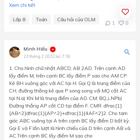
Xem chi tiết
Lớp 8
Toán
Câu hỏi của OLM
1
0
Minh Hiếu
23 tháng 2 2022 lúc 7:36
1. Cho hình chữ nhật ABCD, AB 2AD. Trên cạnh AD
lấy điểm M, trên cạnh BC lấy điểm P sao cho AM CP.
Kẻ BH vuông góc với AC tại H. Gọi Q là trung điểm của
CH, đường thẳng kẻ qua P song song với MQ cắt AC
tại N.a) Khi M là trung điểm của AD. CM: BQ⊥NPb)
Đường thẳng AP cắt CD tại điểm F. CMR: dfrac{1}
{AB^2}dfrac{1}{AP^2}+dfrac{1}{4AF^2}2. Cho tam
giác ABC vuông tại A trên cạnh BC lấy điểm D bất kỳ.
Gọi E và F lần lượt là hình chiếu của D trên cạnh AB và
AC.Trên cạnh BC lấy điểm M sao cho