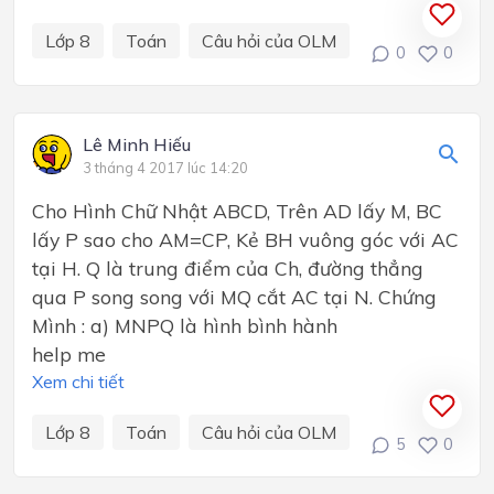
Lớp 8
Toán
Câu hỏi của OLM
0
0
Lê Minh Hiếu
3 tháng 4 2017 lúc 14:20
Cho Hình Chữ Nhật ABCD, Trên AD lấy M, BC
lấy P sao cho AM=CP, Kẻ BH vuông góc với AC
tại H. Q là trung điểm của Ch, đường thẳng
qua P song song với MQ cắt AC tại N. Chứng
Mình : a) MNPQ là hình bình hành
help me
Xem chi tiết
Lớp 8
Toán
Câu hỏi của OLM
5
0