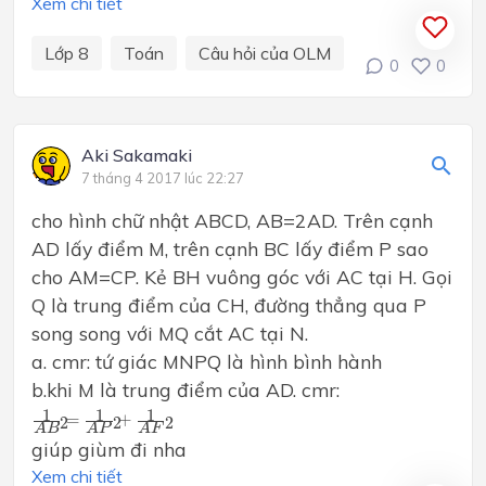
Xem chi tiết
Lớp 8
Toán
Câu hỏi của OLM
0
0
Aki Sakamaki
7 tháng 4 2017 lúc 22:27
cho hình chữ nhật ABCD, AB=2AD. Trên cạnh
AD lấy điểm M, trên cạnh BC lấy điểm P sao
cho AM=CP. Kẻ BH vuông góc với AC tại H. Gọi
Q là trung điểm của CH, đường thẳng qua P
song song với MQ cắt AC tại N.
a. cmr: tứ giác MNPQ là hình bình hành
b.khi M là trung điểm của AD. cmr:
1
A
B
2
=
1
A
P
2
+
1
A
F
2
1
1
1
=
+
2
2
2
A
B
A
P
A
F
giúp giùm đi nha
Xem chi tiết