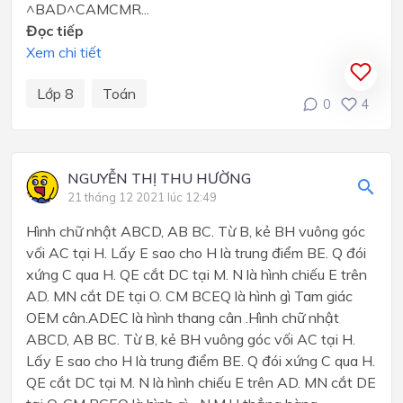
^BAD^CAMCMR...
Đọc tiếp
Xem chi tiết
Lớp 8
Toán
0
4
NGUYỄN THỊ THU HƯỜNG
21 tháng 12 2021 lúc 12:49
Hình chữ nhật ABCD, AB BC. Từ B, kẻ BH vuông góc
vối AC tại H. Lấy E sao cho H là trung điểm BE. Q đói
xứng C qua H. QE cắt DC tại M. N là hình chiếu E trên
AD. MN cắt DE tại O. CM BCEQ là hình gì Tam giác
OEM cân.ADEC là hình thang cân .Hình chữ nhật
ABCD, AB BC. Từ B, kẻ BH vuông góc vối AC tại H.
Lấy E sao cho H là trung điểm BE. Q đói xứng C qua H.
QE cắt DC tại M. N là hình chiếu E trên AD. MN cắt DE