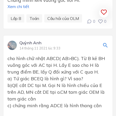
Chứng minh MN vuông góc với HI.
Xem chi tiết
Lớp 8
Toán
Câu hỏi của OLM
0
0
Quỳnh Anh
14 tháng 11 2021 lúc 9:33
cho hình chữ nhật ABCD( AB>BC). Từ B kẻ BH
vuông góc với AC tại H. Lấy E sao cho H là
trung điểm BE, lấy Q đối xứng với C qua H.
a) Tứ giác BCEQ là hình gì? Vì sao?
b)QE cắt DC tại M. Gọi N là hình chiếu của E
trên AD, MN cắt DE tại o.CM tam giác OEM là
tam giác cân
c) chứng minh rằng ADCE là hình thang cân