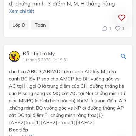
d) chứng minh 3 điểm N, M, H thẳng hàng
Xem chi tiết
Lớp 8
Toán
1
1
Đỗ Thị Trà My
1 tháng 5 2020 lúc 19:31
cho hcn ABCD ;AB2AD. trên cạnh AD lấy M ,trên
cạnh BC lấy P sao cho AMCP .kẻ BH vuông góc vs
AC tại H .gọi Q là trung điểm của CH ,đường thẳng kẻ
qua P song song vs MQ cắt AC tại Na) chứng minh tứ
giác MNPQ là hình bình hànhb) khi M là trung điểm AD
.chứng minh BQ vuông góc vs NP c) đường thẳng AP
cắt DC tại điểm F . chứng minh rằng frac{1}
{AB^2}frac{1}{AP^2}+frac{1}{4AF^2}
Đọc tiếp