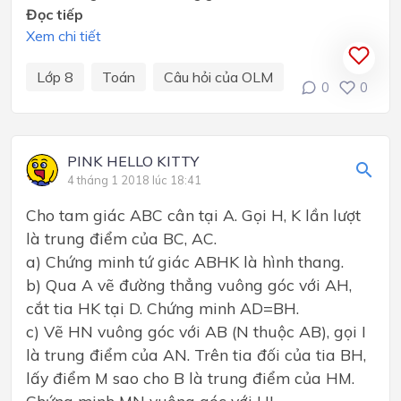
Đọc tiếp
Xem chi tiết
Lớp 8
Toán
Câu hỏi của OLM
0
0
PINK HELLO KITTY
4 tháng 1 2018 lúc 18:41
Cho tam giác ABC cân tại A. Gọi H, K lần lượt
là trung điểm của BC, AC.
a) Chứng minh tứ giác ABHK là hình thang.
b) Qua A vẽ đường thẳng vuông góc với AH,
cắt tia HK tại D. Chứng minh AD=BH.
c) Vẽ HN vuông góc với AB (N thuộc AB), gọi I
là trung điểm của AN. Trên tia đối của tia BH,
lấy điểm M sao cho B là trung điểm của HM.