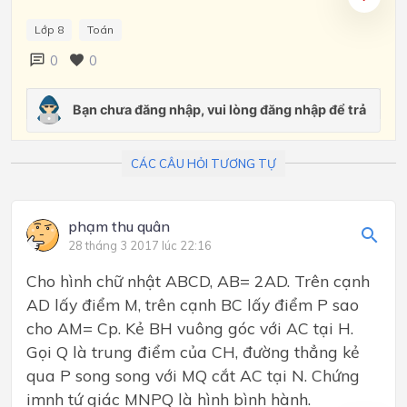
Lớp 8
Toán
0
0
CÁC CÂU HỎI TƯƠNG TỰ
phạm thu quân
28 tháng 3 2017 lúc 22:16
Cho hình chữ nhật ABCD, AB= 2AD. Trên cạnh
AD lấy điểm M, trên cạnh BC lấy điểm P sao
cho AM= Cp. Kẻ BH vuông góc với AC tại H.
Gọi Q là trung điểm của CH, đường thẳng kẻ
qua P song song với MQ cắt AC tại N. Chứng
imnh tứ giác MNPQ là hình bình hành.