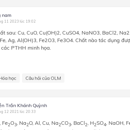
g nam
ng 11 2023 lúc 19:02
hất sau: Cu, CuO, Cu(OH)2, CuSO4, NaNO3, BaCl2, Na
 Fe, Ag, Al(OH)3, Fe2O3, Fe3O4. Chất nào tác dụng đ
t các PTHH minh họa.
Hóa học
Câu hỏi của OLM
ễn Trần Khánh Quỳnh
ng 12 2021 lúc 20:33
, Fe
O
, Na
O, Al, Cu, Na
CO
, BaCl
, H
SO
, NaOH, F
2
3
2
2
3
2
2
4