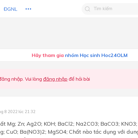
ĐGNL
Tìm kiếm câu trả lờ
Tìm kiếm câu trả lời c
 HỌC
CHỦ ĐỀ / CHƯƠNG
bạn
Hãy tham gia
nhóm Học sinh Hoc24OLM
ăng nhập. Vui lòng
đăng nhập
để hỏi bài
ng 8 2022 lúc 21:32
hất Mg; Zn; Ag2O; KOH; BaCl2; Na2CO3; BaCO3; KNO3; 
Ag; CuO; Ba(NO3)2; MgSO4; Chất nào tác dụng với du