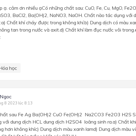
p ạ. cảm ơn nhiều ạCó những chất sau: CuO, Fe, Cu, MgO, Fe2O
SO3, BaCl2, Ba(OH)2, NaNO3, NaOH. Chất nào tác dụng với 
a:a) Chất khí cháy được trong không khí.b) Dung dịch có màu xa
ông tan trong nước và axit.d) Chất khí làm đục nước vôi trong
c
Hóa học
.Ngoc
ng 8 2023 lúc 8:13
chất sau Fe Ag Ba(OH)2 CuO Fe(OH)2 Na2CO3 Fe2O3 H2S 
g với dung dịch HCL dung dịch H2SO4 loãng sinh ra.a) Chất khí
ng hơn không khíc) Dung dịch màu xanh lamd) Dung dịch màu v