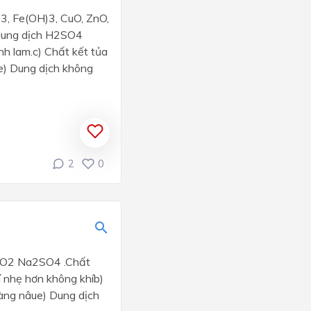
3, Fe(OH)3, CuO, ZnO,
dung dịch H2SO4
nh lam.c) Chất kết tủa
.e) Dung dịch không
2
0
SO2 Na2SO4 .Chất
 nhẹ hơn không khíb)
àng nâue) Dung dịch