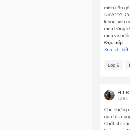
mình cần gấ
Na2CO3, Ca
loãng sinh r
màu trắng kh
màu và nướ
Đọc tiếp
Xem chi tiết
Lớp 9
H.T.B
12 thá
Cho những 
nào tác dụn
Chất khí nặ