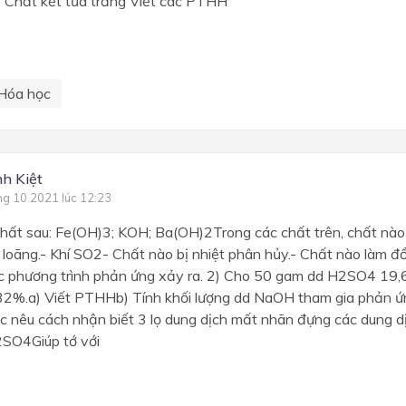
 Chất kết tủa trắng Viết các PTHH
Hóa học
h Kiệt
ng 10 2021 lúc 12:23
chất sau: Fe(OH)3; KOH; Ba(OH)2Trong các chất trên, chất nào
loãng.- Khí SO2- Chất nào bị nhiệt phân hủy.- Chất nào làm đổ
c phương trình phản ứng xảy ra. 2) Cho 50 gam dd H2SO4 19,
2%.a) Viết PTHHb) Tính khối lượng dd NaOH tham gia phản 
c nêu cách nhận biết 3 lọ dung dịch mất nhãn đựng các dung d
SO4Giúp tớ với