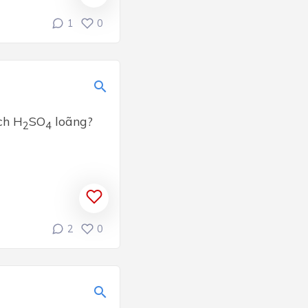
1
0
ch H
SO
loãng?
2
4
2
0