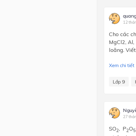
quan
12 thá
Cho các c
MgCl2, Al,
loãng. Viế
Xem chi tiết
Lớp 9
Nguy
27 thá
SO
,
P
O
2
2
5