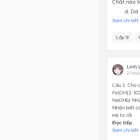
Chất nào
d. Dd 
Xem chi tiết
Lớp 9
Linh 
22 thá
Câu 1: Cho 
Fe(OH)2, KO
NaOHb) Nhữn
Nhận biết c
mk hc rồi
Đọc tiếp
Xem chi tiết