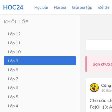
HOC24
Học bài
Hỏi bài
Giải bài tập
Đề thi
KHỐI LỚP
Lớp 12
LỚP HỌC
MÔN
Lớp 11
Lớp 12
Lớp 10
Lớp 11
Lớp 9
Bạn chưa đ
Lớp 10
Lớp 8
Lớp 9
Lớp 7
Lớp 8
Công
Lớp 6
10 thá
Lớp 7
Lớp 5
Cho các c
Lớp 6
Lớp 4
Fe(OH)3; 
Lớp 5