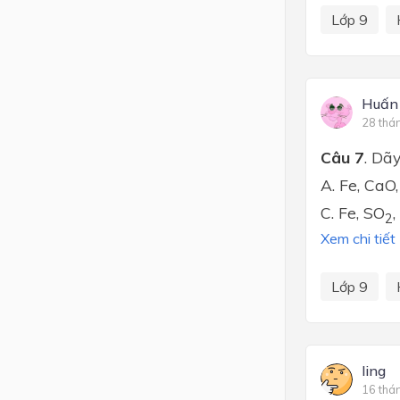
Lớp 9
Huấn
28 thá
Câu 7
. Dã
A. Fe, CaO
C. Fe, SO
2
Xem chi tiết
Lớp 9
ling
16 thá