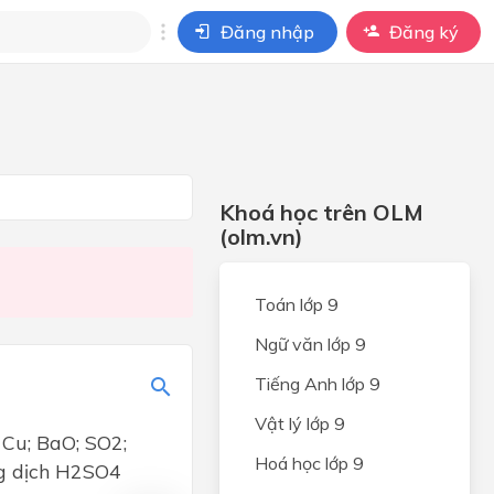
Đăng nhập
Đăng ký
i
ho câu hỏi của
BÀI HỌC
Khoá học trên OLM
(olm.vn)
Toán lớp 9
Ngữ văn lớp 9
Tiếng Anh lớp 9
Vật lý lớp 9
Cu; BaO; SO2;
Hoá học lớp 9
ng dịch H2SO4