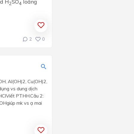
d H
SO
loãng
2
4
2
0
OH, Al(OH)2, Cu(OH)2,
dụng vs dung dịch
HClViết PTHH.Câu 2:
aOHgiúp mk vs ạ mai