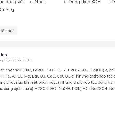
 tác dụng với: a. Nước b. Dung dịch KOH c. D
CuSO
.
4
Hóa học
Linh
ng 12 2021 lúc 20:10
các chất sau: CuO, Fe2O3, SO2, CO2, P2O5, SO3, Ba(OH)2, Zn
H, Fe, Al, Cu. Mg, BaCO3, CaO, CaCO3.a) Những chất nào tác 
g chất nào là nhiệt phân hủyc) Những chất nào tác dụng vs 
ác dung dịch sau:a) H2SO4, HCl, NaOH, KClb) HCl, Na2SO4, N