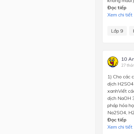
không màuf)
Đọc tiếp
Xem chi tiết
Lớp 9
10 An
27 thá
1) Cho các 
dịch H2SO4 
xanhViết cá
dịch NaOH 3
pháp hóa họ
Na2SO4, H2
Đọc tiếp
Xem chi tiết