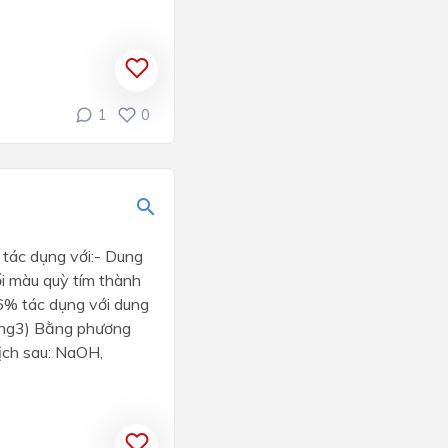
1
0
 tác dụng với:- Dung
i màu quỳ tím thành
6% tác dụng với dung
ứng3) Bằng phương
ịch sau: NaOH,