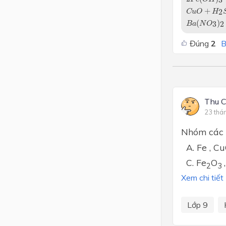
3
C
u
O
+
H
2
S
+
2
C
u
O
H
B
a
(
N
O
3
)
2
(
)
3
2
B
a
N
O
Đúng
2
B
Thu 
23 thá
Nhóm các 
A. Fe , Cu
C. Fe
O
2
3
Xem chi tiết
Lớp 9