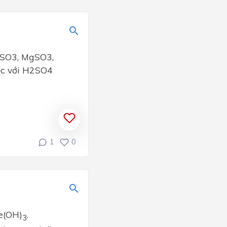
2SO3, MgSO3,
ược với H2SO4
1
0
e(OH)
.
3