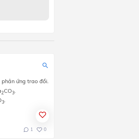
 phản ứng trao đổi.
a
CO
.
2
3
O
.
3
1
0