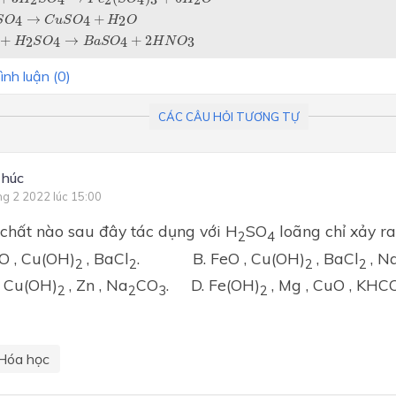
2
4
2
4
3
2
O
4
→
C
u
S
O
4
+
H
2
O
→
+
4
4
2
S
O
C
u
S
O
H
O
+
H
2
S
O
4
→
B
a
S
O
4
+
2
H
N
O
3
+
→
+
2
2
4
4
3
H
S
O
B
a
S
O
H
N
O
ình luận (
0
)
CÁC CÂU HỎI TƯƠNG TỰ
Chúc
ng 2 2022 lúc 15:00
chất nào sau đây tác dụng với H
SO
loãng chỉ xảy ra
2
4
O , Cu(OH)
, BaCl
. B. FeO , Cu(OH)
, BaCl
, N
2
2
2
2
, Cu(OH)
, Zn , Na
CO
. D. Fe(OH)
, Mg , CuO , KHC
2
2
3
2
Hóa học