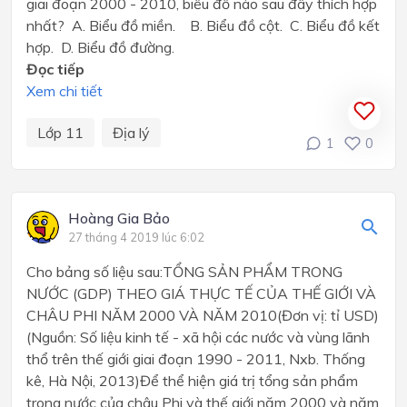
giai đoạn 2000 - 2010, biểu đồ nào sau đây thích hợp
nhất? A. Biểu đồ miền. B. Biểu đồ cột. C. Biểu đồ kết
hợp. D. Biểu đồ đường.
Đọc tiếp
Xem chi tiết
Lớp 11
Địa lý
1
0
Hoàng Gia Bảo
27 tháng 4 2019 lúc 6:02
Cho bảng số liệu sau:TỔNG SẢN PHẨM TRONG
NƯỚC (GDP) THEO GIÁ THỰC TẾ CỦA THẾ GIỚI VÀ
CHÂU PHI NĂM 2000 VÀ NĂM 2010(Đơn vị: tỉ USD)
(Nguồn: Số liệu kinh tế - xã hội các nước và vùng lãnh
thổ trên thế giới giai đoạn 1990 - 2011, Nxb. Thống
kê, Hà Nội, 2013)Để thể hiện giá trị tổng sản phẩm
trong nước của châu Phi và thế giới năm 2000 và năm