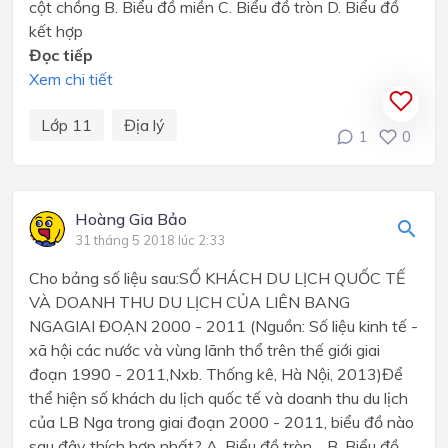
cột chồng B. Biểu đồ miền C. Biểu đồ tròn D. Biểu đồ
kết hợp
Đọc tiếp
Xem chi tiết
Lớp 11
Địa lý
1
0
Hoàng Gia Bảo
31 tháng 5 2018 lúc 2:33
Cho bảng số liệu sau:SỐ KHÁCH DU LỊCH QUỐC TẾ
VÀ DOANH THU DU LỊCH CỦA LIÊN BANG
NGAGIAI ĐOẠN 2000 - 2011 (Nguồn: Số liệu kinh tế -
xã hội các nước và vùng lãnh thổ trên thế giới giai
đoạn 1990 - 2011,Nxb. Thống kê, Hà Nội, 2013)Để
thể hiện số khách du lịch quốc tế và doanh thu du lịch
của LB Nga trong giai đoạn 2000 - 2011, biểu đồ nào
sau đây thích hợp nhất? A. Biểu đồ tròn. B. Biểu đồ