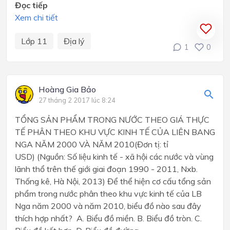
Đọc tiếp
Xem chi tiết
Lớp 11
Địa lý
1
0
Hoàng Gia Bảo
27 tháng 2 2017 lúc 8:24
TỔNG SẢN PHẨM TRONG NƯỚC THEO GIÁ THỰC
TẾ PHÂN THEO KHU VỰC KINH TẾ CỦA LIÊN BANG
NGA NĂM 2000 VÀ NĂM 2010(Đơn tị: tỉ
USD) (Nguồn: Số liệu kinh tế - xã hội các nước và vùng
lãnh thổ trên thế giới giai đoạn 1990 - 2011, Nxb.
Thống kê, Hà Nội, 2013) Để thể hiện cơ cấu tổng sản
phẩm trong nước phân theo khu vực kinh tế của LB
Nga năm 2000 và năm 2010, biểu đồ nào sau đây
thích hợp nhất? A. Biểu đồ miền. B. Biểu đồ tròn. C.