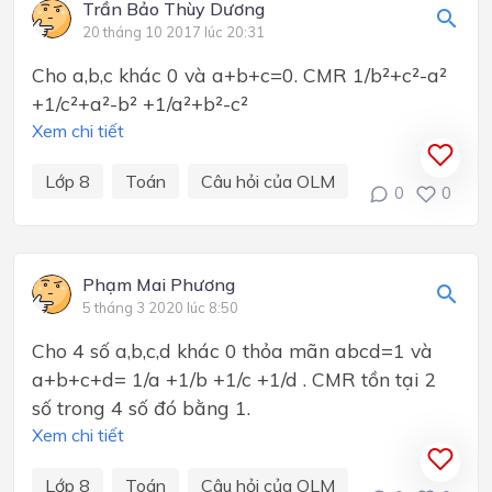
Trần Bảo Thùy Dương
20 tháng 10 2017 lúc 20:31
Cho a,b,c khác 0 và a+b+c=0. CMR 1/b²+c²-a²
+1/c²+a²-b² +1/a²+b²-c²
Xem chi tiết
Lớp 8
Toán
Câu hỏi của OLM
0
0
Phạm Mai Phương
5 tháng 3 2020 lúc 8:50
Cho 4 số a,b,c,d khác 0 thỏa mãn abcd=1 và
a+b+c+d= 1/a +1/b +1/c +1/d . CMR tồn tại 2
số trong 4 số đó bằng 1.
Xem chi tiết
Lớp 8
Toán
Câu hỏi của OLM