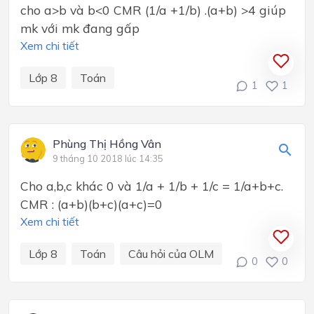
cho a>b và b<0 CMR (1/a +1/b) .(a+b) >4 giúp
mk với mk đang gấp
Xem chi tiết
Lớp 8
Toán
1
1
Phùng Thị Hồng Vân
9 tháng 10 2018 lúc 14:35
Cho a,b,c khác 0 và 1/a + 1/b + 1/c = 1/a+b+c.
CMR : (a+b)(b+c)(a+c)=0
Xem chi tiết
Lớp 8
Toán
Câu hỏi của OLM
0
0