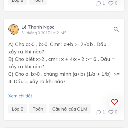
1
0
Lê Thanh Ngọc
31 tháng 3 2017 lúc 21:45
A) Cho a>0 , b>0. Cmr : a+b >=2√ab . Dấu =
xảy ra khi nào?
B) Cho biết x>2 , cmr : x + 4/x - 2 >= 6 . Dấu =
xảy ra khi nào?
C) Cho a, b>0 , chứng minh (a+b) (1/a + 1/b) >=
4. Dấu = xảy ra khi nào?
Xem chi tiết
Lớp 8
Toán
Câu hỏi của OLM
1
0