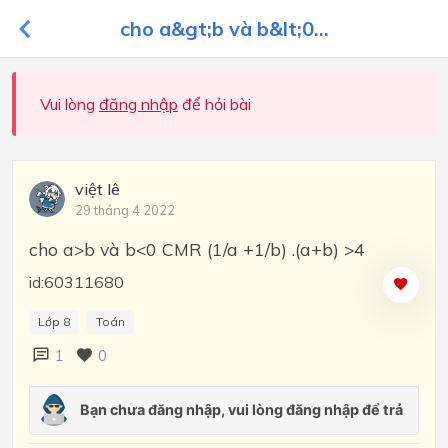
cho a&gt;b và b&lt;0...
Vui lòng
đăng nhập
để hỏi bài
việt lê
29 tháng 4 2022
cho a>b và b<0 CMR (1/a +1/b) .(a+b) >4
id:60311680
Lớp 8
Toán
1
0