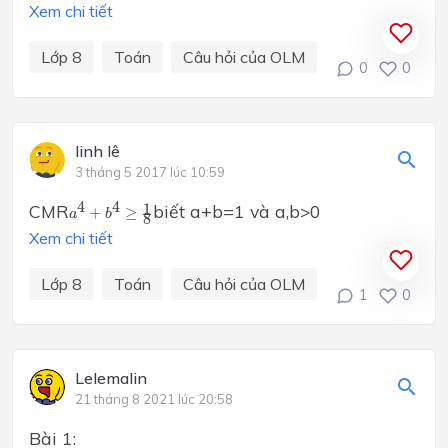
Xem chi tiết
Lớp 8
Toán
Câu hỏi của OLM
0
0
linh lê
3 tháng 5 2017 lúc 10:59
a
4
+
b
4
≥
1
8
4
4
CMR
biết a+b=1 và a,b>0
1
+
≥
a
b
8
Xem chi tiết
Lớp 8
Toán
Câu hỏi của OLM
1
0
Lelemalin
21 tháng 8 2021 lúc 20:58
Bài 1: