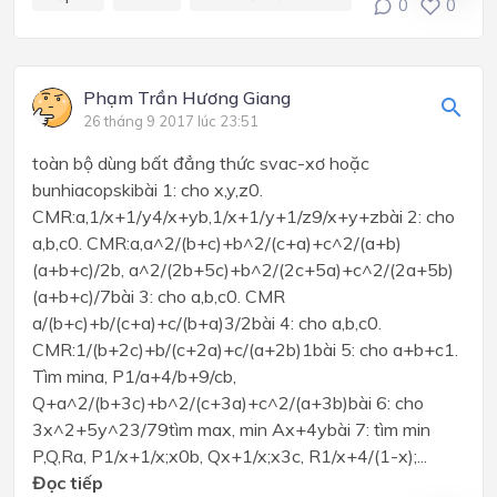
0
0
Phạm Trần Hương Giang
26 tháng 9 2017 lúc 23:51
toàn bộ dùng bất đẳng thức svac-xơ hoặc
bunhiacopskibài 1: cho x,y,z0.
CMR:a,1/x+1/y4/x+yb,1/x+1/y+1/z9/x+y+zbài 2: cho
a,b,c0. CMR:a,a^2/(b+c)+b^2/(c+a)+c^2/(a+b)
(a+b+c)/2b, a^2/(2b+5c)+b^2/(2c+5a)+c^2/(2a+5b)
(a+b+c)/7bài 3: cho a,b,c0. CMR
a/(b+c)+b/(c+a)+c/(b+a)3/2bài 4: cho a,b,c0.
CMR:1/(b+2c)+b/(c+2a)+c/(a+2b)1bài 5: cho a+b+c1.
Tìm mina, P1/a+4/b+9/cb,
Q+a^2/(b+3c)+b^2/(c+3a)+c^2/(a+3b)bài 6: cho
3x^2+5y^23/79tìm max, min Ax+4ybài 7: tìm min
P,Q,Ra, P1/x+1/x;x0b, Qx+1/x;x3c, R1/x+4/(1-x);...
Đọc tiếp