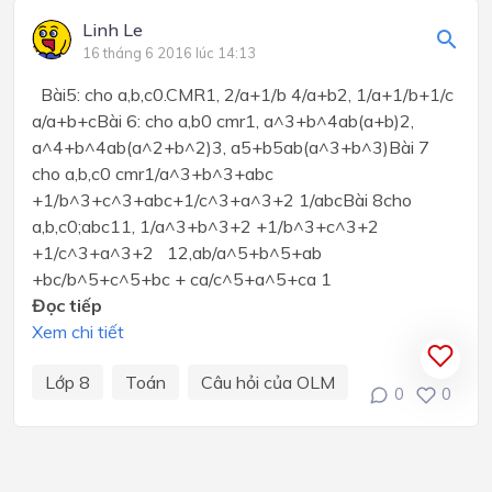
Linh Le
16 tháng 6 2016 lúc 14:13
Bài5: cho a,b,c0.CMR1, 2/a+1/b 4/a+b2, 1/a+1/b+1/c
a/a+b+cBài 6: cho a,b0 cmr1, a^3+b^4ab(a+b)2,
a^4+b^4ab(a^2+b^2)3, a5+b5ab(a^3+b^3)Bài 7
cho a,b,c0 cmr1/a^3+b^3+abc
+1/b^3+c^3+abc+1/c^3+a^3+2 1/abcBài 8cho
a,b,c0;abc11, 1/a^3+b^3+2 +1/b^3+c^3+2
+1/c^3+a^3+2 12,ab/a^5+b^5+ab
+bc/b^5+c^5+bc + ca/c^5+a^5+ca 1
Đọc tiếp
Xem chi tiết
Lớp 8
Toán
Câu hỏi của OLM
0
0