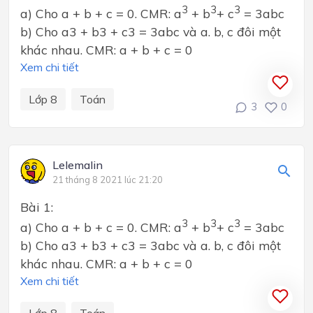
3
3
3
a) Cho a + b + c = 0. CMR: a
+ b
+ c
= 3abc
b) Cho a3 + b3 + c3 = 3abc và a. b, c đôi một
khác nhau. CMR: a + b + c = 0
Xem chi tiết
Lớp 8
Toán
3
0
Lelemalin
21 tháng 8 2021 lúc 21:20
Bài 1:
3
3
3
a) Cho a + b + c = 0. CMR: a
+ b
+ c
= 3abc
b) Cho a3 + b3 + c3 = 3abc và a. b, c đôi một
khác nhau. CMR: a + b + c = 0
Xem chi tiết
Lớp 8
Toán