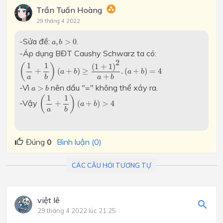
Trần Tuấn Hoàng
29 tháng 4 2022
a
,
b
>
0
-Sửa đề:
.
,
>
0
a
b
-Áp dụng BĐT Caushy Schwarz ta có:
(
1
a
+
1
b
)
(
a
+
b
)
≥
(
1
+
1
)
2
a
+
b
.
(
a
+
b
)
=
4
2
1
1
(
)
(
1
+
1
)
+
(
+
)
≥
.
(
+
)
=
4
a
b
a
b
+
a
b
a
b
a
>
b
-Vì
nên dấu "=" không thể xảy ra.
>
a
b
(
1
a
+
1
b
)
(
a
+
b
)
>
4
1
1
(
)
-Vậy
+
(
+
)
>
4
a
b
a
b
Đúng
0
Bình luận (0)
CÁC CÂU HỎI TƯƠNG TỰ
việt lê
29 tháng 4 2022 lúc 21:25