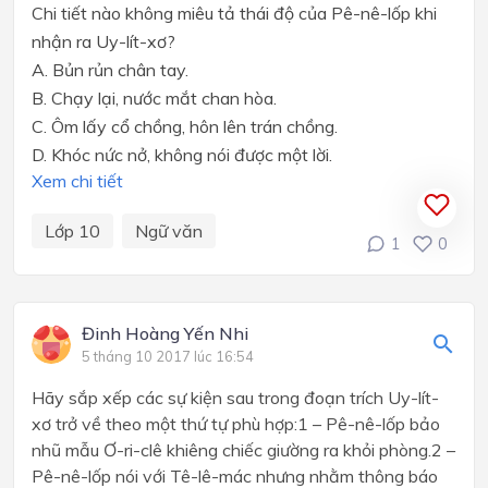
Chi tiết nào không miêu tả thái độ của Pê-nê-lốp khi
nhận ra Uy-lít-xơ?
A. Bủn rủn chân tay.
B. Chạy lại, nước mắt chan hòa.
C. Ôm lấy cổ chồng, hôn lên trán chồng.
D. Khóc nức nở, không nói được một lời.
Xem chi tiết
Lớp 10
Ngữ văn
1
0
Đinh Hoàng Yến Nhi
5 tháng 10 2017 lúc 16:54
Hãy sắp xếp các sự kiện sau trong đoạn trích Uy-lít-
xơ trở về theo một thứ tự phù hợp:1 – Pê-nê-lốp bảo
nhũ mẫu Ơ-ri-clê khiêng chiếc giường ra khỏi phòng.2 –
Pê-nê-lốp nói với Tê-lê-mác nhưng nhằm thông báo