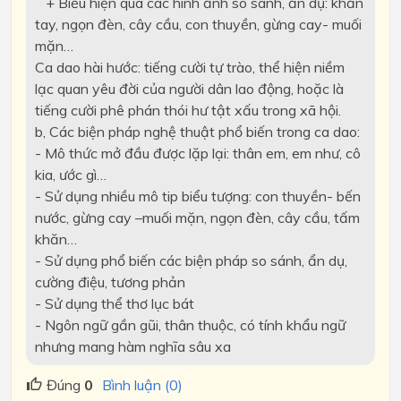
+ Biểu hiện qua các hình ảnh so sánh, ẩn dụ: khăn
tay, ngọn đèn, cây cầu, con thuyền, gừng cay- muối
mặn…
Ca dao hài hước: tiếng cười tự trào, thể hiện niềm
lạc quan yêu đời của người dân lao động, hoặc là
tiếng cười phê phán thói hư tật xấu trong xã hội.
b, Các biện pháp nghệ thuật phổ biến trong ca dao:
- Mô thức mở đầu được lặp lại: thân em, em như, cô
kia, ước gì…
- Sử dụng nhiều mô tip biểu tượng: con thuyền- bến
nước, gừng cay –muối mặn, ngọn đèn, cây cầu, tấm
khăn…
- Sử dụng phổ biến các biện pháp so sánh, ẩn dụ,
cường điệu, tương phản
- Sử dụng thể thơ lục bát
- Ngôn ngữ gần gũi, thân thuộc, có tính khẩu ngữ
nhưng mang hàm nghĩa sâu xa
Đúng
0
Bình luận (0)