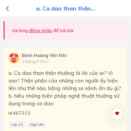
a. Ca dao than thân...
Vui lòng
đăng nhập
để hỏi bài
Đinh Hoàng Yến Nhi
2 tháng 9 2017
a. Ca dao than thân thường là lời của ai? Vì
sao? Thận phận của những con người ấy hiện
lên như thế nào, bằng những so sánh, ẩn dụ gì?
b. Nêu những biện pháp nghệ thuật thường sử
dụng trong ca dao.
id:467313
Lớp 10
Ngữ văn