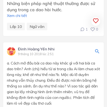
Những biện pháp nghệ thuật thường được sử
dụng trong ca dao hài hước.
Xem chi tiết
Lớp 10
Ngữ văn
1
0
Đinh Hoàng Yến Nhi
9 tháng 10 2018 lúc 2:51
a. Cách mở đầu bài ca dao này khác gì với hai bài ca
dao trên? Anh (chị) hiểu từ ai trong câu Ai làm chua xót
lòng này, khế ơi! như thế nào?b. Mặc dù lỡ duyên
nhưng vẫn thủy chung. Điều đó được nói lên bằng hệ
thống so sánh, ẩn dụ như thế nào? Vì sao tác giả dân
gian lại lấy những hình ảnh thiên nhiên, vũ trụ để
khẳng định tình nghĩa của con người.c. Phân tích để
làm rõ vẻ đẹp câu thơ cuối.