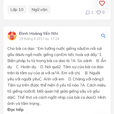
Lớp 10
Ngữ văn
1
0
Đinh Hoàng Yến Nhi
19 tháng 4 2017 lúc 17:24
Cho bài ca dao :“Em tưởng nước giếng sâuEm nối sợi
gầu dàiAi ngờ nước giếng cạnEm tiếc hoài sợi dây.”1.
Biện pháp tu từ trong bài ca dao là ?A. So sánh B. Ẩn
dụ C. Hoán dụ D. Nói quá2. Tâm sự của bài ca dao
trên là tâm sự của ai với ai?A. Em với chị. B. Người
yêu với người yêuC. Anh với em D. Chàng với nàng3.
Tâm sự trên được thể hiện ở yếu tố nào ?A. Cách miêu
tả giếng nướcB. Mối quan hệ giữa giếng sâu và gầu
dàiC. Thể thơ và cách ngắt nhịp của bài ca daoD. Hình
ảnh và tâm trạng...
Đọc tiếp