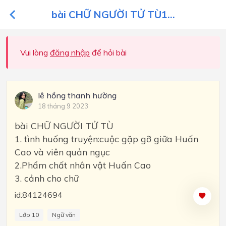
bài CHỮ NGƯỜI TỬ TÙ1...
Vui lòng
đăng nhập
để hỏi bài
lê hồng thanh hường
18 tháng 9 2023
bài CHỮ NGƯỜI TỬ TÙ
1. tình huống truyện:cuộc gặp gỡ giữa Huấn
Cao và viên quản ngục
2.Phẩm chất nhân vật Huấn Cao
3. cảnh cho chữ
id:84124694
Lớp 10
Ngữ văn