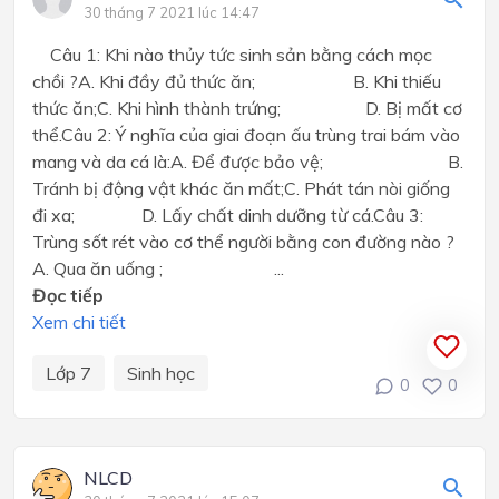
30 tháng 7 2021 lúc 14:47
Câu 1: Khi nào thủy tức sinh sản bằng cách mọc
chồi ?A. Khi đầy đủ thức ăn; B. Khi thiếu
thức ăn;C. Khi hình thành trứng; D. Bị mất cơ
thể.Câu 2: Ý nghĩa của giai đoạn ấu trùng trai bám vào
mang và da cá là:A. Để được bảo vệ; B.
Tránh bị động vật khác ăn mất;C. Phát tán nòi giống
đi xa; D. Lấy chất dinh dưỡng từ cá.Câu 3:
Trùng sốt rét vào cơ thể người bằng con đường nào ?
A. Qua ăn uống ; ...
Đọc tiếp
Xem chi tiết
Lớp 7
Sinh học
0
0
NLCD