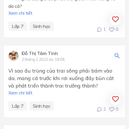
da cá?
Xem chi tiết
Lớp 7
Sinh học
1
0
Đỗ Thị Tâm Tình
2 tháng 1 2022 lúc 19:06
Vì sao ấu trùng của trai sông phải bám vào
da, mang cá trước khi rơi xuống đáy bùn cát
và phát triển thành trai trưởng thành?
Xem chi tiết
Lớp 7
Sinh học
2
0