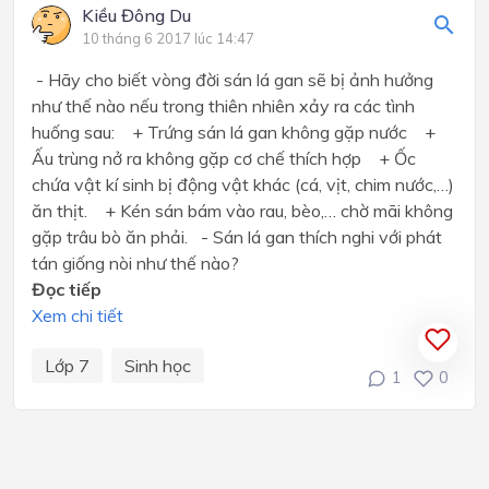
Kiều Đông Du
10 tháng 6 2017 lúc 14:47
- Hãy cho biết vòng đời sán lá gan sẽ bị ảnh hưởng
như thế nào nếu trong thiên nhiên xảy ra các tình
huống sau: + Trứng sán lá gan không gặp nước +
Ấu trùng nở ra không gặp cơ chế thích hợp + Ốc
chứa vật kí sinh bị động vật khác (cá, vịt, chim nước,…)
ăn thịt. + Kén sán bám vào rau, bèo,… chờ mãi không
gặp trâu bò ăn phải. - Sán lá gan thích nghi với phát
tán giống nòi như thế nào?
Đọc tiếp
Xem chi tiết
Lớp 7
Sinh học
1
0