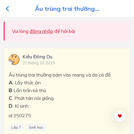
Ấu trùng trai thường...
Vui lòng
đăng nhập
để hỏi bài
Kiều Đông Du
21 tháng 10 2019
Ấu trùng trai thường bám vào mang và da cá để
A
. Lấy thức ăn
B
Lẩn trốn kẻ thù
C
. Phát tán nòi giống
D
. Kí sinh
id:350275
Lớp 7
Sinh học