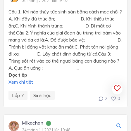
30 tháng 7 2021 lúc 15:07
Câu 1: Khi nào thủy tức sinh sản bằng cách mọc chồi ?
A. Khi đầy đủ thức ăn; B. Khi thiếu thức
ăn;C. Khi hình thành trứng; D. Bị mất cơ
thể.Câu 2: Ý nghĩa của giai đoạn ấu trùng trai bám vào
mang và da cá là:A. Để được bảo vệ; B.
Tránh bị động vật khác ăn mất;C. Phát tán nòi giống
đi xa; D. Lấy chất dinh dưỡng từ cá.Câu 3:
Trùng sốt rét vào cơ thể người bằng con đường nào ?
A. Qua ăn uống ; ...
Đọc tiếp
Xem chi tiết
Lớp 7
Sinh học
2
0
Mikachan
24 tháng 11 2021 lúc 19:48