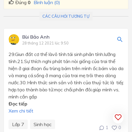
Đúng
0
Bình luận (0)
CÁC CÂU HỎI TƯƠNG TỰ
Bùi Bảo Anh
28 tháng 12 2021 lúc 9:50
29.Giun đất cơ thể làvô tính.tái sinh.phân tính.lưỡng
tính.21.Sự thích nghi phát tán nòi giống của trai thể
hiện ở giai đoạn ấu trùng bám trên mình ốc.bám vào da
và mang cá.sống ở mang của trai mẹ.trôi theo dòng
nước.30. Hình thức sinh sản vô tính của thuỷ tức là tiếp
hợp.tạo thành bào tử.mọc chồi.phân đôi.giúp mình vs,
mình cần gấp
Đọc tiếp
Xem chi tiết
Lớp 7
Sinh học
1
0