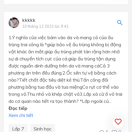
kkkkk
10 tháng 12 2021 lúc 9:41
1.Ý nghĩa của việc bám vào da và mang cá của ấu
trùng trai sông là *giúp bảo vệ ấu trùng không bị động
vật khác ăn mắt.giúp ấu trùng phát tán rộng hơn nhờ
sự di chuyển tích cực của cá.giúp ấu trùng tận dụng
được nguồn dinh dưỡng trên da và mang cáCả 3
phương án trên đều đúng.2.Ốc sên tự vệ bằng cách
nào?Tiết chất độc tiêu diệt kẻ thù.Tấn công đối
phương bằng tua đầu và tua miệngCo rụt cơ thể vào
trong vỏ.Thu nhỏ và khép chặt vỏ3.Lớp xà cừ ở vỏ trai
do cơ quan nào tiết ra tạo thành? *Lớp ngoài củ...
Đọc tiếp
Xem chi tiết
Lớp 7
Sinh học