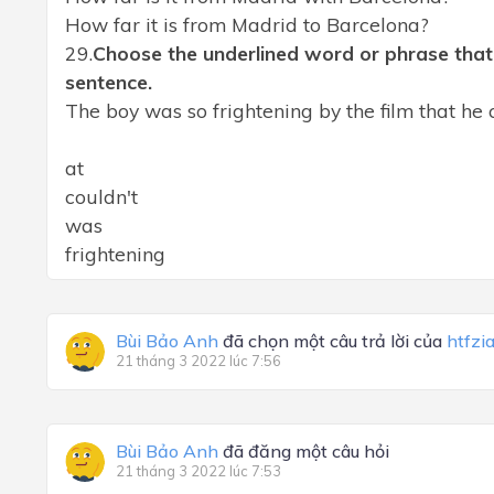
How far it is from Madrid to Barcelona?
29.
Choose the underlined word or phrase that 
sentence.
The boy was so frightening by the film that he c
at
couldn't
was
frightening
Bùi Bảo Anh
đã chọn một câu trả lời của
htfzi
21 tháng 3 2022 lúc 7:56
Bùi Bảo Anh
đã đăng một câu hỏi
21 tháng 3 2022 lúc 7:53