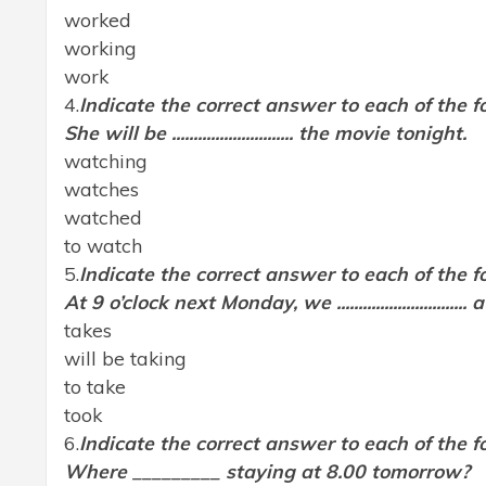
worked
working
work
4.
Indicate the correct answer to each of the f
She will be ............................ the movie tonight.
watching
watches
watched
to watch
5.
Indicate the correct answer to each of the f
At 9 o’clock next Monday, we ...........................
takes
will be taking
to take
took
6.
Indicate the correct answer to each of the f
Where _________ staying at 8.00 tomorrow?