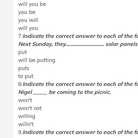
will you be
you be
you will
will you
7.
Indicate the correct answer to each of the f
Next Sunday, they............................... solar
put
will be putting
puts
to put
8.
Indicate the correct answer to each of the f
Nigel _____ be coming to the picnic.
won't
won't not
willing
willn't
9.
Indicate the correct answer to each of the f