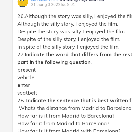
21 tháng 3 2022 lúc 8:01
26.Although the story was silIy, I enjoyed the fi
Although the silly story, I enjoyed the film.
Despite the story was silIy, I enjoyed the film.
Despite of the silly story, I enjoyed the film.
In spite of the silly story, I enjoyed the film.
27.
Indicate the word that differs from the rest
part in the following question.
pr
e
sent
v
e
hicle
e
nter
seatb
e
lt
28.
Indicate the sentence that is best written
What’s the distance from Madrid to Barcelona
How far is it from Madrid to Barcelona?
How far it from Madrid to Barcelona?
How far is it from Madrid with Barcelona?