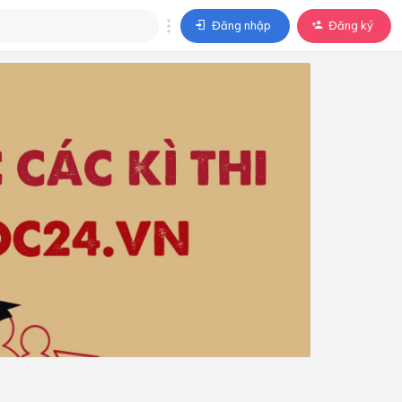
Đăng nhập
Đăng ký
trả lời
ả lời cho câu hỏi của
BÀI HỌC