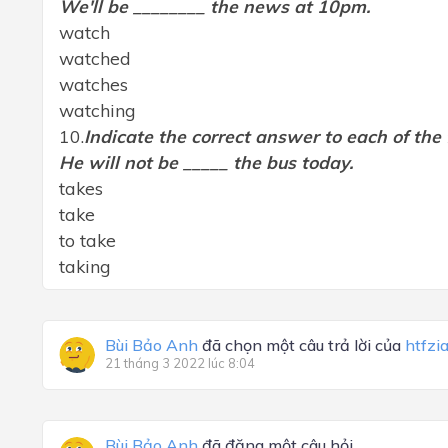
We'll be ________ the news at 10pm.
watch
watched
watches
watching
10.
Indicate the correct answer to each of the
He will not be _____ the bus today.
takes
take
to take
taking
Bùi Bảo Anh
đã chọn một câu trả lời của
htfzi
21 tháng 3 2022 lúc 8:04
Bùi Bảo Anh
đã đăng một câu hỏi