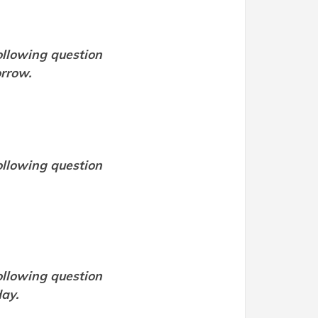
ollowing question
orrow.
ollowing question
ollowing question
day.