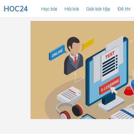
HOC24
Học bài
Hỏi bài
Giải bài tập
Đề thi
LỚP HỌC
MÔN
Lớp 12
Lớp 11
Lớp 10
Lớp 9
Lớp 8
Lớp 7
Lớp 6
Lớp 5