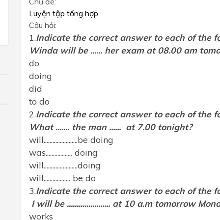
Chủ đề:
Luyện tập tổng hợp
Câu hỏi:
1.
Indicate the correct answer to each of the f
Winda will be ...... her exam at 08.00 am tom
do
doing
did
to do
2.
Indicate the correct answer to each of the f
What ....... the man ...... at 7.00 tonight?
will.......................be doing
was.................. doing
will.......................doing
will.................. be do
3.
Indicate the correct answer to each of the f
I will be ...................... at 10 a.m tomorrow Mon
works