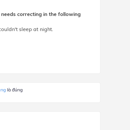
needs correcting in the following
ouldn't sleep at night.
ang
là đúng