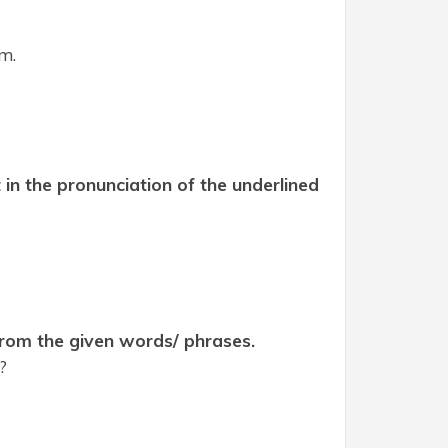
lm.
 in the pronunciation of the underlined
 from the given words/ phrases.
?